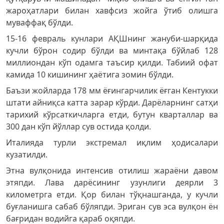
жароҳатлари билан хавфсиз жойга ўтиб олишга
муваффақ бўлди.
15-16 февраль кунлари АҚШнинг жануби-шарқида
кучли бўрон содир бўлди ва минтақа бўйлаб 128
миллиондан кўп одамга таъсир қилди. Табиий офат
камида 10 кишининг ҳаётига зомин бўлди.
Баъзи жойларда 178 мм ёғингарчилик ёғган Кентукки
штати айниқса катта зарар кўрди. Дарёларнинг сатҳи
тарихий кўрсаткичларга етди, бутун кварталлар ва
300 дан кўп йўллар сув остида қолди.
Италияда турли экстремал иқлим ҳодисалари
кузатилди.
Этна вулқонида интенсив отилиш жараёни давом
этяпди. Лава дарёсининг узунлиги деярли 3
километрга етди. Қор билан тўқнашганда, у кучли
буғланишга сабаб бўляпди. Эриган сув эса вулқон ён
бағридан водийга қараб оқяпди.