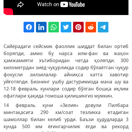
Сайёрадаги сейсмик фаоллик шиддат билан ортиб
боряпди, аммо бу нарса илм-фан ва жаҳон
ҳамжамияти эътиборидан четда қоляпди. 300
километрдан зиёд чуқурликда содир бўлаётган чуқур
фокусли зилзилалар айниқса катта хавотир
уйғотяпди. Бизнинг ушбу дастуримизда мана шу ва
12-18 февраль кунлари содир бўлган бошқа иқлим
офатлари ҳақида томоша қилишингиз мумкин.
14 февраль куни «Зелия» довули Пилбара
минтақасига 290 км/соат тезликка етадиган
шамоллар билан келиб урди. Баъзи ҳудудларда 3
кунда 500 мм ёғингарчилик ёғди ва рекорд