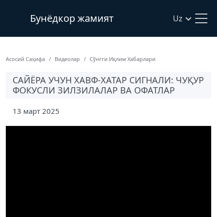
Бунёдкор жамият
Uz
Асосий Саҳифа
Видеолар
Сўнгги Иқлим Хабарлари
САЙЁРА УЧУН ХАВФ-ХАТАР СИГНАЛИ: ЧУҚУР
ФОКУСЛИ ЗИЛЗИЛАЛАР ВА ОФАТЛАР
13 март 2025