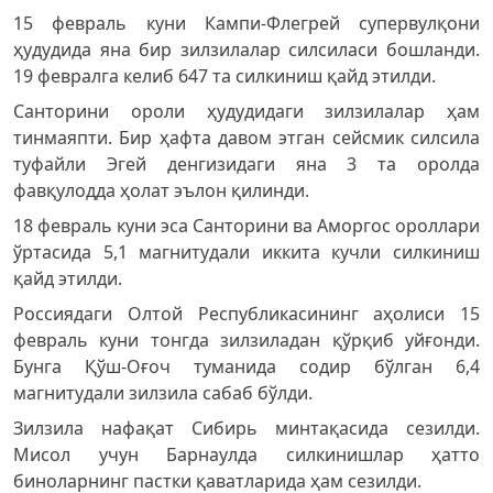
15 февраль куни Кампи-Флегрей супервулқони
ҳудудида яна бир зилзилалар силсиласи бошланди.
19 февралга келиб 647 та силкиниш қайд этилди.
Санторини ороли ҳудудидаги зилзилалар ҳам
тинмаяпти. Бир ҳафта давом этган сейсмик силсила
туфайли Эгей денгизидаги яна 3 та оролда
фавқулодда ҳолат эълон қилинди.
18 февраль куни эса Санторини ва Аморгос ороллари
ўртасида 5,1 магнитудали иккита кучли силкиниш
қайд этилди.
Россиядаги Олтой Республикасининг аҳолиси 15
февраль куни тонгда зилзиладан қўрқиб уйғонди.
Бунга Қўш-Оғоч туманида содир бўлган 6,4
магнитудали зилзила сабаб бўлди.
Зилзила нафақат Сибирь минтақасида сезилди.
Мисол учун Барнаулда силкинишлар ҳатто
биноларнинг пастки қаватларида ҳам сезилди.