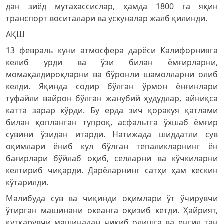
дан зиёд мутахассислар, ҳамда 1800 га яқин
транспорт воситалари ва ускуналар жалб қилинди.
АҚШ
13 февраль куни атмосфера дарёси Калифорнияга
келиб урди ва ўзи билан ёмғирларни,
момақалдироқларни ва бўронли шамолларни олиб
келди. Яқинда содир бўлган ўрмон ёнғинлари
туфайли вайрон бўлган жанубий ҳудудлар, айниқса
катта зарар кўрди. Бу ерда зич қоракуя қатлами
билан қопланган тупроқ, асфальтга ўхшаб ёмғир
сувини ўзидан итарди. Натижада шиддатли сув
оқимлари ёниб кул бўлган тепаликларнинг ён
бағирлари бўйлаб оқиб, селларни ва кўчкиларни
келтириб чиқарди. Дарёларнинг сатҳи ҳам кескин
кўтарилди.
Малибуда сув ва чиқинди оқимлари ўт ўчирувчи
ўтирган машинани океанга оқизиб кетди. Ҳайрият,
қутқарувчи машинадан чиқиб олишга ва енгил тан