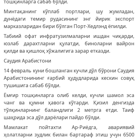
тошқинларга сабаб бўлди.
Минтақанинг кўплаб портлари, шу жумладан,
дунёдаги темир рудасининг энг йирик экспорт
марказларидан бири бўлган Порт-Хедлэнд ёпилди.
Табиий офат инфратузилмаларни ишдан чиқарди,
юзлаб дарахтларни қулатди, биноларни вайрон
қилди ва қишлоқ хўжалигига зарар етказди.
Саудия Арабистони
14 февраль куни бошланган кучли дўл бўрони Саудия
Арабистонининг ғарбий ҳудудларида кескин совуқ
тушишига сабаб бўлди.
Ёмғир тошқинларга олиб келди, кучли шамол эса
чанг ва қумни ҳавога кўтарди. Қизил денгизда
тўлқинларнинг баландлиги 2 метрга етди. Таиф
шаҳрида эса дўл дарёлари пайдо бўлди.
Мамлакат пойтахти Ар-Риёдга, авариявий
ҳолатларни зудлик билан бартараф этиш учун 6500