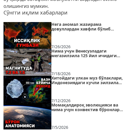
олишингиз мумкин.
Сўнгги иқлим хабарлари
Нега аномал жазирама
довуллардан хавфли бўлиб
қолди ва «иссиқлик оролида»
қандай омон қолиш мумкин?
7/26/2026
Нима учун Венесуэладаги
мегазилзила 125 йил ичидаги
энг оғир эпизодлардан бирига
айланди?
7/18/2026
Хитойдаги улкан муз бўлаклари,
Индонезиядаги кучли зилзила
ва АҚШдаги тропик довул
7/12/2026
Момақалдироқ эволюцияси ва
нима учун конвектив бўронлар
энди йўқ жойдан пайдо
бўлмоқда
7/5/2026