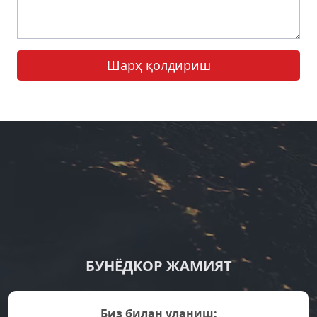
Шарҳ қолдириш
БУНЁДКОР ЖАМИЯТ
Биз билан уланиш: