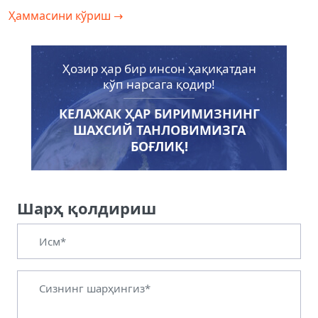
Ҳаммасини кўриш
→
Ҳозир ҳар бир инсон ҳақиқатдан
кўп нарсага қодир!
КЕЛАЖАК ҲАР БИРИМИЗНИНГ
ШАХСИЙ ТАНЛОВИМИЗГА
БОҒЛИҚ!
Шарҳ қолдириш