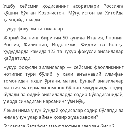
Ушбу сейсмик ҳодисанинг асоратлари Россияга
қўшни бўлган Қозоғистон, Мўғулистон ва Хитойда
ҳам қайд этилди.
Чуқур фокусли зилзилалар.
Жорий йилнинг биринчи 50 кунида Италия, Япония,
Россия, Филиппин, Индонезия, Фиджи ва бошқа
ҳудудларда камида 123 та чуқур фокусли зилзилалар
қайд этилди.
Чуқур фокусли зилзилалар — сейсмик фаолликнинг
нотипик тури бўлиб, у ҳали анъанавий илм-фан
томонидан яхши ўрганилмаган. Бундай зилзилалар
мантия материали юмшоқ бўлган чуқурликда содир
бўлади ва оддий зилзилаларда содир бўладиганидай,
у ерда синадиган нарсанинг ўзи йўқ.
Лекин нима учун бундай ҳодисалар содир бўляпди ва
нима учун улар айнан ҳозир жуда хавфли?
Бу ҳақида батафсил маълумотни видеодан билиб