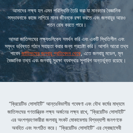
আমাদের লক্ষ্য হল এমন পরিস্থিতি তৈরি করা যা মানবতার বৈজ্ঞানিক
সম্ভাবনাকে কাজে লাগিয়ে মানব জীবনকে রক্ষা করতে এবং জলবায়ুর আরও
পতন রোধ করতে পারে।
আমরা জাতিসংঘের লক্ষ্যগুলিকেয সমর্থন করি এবং একটি স্থিতিশীল এবং
সমৃদ্ধ ভবিষ্যত গঠনে সহায়তা করার জন্য প্রচেষ্টা করি। আপনি আরো তথ্য
পাবেন
জাতিসংঘের জলবায়ু প্রতিবেদন থেকে
, এতে জলবায়ু মডেল, মূল
বৈজ্ঞানিক তথ্য এবং জলবায়ু সুরক্ষা ব্যবস্থার সুপারিশ অন্তর্ভুক্ত রয়েছে।
“ক্রিয়েটিভ সোসাইটি” আন্তঃবিভাগীয় গবেষণা এবং যৌথ কর্মের মাধ্যমে
জাতিসংঘের গণতান্ত্রিক লক্ষ্য অর্জনের লক্ষ্য রাখে, “ক্রিয়েটিভ সোসাইটি”
এর অংশগ্রহণকারীরা জলবায়ু সংকট মোকাবেলায় বিশ্বব্যাপী জনগণকে
অবহিত এবং সংগঠিত করে। “ক্রিয়েটিভ সোসাইটি” এর স্বেচ্ছাসেবী