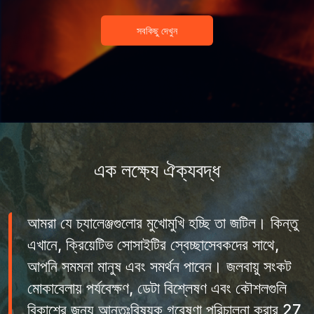
সবকিছু দেখুন
এক লক্ষ্যে ঐক্যবদ্ধ
আমরা যে চ্যালেঞ্জগুলোর মুখোমুখি হচ্ছি তা জটিল। কিন্তু
এখানে, ক্রিয়েটিভ সোসাইটির স্বেচ্ছাসেবকদের সাথে,
আপনি সমমনা মানুষ এবং সমর্থন পাবেন। জলবায়ু সংকট
মোকাবেলায় পর্যবেক্ষণ, ডেটা বিশ্লেষণ এবং কৌশলগুলি
বিকাশের জন্য আন্তঃবিষয়ক গবেষণা পরিচালনা করার 27