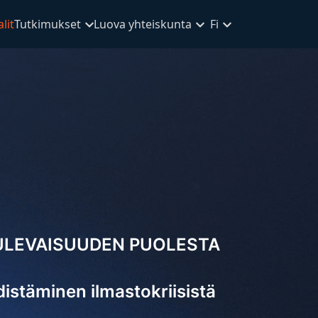
lit
Tutkimukset
Luova yhteiskunta
Fi
ULEVAISUUDEN PUOLESTA
istäminen ilmastokriisistä