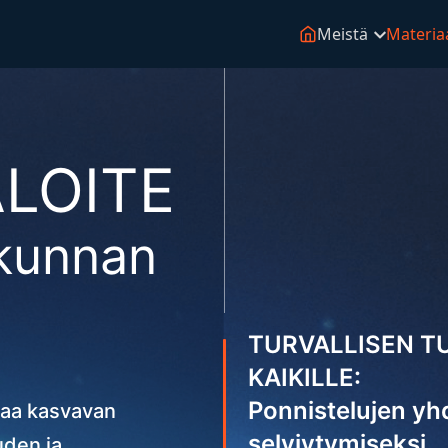
Meistä
Materiaa
ALOITE
kunnan
TURVALLISEN T
KAIKILLE:
Ponnistelujen yhd
taa kasvavan
selviytymiseksi
uden ja