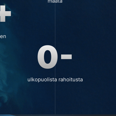
+
maata
ien
0-
ulkopuolista rahoitusta