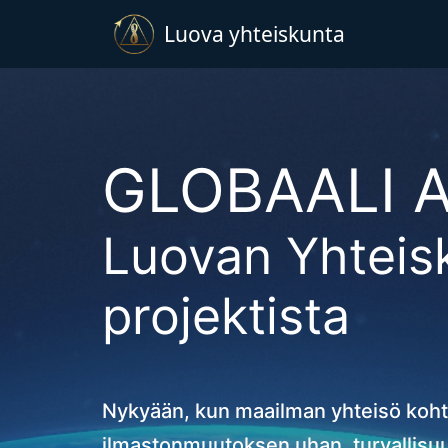
Luova yhteiskunta
GLOBAALI 
Luovan Yhteis
projektista
Nykyään, kun maailman yhteisö koh
ilmastonmuutoksen uhan, turvallisu