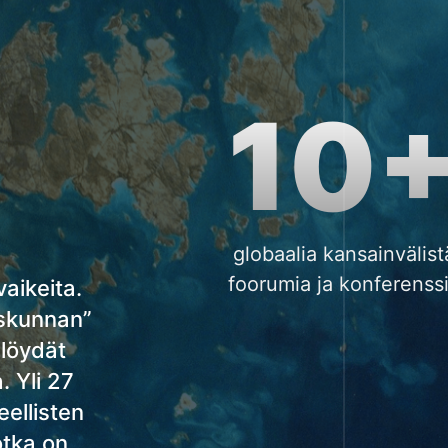
10
globaalia kansainvälist
foorumia ja konferenss
aikeita.
iskunnan”
löydät
. Yli 27
ellisten
otka on