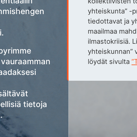
entiaalin
kollektiivisten 
ihmishengen
yhteiskunta” -pr
tiedottavat ja y
maailmaa mahdo
.
ilmastokriisiä. 
 pyrimme
yhteiskunnan” 
a vauraamman
löydät sivulta
”
Saadaksesi
isältävät
llisiä tietoja
.