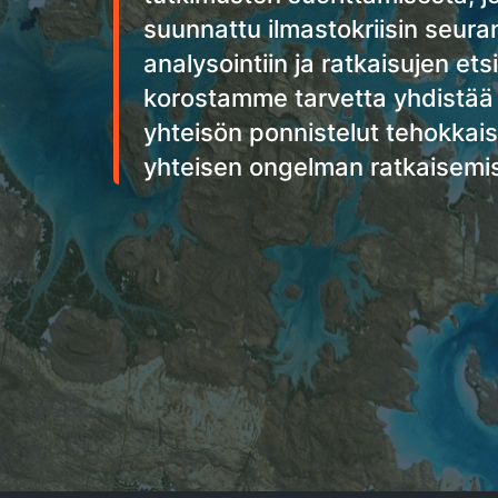
suunnattu ilmastokriisin seura
analysointiin ja ratkaisujen et
korostamme tarvetta yhdistää
yhteisön ponnistelut tehokkaisi
yhteisen ongelman ratkaisemi