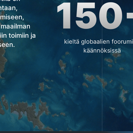
150
ntaan,
simiseen,
 maailman
in toimiin ja
kieltä globaalien foorum
seen.
käännöksissä