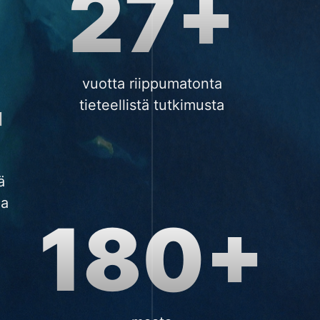
27+
+
vuotta riippumatonta
tieteellistä tutkimusta
ä
ia
180+