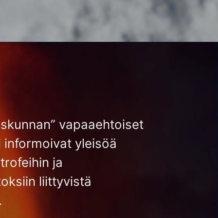
iskunnan” vapaaehtoiset
i informoivat yleisöä
rofeihin ja
ksiin liittyvistä
.