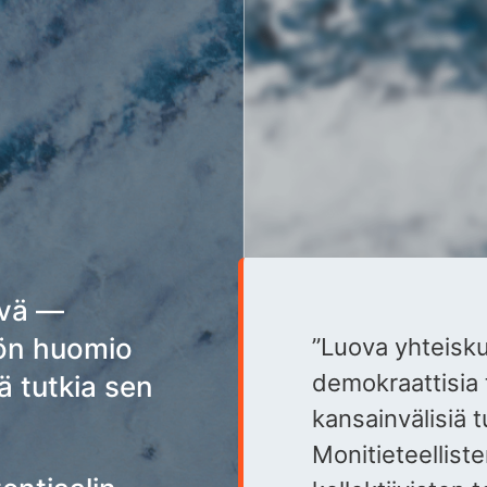
ävä —
sön huomio
”Luova yhteisku
demokraattisia t
kä tutkia sen
kansainvälisiä 
Monitieteellist