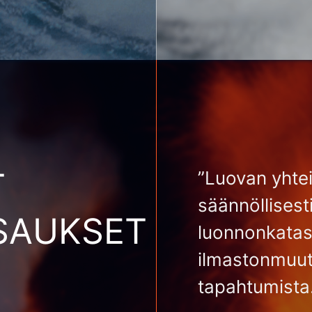
T
”Luovan yhte
säännöllisest
SAUKSET
luonnonkatast
ilmastonmuuto
tapahtumista