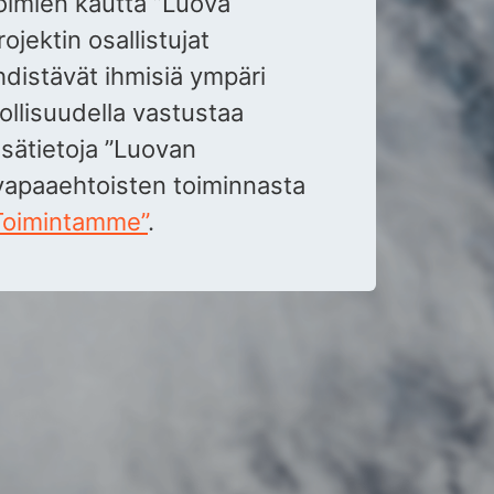
toimien kautta ”Luova
ojektin osallistujat
hdistävät ihmisiä ympäri
llisuudella vastustaa
Lisätietoja ”Luovan
vapaaehtoisten toiminnasta
Toimintamme”
.