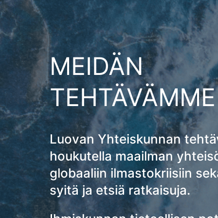
MEIDÄN
TEHTÄVÄMME
Luovan Yhteiskunnan teht
houkutella maailman yhtei
globaaliin ilmastokriisiin se
syitä ja etsiä ratkaisuja.