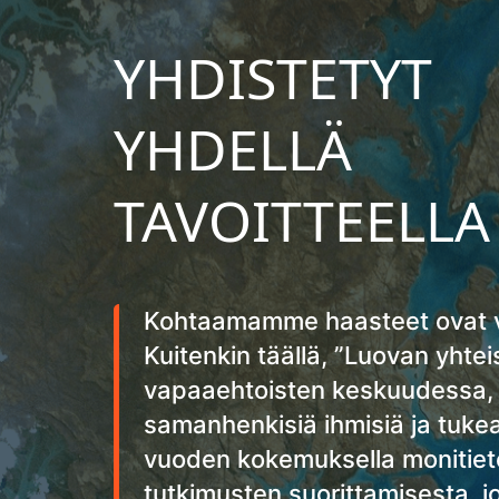
YHDISTETYT
YHDELLÄ
TAVOITTEELLA
Kohtaamamme haasteet ovat v
Kuitenkin täällä, ”Luovan yhte
vapaaehtoisten keskuudessa, 
samanhenkisiä ihmisiä ja tukea
vuoden kokemuksella monitiete
tutkimusten suorittamisesta, j