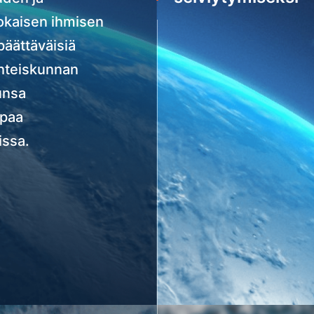
okaisen ihmisen
päättäväisiä
Yhteiskunnan
unsa
apaa
issa.