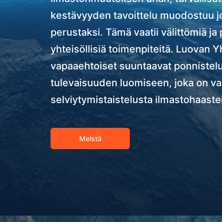
kestävyyden tavoittelu muodostuu j
perustaksi. Tämä vaatii välittömiä ja 
yhteisöllisiä toimenpiteitä. Luovan 
vapaaehtoiset suuntaavat ponnistel
tulevaisuuden luomiseen, joka on v
selviytymistaistelusta ilmastohaaste
Meistä