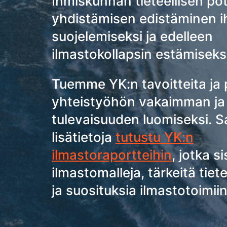
Ihmiskunnan tieteellisen pot
yhdistämisen edistäminen 
suojelemiseksi ja edelleen
ilmastokollapsin estämiseksi
Tuemme YK:n tavoitteita ja
yhteistyöhön vakaimman j
tulevaisuuden luomiseksi. 
lisätietoja
tutustu YK:n
ilmastoraportteihin
, jotka s
ilmastomalleja, tärkeitä tietee
ja suosituksia ilmastotoimiin