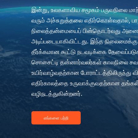
இன்று, உலகளாவிய சமூகம் பருவநிலை மாற்
வரும் அச்சுறுத்தலை எதிர்கொள்வதால், பாது
நிலைத்தன்மையைப் பின்தொடர்வது அனைவ
அடிப்படையாகிவிட்டது. இந்த நிலைமைக்கு 
தீர்க்கமான கூட்டு நடவடிக்கை தேவைப்படுகி
சொசைட்டி தன்னார்வலர்கள் காலநிலை சவால
உயிர்வாழ்வதற்கான போராட்டத்திலிருந்து வி
எதிர்காலத்தை உருவாக்குவதற்கான தங்கள
வழிநடத்துகின்றனர்.
எங்களை பற்றி