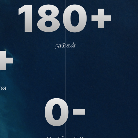
180+
+
நாடுகள்
ான
0-