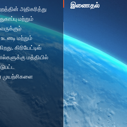
இணைதல்
றத்தின் அதிகரித்து
காப்பு மற்றும்
ருக்கும்
உடனடி மற்றும்
றது. கிரியேட்டிவ்
்களுக்கு மத்தியில்
டுபட்ட
் முயற்சிகளை