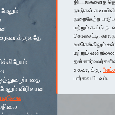
திட்டங்களைத் த
 மேலும்
நாடுகள் சபையி
்
நிறைவேற்ற பாடுப
மற்றும் கூட்டு நட
னை
சொசைட்டி, காலநி
உருவாக்குவதே
உலகெங்கிலும் உள
மற்றும் ஒன்றிணைக
க்கிறோம்
தன்னார்வலர்களின
தகவலுக்கு,
"எங்
ான
பார்வையிடவும்.
 ஒத்துழைப்பதை
ேலும் விரிவான
ாலநிலை
லநிலை