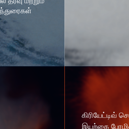
் தரவு மற்றும்
ந்துரைகள்
கிரியேட்டிவ் 
இயற்கை பேரழிவ