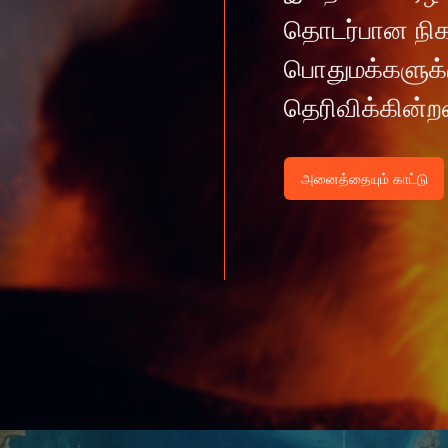
தொடர்பான நிகழ
பொதுமக்களுக்
தெரிவிக்கின்ற
அனைத்தையும் காட்டு