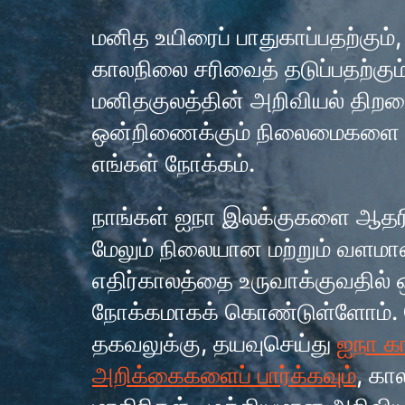
மனித உயிரைப் பாதுகாப்பதற்கும்,
காலநிலை சரிவைத் தடுப்பதற்கும
மனிதகுலத்தின் அறிவியல் திற
ஒன்றிணைக்கும் நிலைமைகளை 
எங்கள் நோக்கம்.
நாங்கள் ஐநா இலக்குகளை ஆதரி
மேலும் நிலையான மற்றும் வளம
எதிர்காலத்தை உருவாக்குவதில்
நோக்கமாகக் கொண்டுள்ளோம். ம
தகவலுக்கு, தயவுசெய்து
ஐநா க
அறிக்கைகளைப் பார்க்கவும்
, கா