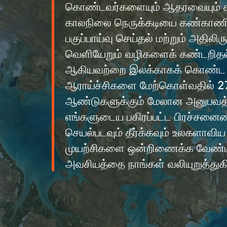
கொண்டவர்களையும் ஆதரவையும் கா
காலநிலை நெருக்கடியை கண்காணித
பகுப்பாய்வு செய்தல் மற்றும் அதிலிரு
வெளியேறும் வழிகளைக் கண்டறிதல
ஆகியவற்றை இலக்காகக் கொண்
ஆராய்ச்சிகளை மேற்கொள்வதில் 2
ஆண்டுகளுக்கும் மேலான அனுபவத்
எங்களுடைய பகிரப்பட்ட பிரச்சனைய
செயல்படவும் தீர்க்கவும் உலகளாவிய
முயற்சிகளை ஒன்றிணைக்க வேண்ட
அவசியத்தை நாங்கள் வலியுறுத்துக