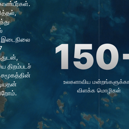
ண்பீர்கள்.
்தல்,
ந்து
்
ட இடைநிலை
150
7
துடன்,
ை திறம்படச்
 சமூகத்தின்
உலகளாவிய மன்றங்களுக்க
ியதன்
விளக்க மொழிகள்
ிறோம்.