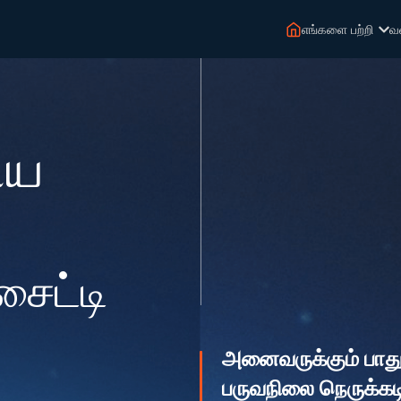
எங்களை பற்றி
வ
ிய
சைட்டி
அனைவருக்கும் பாது
பருவநிலை நெருக்கடி