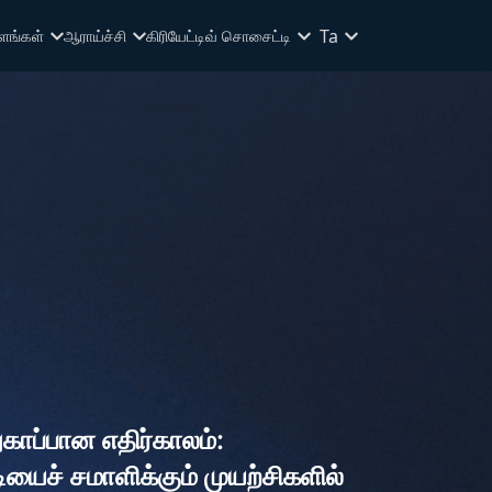
Ta
ளங்கள்
ஆராய்ச்சி
கிரியேட்டிவ் சொசைட்டி
காப்பான எதிர்காலம்:
யைச் சமாளிக்கும் முயற்சிகளில்