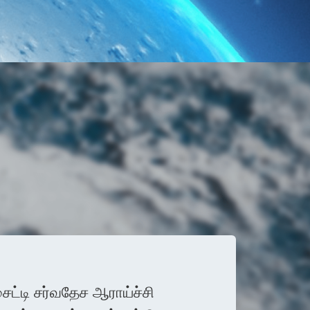
ைட்டி சர்வதேச ஆராய்ச்சி