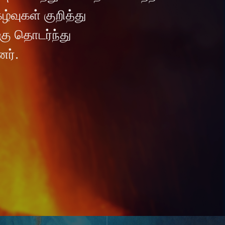
்வுகள் குறித்து
கு தொடர்ந்து
னர்.