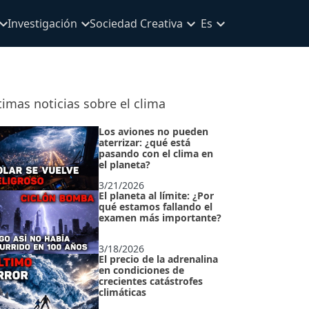
Investigación
Sociedad Creativa
Es
timas noticias sobre el clima
Los aviones no pueden
aterrizar: ¿qué está
pasando con el clima en
el planeta?
3/21/2026
El planeta al límite: ¿Por
qué estamos fallando el
examen más importante?
3/18/2026
El precio de la adrenalina
en condiciones de
crecientes catástrofes
climáticas