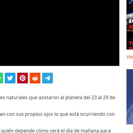
Ve
es naturales que azotaron al planeta del 23 al 29 de
an con sus propios ojos lo que está ocurriendo con
e quién depende cómo será el día de mañana para