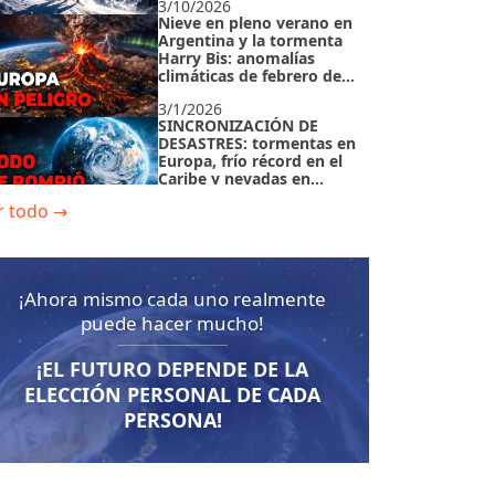
3/10/2026
Nieve en pleno verano en
Argentina y la tormenta
Harry Bis: anomalías
climáticas de febrero de
2026
3/1/2026
SINCRONIZACIÓN DE
DESASTRES: tormentas en
Europa, frío récord en el
Caribe y nevadas en
Japón
r todo
→
2/23/2026
Indicadores fuera de
norma: por qué el
planeta ya no puede
afrontar desastres
¡Ahora mismo cada uno realmente
naturales
2/23/2026
puede hacer mucho!
¿Por qué el año 2025 se
convirtió en el PUNTO DE
NO RETORNO? La crisis
¡EL FUTURO DEPENDE DE LA
geodinámica del planeta
ELECCIÓN PERSONAL DE CADA
2/15/2026
PERSONA!
RESUMEN CLIMÁTICO DEL
AÑO 2025 | Récords
increíbles y tiempo
perdido. PARTE 1