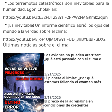
📍Los terremotos catastróficos son inevitables para la
humanidad. Egon Cholakian:
https://youtu.be/ZtE32FUT2S8?si=2PPWZFMGKmlz2quh
📍 ¡Es inevitable! Un informe científico abrió los ojos del
mundo a la verdad sobre el clima:
https://youtu.be/8_oF1UJMOfw?si=UD_3hBYBIBl7uDX2
Últimas noticias sobre el clima
Los aviones no pueden aterrizar:
¿qué está pasando con el clima en
el planeta?
3/21/2026
El planeta al límite: ¿Por qué
estamos fallando el examen más
importante?
3/18/2026
El precio de la adrenalina en
condiciones de crecientes
catástrofes climáticas