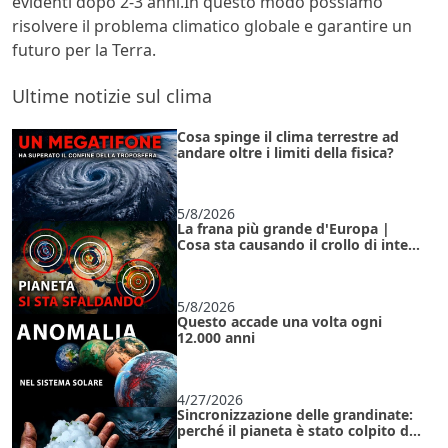
evidenti dopo 2-3 anni.In questo modo possiamo
risolvere il problema climatico globale e garantire un
futuro per la Terra.
Ultime notizie sul clima
Cosa spinge il clima terrestre ad
andare oltre i limiti della fisica?
5/8/2026
La frana più grande d'Europa |
Cosa sta causando il crollo di intere
regioni sotto i nostri occhi?
5/8/2026
Questo accade una volta ogni
12.000 anni
4/27/2026
Sincronizzazione delle grandinate:
perché il pianeta è stato colpito da
anomalie contemporaneamente?