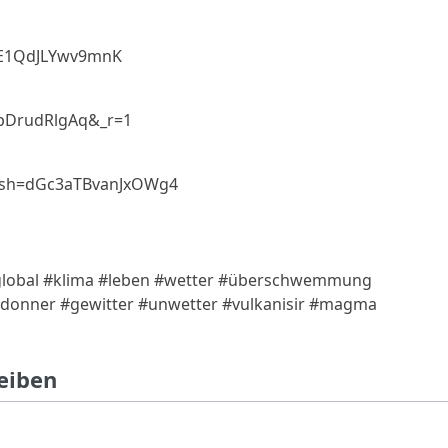
TVE1QdJLYwv9mnK
8pDrudRlgAq&_r=1
igsh=dGc3aTBvanJxOWg4
#global #klima #leben #wetter #überschwemmung
#donner #gewitter #unwetter #vulkanisir #magma
eiben