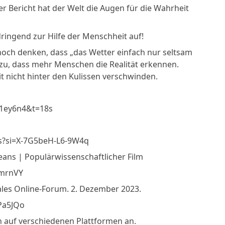
her Bericht hat der Welt die Augen für die Wahrheit
ringend zur Hilfe der Menschheit auf!
r noch denken, dass „das Wetter einfach nur seltsam
dazu, dass mehr Menschen die Realität erkennen.
it nicht hinter den Kulissen verschwinden.
1ey6n4&t=18s
s?si=X-7G5beH-L6-9W4q
ans | Populärwissenschaftlicher Film
0mrnVY
ales Online-Forum. 2. Dezember 2023.
Pa5JQo
n auf verschiedenen Plattformen an.