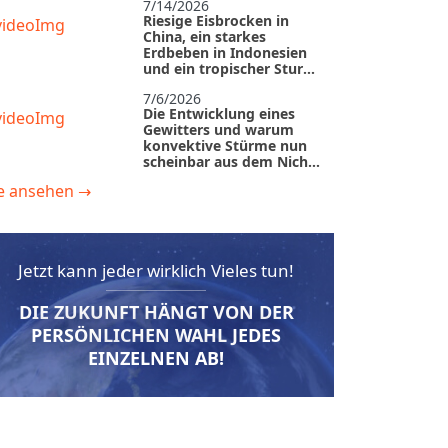
7/14/2026
Riesige Eisbrocken in
China, ein starkes
Erdbeben in Indonesien
und ein tropischer Sturm
in den USA
7/6/2026
Die Entwicklung eines
Gewitters und warum
konvektive Stürme nun
scheinbar aus dem Nichts
auftreten
le ansehen
→
7/4/2026
Verwüstete Philippinen
und Tornados in Europa:
Warum Katastrophen
keine Zeit zum
Jetzt kann jeder wirklich Vieles tun!
Durchatmen lassen
6/23/2026
Hitzewellen in Europa
DIE ZUKUNFT HÄNGT VON DER
und die verborgenen
Ursachen des
PERSÖNLICHEN WAHL JEDES
Klimawandels
EINZELNEN AB!
6/18/2026
Warum treffen Erdbeben
bislang ruhige Regionen,
und wie rasant verändert
sich unser Planet?