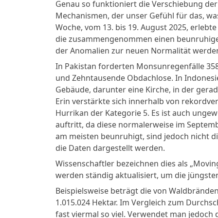
Genau so funktioniert die Verschiebung der 
Mechanismen, der unser Gefühl für das, was 
Woche, vom 13. bis 19. August 2025, erlebte
die zusammengenommen einen beunruhigende
der Anomalien zur neuen Normalität werde
In Pakistan forderten Monsunregenfälle 35
und Zehntausende Obdachlose. In Indonesien
Gebäude, darunter eine Kirche, in der gerad
Erin verstärkte sich innerhalb von rekord
Hurrikan der Kategorie 5. Es ist auch ungew
auftritt, da diese normalerweise im Septem
am meisten beunruhigt, sind jedoch nicht di
die Daten dargestellt werden.
Wissenschaftler bezeichnen dies als „Moving
werden ständig aktualisiert, um die jüngst
Beispielsweise beträgt die von Waldbränden
1.015.024 Hektar. Im Vergleich zum Durchsch
fast viermal so viel. Verwendet man jedoch