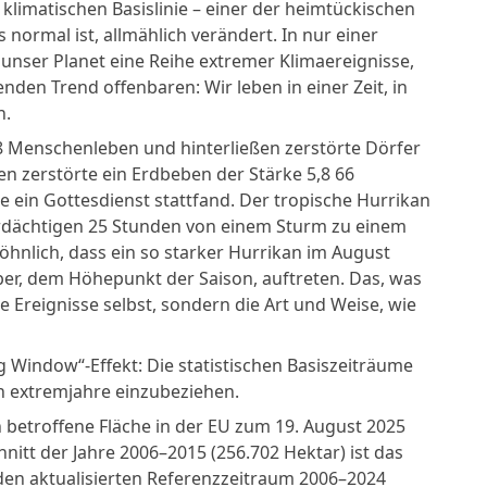
klimatischen Basislinie – einer der heimtückischen
normal ist, allmählich verändert. In nur einer
 unser Planet eine Reihe extremer Klimaereignisse,
n Trend offenbaren: Wir leben in einer Zeit, in
n.
8 Menschenleben und hinterließen zerstörte Dörfer
 zerstörte ein Erdbeben der Stärke 5,8 66
e ein Gottesdienst stattfand. Der tropische Hurrikan
verdächtigen 25 Stunden von einem Sturm zu einem
öhnlich, dass ein so starker Hurrikan im August
ber, dem Höhepunkt der Saison, auftreten. Das, was
e Ereignisse selbst, sondern die Art und Weise, wie
 Window“-Effekt: Die statistischen Basiszeiträume
en extremjahre einzubeziehen.
 betroffene Fläche in der EU zum 19. August 2025
nitt der Jahre 2006–2015 (256.702 Hektar) ist das
 den aktualisierten Referenzzeitraum 2006–2024