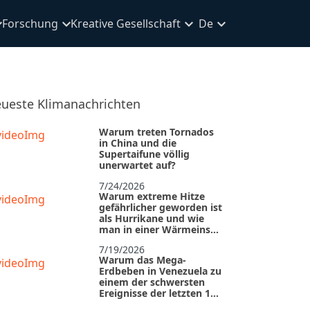
Forschung
Kreative Gesellschaft
De
ueste Klimanachrichten
Warum treten Tornados
in China und die
Supertaifune völlig
unerwartet auf?
7/24/2026
Warum extreme Hitze
gefährlicher geworden ist
als Hurrikane und wie
man in einer Wärmeinsel
überlebt
7/19/2026
Warum das Mega-
Erdbeben in Venezuela zu
einem der schwersten
Ereignisse der letzten 125
Jahre wurde