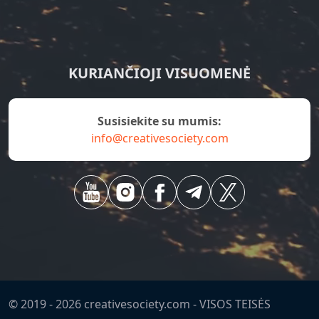
KURIANČIOJI VISUOMENĖ
susisiekite su mumis:
info@creativesociety.com
© 2019 -
2026
creativesociety.com -
VISOS TEISĖS