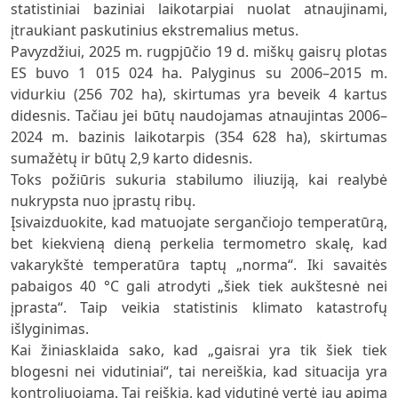
statistiniai baziniai laikotarpiai nuolat atnaujinami,
įtraukiant paskutinius ekstremalius metus.
Pavyzdžiui, 2025 m. rugpjūčio 19 d. miškų gaisrų plotas
ES buvo 1 015 024 ha. Palyginus su 2006–2015 m.
vidurkiu (256 702 ha), skirtumas yra beveik 4 kartus
didesnis. Tačiau jei būtų naudojamas atnaujintas 2006–
2024 m. bazinis laikotarpis (354 628 ha), skirtumas
sumažėtų ir būtų 2,9 karto didesnis.
Toks požiūris sukuria stabilumo iliuziją, kai realybė
nukrypsta nuo įprastų ribų.
Įsivaizduokite, kad matuojate sergančiojo temperatūrą,
bet kiekvieną dieną perkelia termometro skalę, kad
vakarykštė temperatūra taptų „norma“. Iki savaitės
pabaigos 40 °C gali atrodyti „šiek tiek aukštesnė nei
įprasta“. Taip veikia statistinis klimato katastrofų
išlyginimas.
Kai žiniasklaida sako, kad „gaisrai yra tik šiek tiek
blogesni nei vidutiniai“, tai nereiškia, kad situacija yra
kontroliuojama. Tai reiškia, kad vidutinė vertė jau apima