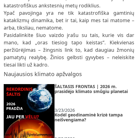
katastrofiškus ankstesnių metų rodiklius.
Ypač pavojinga yra ne tik katastrofiška gamtinių
kataklizmų dinamika, bet ir tai, kaip mes tai matome –
arba, tiksliau, nematome.
Pasidalinkite šiuo vaizdo įrašu su tais, kurie vis dar
mano, kad „oras tiesiog tapo keistas“. Kiekvienas
peržiūrėjimas – žingsnis link to, kad daugiau žmonių
pamatytų realybę. Žinios gelbsti gyvybes – neleiskite
tiesai likti už kadro.
Naujausios klimato apžvalgos
ŠALTASIS FRONTAS | 2026 m.
prasidėjo klimato smūgiu planetai
3/23/2026
Kodėl geodinaminė krizė tampa
neišvengiama?