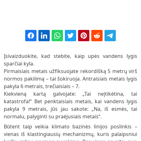
Įsivaizduokite, kad stebite, kaip upės vandens lygis
sparčiai kyla.
Pirmaisiais metais užfiksuojate rekordišką 5 metrų virš
normos pakilimą – tai šokiruoja. Antraisiais metais lygis
pakyla 6 metrais, trečiaisiais – 7.
Kiekvieną kartą galvojate: „Tai neįtikėtina, tai
katastrofa!“ Bet penktaisiais metais, kai vandens lygis
pakyla 9 metrais, jūs jau sakote: „Na, iš esmės, tai
normalu, palyginti su praėjusiais metais“.
Būtent taip veikia klimato bazinės linijos poslinkis –
vienas iš klastingiausių mechanizmų, kuris palaipsniui