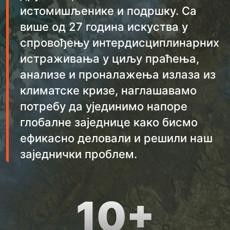
истомишљенике и подршку. Са
више од 27 година искуства у
спровођењу интердисциплинарних
истраживања у циљу праћења,
анализе и проналажења излаза из
климатске кризе, наглашавамо
потребу да ујединимо напоре
глобалне заједнице како бисмо
ефикасно деловали и решили наш
заједнички проблем.
10+