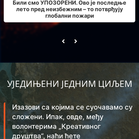
Били смо УПОЗОРЕНИ. Ово је последње
лето пред неизбежним – то потврђују
глобални пожари
УЈЕДИЊЕНИ ЈЕДНИМ ЦИЉЕМ
Изазови са којима се суочавамо су
сложени. Ипак, овде, међу
волонтерима „Креативног
друштва“, наћи ћете