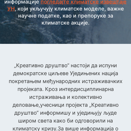
информације
погледајте климатске извештаје
УН
, који укључују климатске моделе, важне
научне податке, као и препоруке за
климатске акције.
„Креативно друштво“ настоји да испуни
демократске циљеве Уједињених нација
покретањем међународних истраживачких
пројеката. Кроз интердисциплинарна
истраживања и колективно
деловање,учесници пројекта „Креативно
друштво“ информишу и уједињују људе
широм света како би одговорили на
климатску кризу.За више информација о