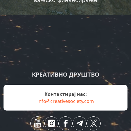
вањско финансирање
КРЕАТИВНО ДРУШТВО
Контактирај нас:
info@creativesociety.com