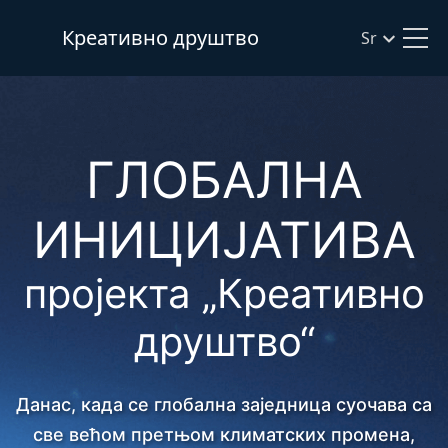
Креативно друштво
Sr
ГЛОБАЛНА
ИНИЦИЈАТИВА
пројекта „Креативно
друштво“
Данас, када се глобална заједница суочава са
све већом претњом климатских промена,