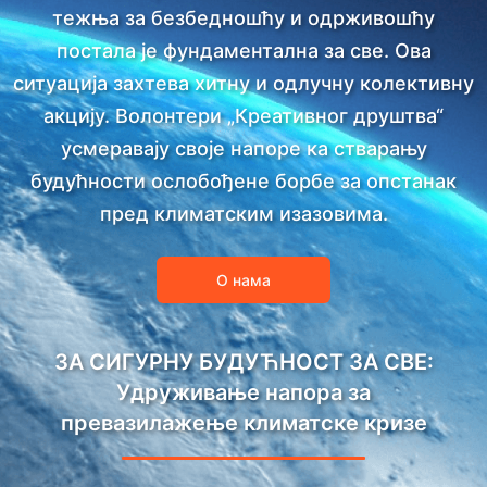
тежња за безбедношћу и одрживошћу
постала је фундаментална за све. Ова
ситуација захтева хитну и одлучну колективну
акцију. Волонтери „Креативног друштва“
усмеравају своје напоре ка стварању
будућности ослобођене борбе за опстанак
пред климатским изазовима.
О нама
ЗА СИГУРНУ БУДУЋНОСТ ЗА СВЕ:
Удруживање напора за
превазилажење климатске кризе