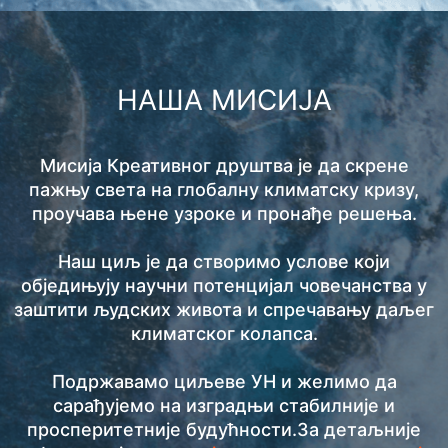
НАША МИСИЈА
Мисија Креативног друштва је да скрене
пажњу света на глобалну климатску кризу,
проучава њене узроке и пронађе решења.
Наш циљ је да створимо услове који
обједињују научни потенцијал човечанства у
заштити људских живота и спречавању даљег
климатског колапса.
Подржавамо циљеве УН и желимо да
сарађујемо на изградњи стабилније и
просперитетније будућности.За детаљније