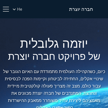
חברה יוצרת
He
יוזמה גלובלית
של פרויקט חברה יוצרת
כיום, כשהקהילה העולמית מתמודדת עם האיום הגובר של
שינויי אקלים, החתירה לביטחון וקיימות הפכה לבסיסית
עבור כולם. מצב זה מצריך פעולה קולקטיבית מיידית
ונחרצת. המתנדבים של חברה יוצרת מכוונים את
מאמציהם ליצירת עתיד משוחרר ממאבק ההישרדות
בתוך אתגרי האקלים.