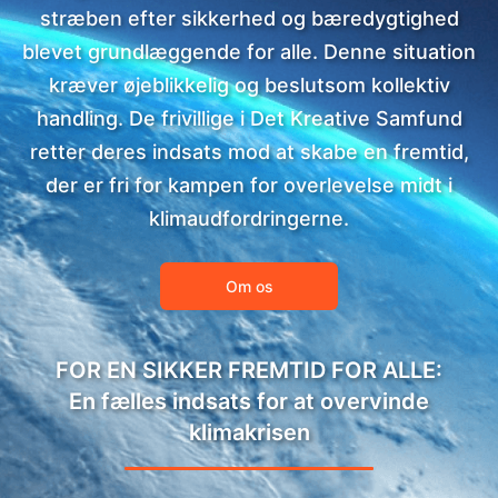
stræben efter sikkerhed og bæredygtighed
blevet grundlæggende for alle. Denne situation
kræver øjeblikkelig og beslutsom kollektiv
handling. De frivillige i Det Kreative Samfund
retter deres indsats mod at skabe en fremtid,
der er fri for kampen for overlevelse midt i
klimaudfordringerne.
Om os
FOR EN SIKKER FREMTID FOR ALLE:
En fælles indsats for at overvinde
klimakrisen