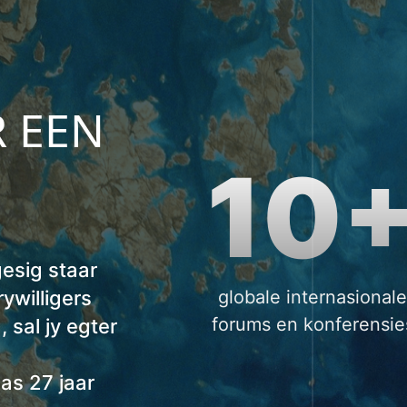
 EEN
10
gesig staar
rywilligers
globale internasional
forums en konferensie
 sal jy egter
as 27 jaar