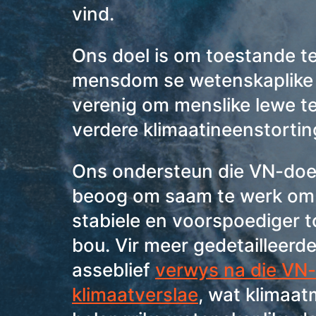
vind.
Ons doel is om toestande te
mensdom se wetenskaplike 
verenig om menslike lewe t
verdere klimaatineenstortin
Ons ondersteun die VN-doe
beoog om saam te werk om
stabiele en voorspoediger 
bou. Vir meer gedetailleerde 
asseblief
verwys na die VN-
klimaatverslae
, wat klimaat