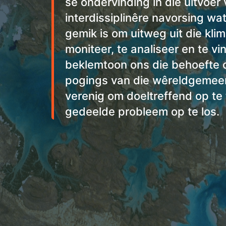
se ondervinding in die uitvoer
interdissiplinêre navorsing wa
gemik is om uitweg uit die klim
moniteer, te analiseer en te vi
beklemtoon ons die behoefte 
pogings van die wêreldgemee
verenig om doeltreffend op te
gedeelde probleem op te los.