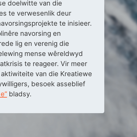
e doelwitte van die
es te verwesenlik deur
avorsingsprojekte te inisieer.
plinêre navorsing en
rede lig en verenig die
elewing mense wêreldwyd
atkrisis te reageer. Vir meer
e aktiwiteite van die Kreatiewe
illigers, besoek asseblief
de”
bladsy.