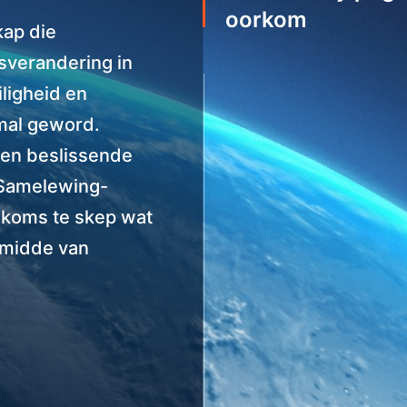
oorkom
ap die
sverandering in
iligheid en
mal geword.
e en beslissende
 Samelewing-
oekoms te skep wat
e midde van