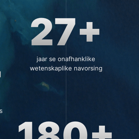
27+
+
jaar se onafhanklike
wetenskaplike navorsing
e
s
180+