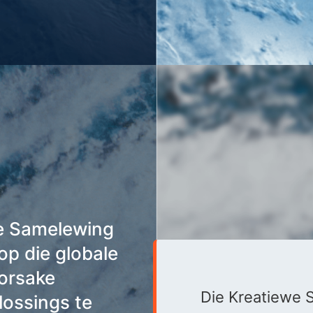
we Samelewing
op die globale
oorsake
Die Kreatiewe 
lossings te