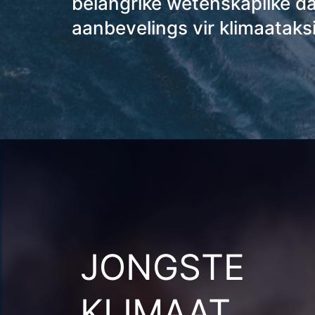
belangrike wetenskaplike d
aanbevelings vir klimaataksie
JONGSTE
KLIMAAT