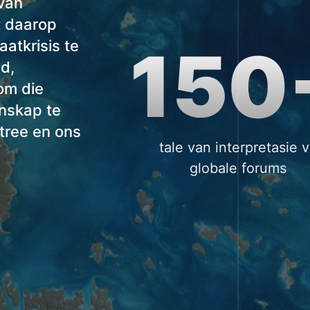
 van
t daarop
aatkrisis te
150
nd,
om die
nskap te
 tree en ons
tale van interpretasie v
globale forums