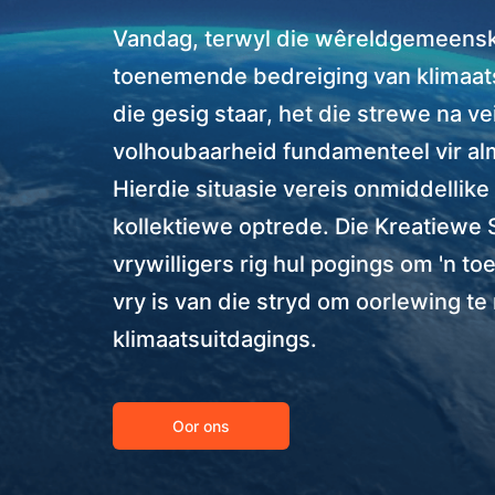
Vandag, terwyl die wêreldgemeensk
toenemende bedreiging van klimaat
die gesig staar, het die strewe na ve
volhoubaarheid fundamenteel vir al
Hierdie situasie vereis onmiddellik
kollektiewe optrede. Die Kreatiewe
vrywilligers rig hul pogings om 'n t
vry is van die stryd om oorlewing t
klimaatsuitdagings.
Oor ons