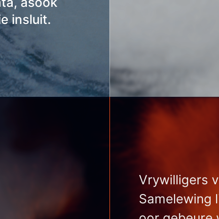
ata, asook
 insluit.
Vrywilligers 
Samelewing li
oor gebeure 