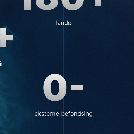
+
lande
ir
0-
eksterne befondsing