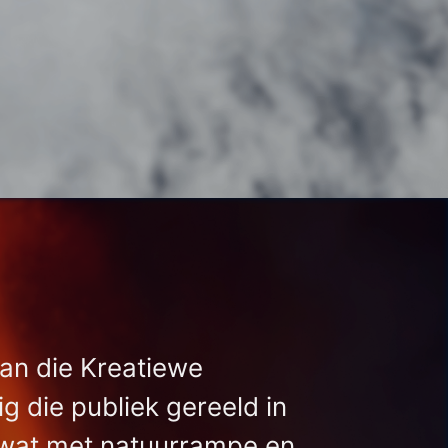
van die Kreatiewe
g die publiek gereeld in
wat met natuurrampe en