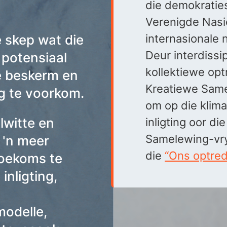
die demokraties
Verenigde Nasi
 skep wat die
internasionale n
Deur interdissi
potensiaal
kollektiewe opt
e beskerm en
Kreatiewe Sam
g te voorkom.
om op die klima
lwitte en
inligting oor di
Samelewing-vryw
 'n meer
die
“Ons optre
toekoms te
inligting,
modelle,