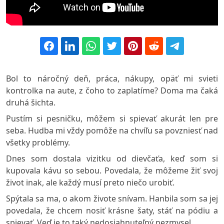
Bol to náročný deň, práca, nákupy, opäť mi svieti
kontrolka na aute, z čoho to zaplatíme? Doma ma čaká
druhá šichta.
Pustím si pesničku, môžem si spievať akurát len pre
seba. Hudba mi vždy pomôže na chvíľu sa povzniesť nad
všetky problémy.
Dnes som dostala vizitku od dievčaťa, keď som si
kupovala kávu so sebou. Povedala, že môžeme žiť svoj
život inak, ale každý musí preto niečo urobiť.
Spýtala sa ma, o akom živote snívam. Hanbila som sa jej
povedala, že chcem nosiť krásne šaty, stáť na pódiu a
spievať. Veď je to taký nedosiahnuteľný nezmysel.