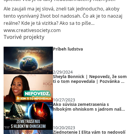
Ale zaujali ma jej slová, zneli tak jednoducho, akoby
tento vysnívaný život bol nadosah. Čo ak je to naozaj
reálne? Kde je tá vizitka? Ako sa to píše...
www.creativesociety.com
Tvorivé projekty
Príbeh ľudstva
2/29/2024
Sheyla Bonnick | Nepovedz, že som
ti o tom nepovedala | Pozvánka do
Košíc-Šace
10/27/2023
Ako súvisia zemetrasenia s
hlbokým ohniskom s jadrom našej
planéty?
10/20/2023
Zjednotenie I Elita vám to nedovolí