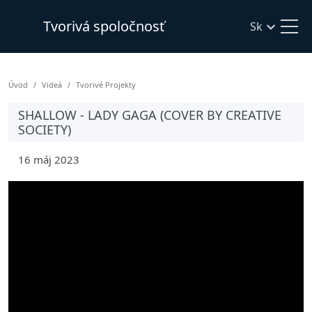
Tvorivá spoločnosť
Sk
Úvod
Videá
Tvorivé Projekty
SHALLOW - LADY GAGA (COVER BY CREATIVE
SOCIETY)
16 máj 2023