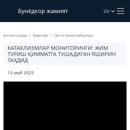
Бунёдкор жамият
Uz
Асосий Саҳифа
Видеолар
Сўнгги Иқлим Хабарлари
КАТАКЛИЗМЛАР МОНИТОРИНГИ: ЖИМ
ТУРИШ ҚИММАТГА ТУШАДИГАН ЯШИРИН
ТАҲДИД
13 май 2025