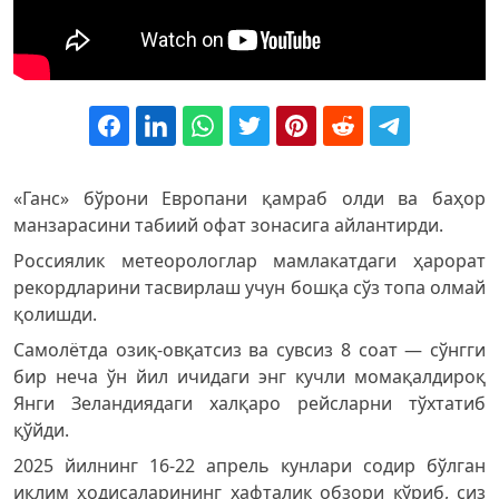
«Ганс» бўрони Европани қамраб олди ва баҳор
манзарасини табиий офат зонасига айлантирди.
Россиялик метеорологлар мамлакатдаги ҳарорат
рекордларини тасвирлаш учун бошқа сўз топа олмай
қолишди.
Самолётда озиқ-овқатсиз ва сувсиз 8 соат — сўнгги
бир неча ўн йил ичидаги энг кучли момақалдироқ
Янги Зеландиядаги халқаро рейсларни тўхтатиб
қўйди.
2025 йилнинг 16-22 апрель кунлари содир бўлган
иқлим ҳодисаларининг хафталик обзори кўриб, сиз