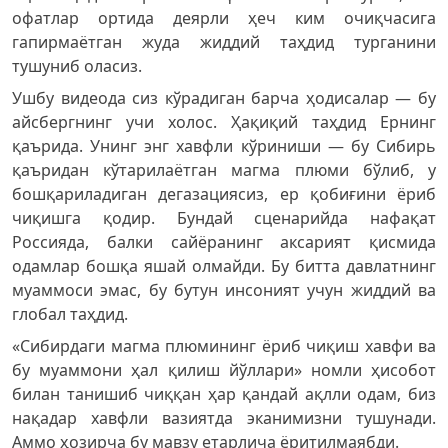
офатлар ортида деярли ҳеч ким очиқчасига
гапирмаётган жуда жиддий таҳдид турганини
тушуниб оласиз.
Ушбу видеода сиз кўрадиган барча ҳодисалар — бу
айсбергнинг учи холос. Ҳақиқий таҳдид Ернинг
қаърида. Унинг энг хавфли кўриниши — бу Сибирь
қаъридан кўтарилаётган магма плюми бўлиб, у
бошқариладиган дегазациясиз, ер қобиғини ёриб
чиқишга қодир. Бундай сценарийда нафақат
Россияда, балки сайёранинг аксарият қисмида
одамлар бошқа яшай олмайди. Бу битта давлатнинг
муаммоси эмас, бу бутун инсоният учун жиддий ва
глобал таҳдид.
«Сибирдаги магма плюмининг ёриб чиқиш хавфи ва
бу муаммони ҳал қилиш йўллари» номли ҳисобот
билан танишиб чиққан ҳар қандай ақлли одам, биз
нақадар хавфли вазиятда эканимизни тушунади.
Аммо ҳозирча бу мавзу етарлича ёритилмаябди.