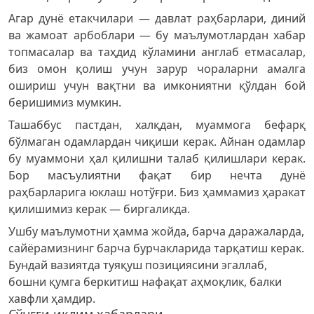
Агар дунё етакчилари — давлат раҳбарлари, диний
ва жамоат арбоблари — бу маълумотлардан хабар
топмасалар ва таҳдид кўламини англаб етмасалар,
биз омон қолиш учун зарур чораларни амалга
ошириш учун вақтни ва имкониятни қўлдан бой
беришимиз мумкин.
Ташаббус пастдан, халқдан, муаммога бефарқ
бўлмаган одамлардан чиқиши керак. Айнан одамлар
бу муаммони ҳал қилишни талаб қилишлари керак.
Бор масъулиятни фақат бир нечта дунё
раҳбарларига юклаш нотўғри. Биз ҳаммамиз ҳаракат
қилишимиз керак — биргаликда.
Ушбу маълумотни ҳамма жойда, барча даражаларда,
сайёрамизнинг барча бурчакларида тарқатиш керак.
Бундай вазиятда туяқуш позициясини эгаллаб,
бошни қумга беркитиш нафақат аҳмоқлик, балки
хавфли ҳамдир.
Сўнгги иқлим хабарлари