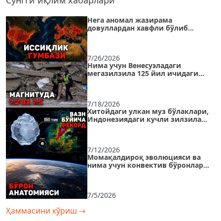
Нега аномал жазирама
довуллардан хавфли бўлиб
қолди ва «иссиқлик оролида»
қандай омон қолиш мумкин?
7/26/2026
Нима учун Венесуэладаги
мегазилзила 125 йил ичидаги
энг оғир эпизодлардан бирига
айланди?
7/18/2026
Хитойдаги улкан муз бўлаклари,
Индонезиядаги кучли зилзила
ва АҚШдаги тропик довул
7/12/2026
Момақалдироқ эволюцияси ва
нима учун конвектив бўронлар
энди йўқ жойдан пайдо
бўлмоқда
7/5/2026
Ҳаммасини кўриш
→