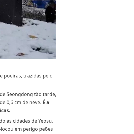
poeiras, trazidas pelo
a de Seongdong tão tarde,
 de 0,6 cm de neve.
É a
icas.
ndo às cidades de Yeosu,
colocou em perigo peões