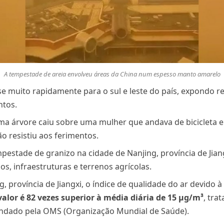
A tempestade de areia envolveu áreas da China num espesso manto amarelo
 muito rapidamente para o sul e leste do país, expondo re
ntos.
ma árvore caiu sobre uma mulher que andava de bicicleta elé
ão resistiu aos ferimentos.
estade de granizo na cidade de Nanjing, província de Jian
s, infraestruturas e terrenos agrícolas.
província de Jiangxi, o índice de qualidade do ar devido 
valor é 82 vezes superior à média diária de 15 µg/m³
, tra
ndado pela OMS (Organização Mundial de Saúde).