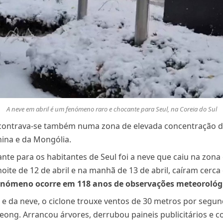
A neve em abril é um fenómeno raro e chocante para Seul, na Coreia do Sul
contrava-se também numa zona de elevada concentração de 
hina e da Mongólia.
nte para os habitantes de Seul foi a neve que caiu na zon
oite de 12 de abril e na manhã de 13 de abril, caíram cerca
fenómeno ocorre em 118 anos de observações meteorológ
a e da neve, o ciclone trouxe ventos de 30 metros por segu
ong. Arrancou árvores, derrubou paineis publicitários e 