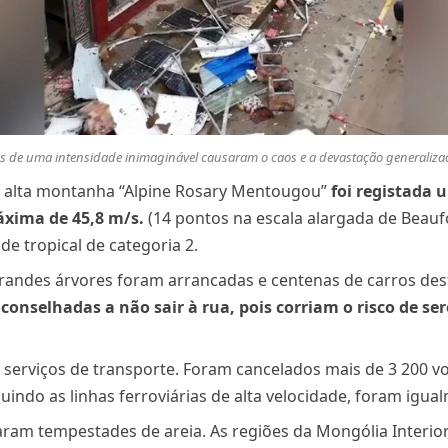
es de uma intensidade inimaginável causaram o caos e a devastação generaliz
e alta montanha “Alpine Rosary Mentougou”
foi registada 
xima de 45,8 m/s.
(14 pontos na escala alargada de Beauf
e tropical de categoria 2.
grandes árvores foram arrancadas e centenas de carros des
onselhadas a não sair à rua, pois corriam o risco de se
s serviços de transporte. Foram cancelados mais de 3 200 v
luindo as linhas ferroviárias de alta velocidade, foram igu
ram tempestades de areia. As regiões da Mongólia Interior,