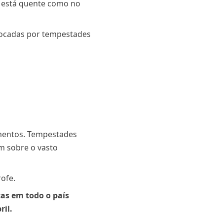
, está quente como no
ufocadas por tempestades
ementos. Tempestades
m sobre o vasto
rofe.
as em todo o país
ril.