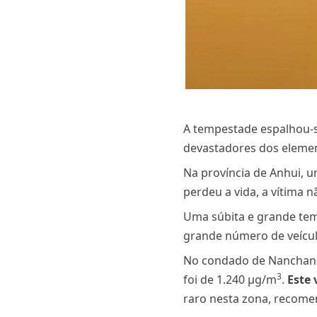
A tempestade espalhou-se
devastadores dos eleme
Na província de Anhui, u
perdeu a vida, a vítima n
Uma súbita e grande temp
grande número de veículo
No condado de Nanchang, 
3
foi de 1.240 µg/m
.
Este 
raro nesta zona, recome