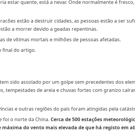
a estar quente, está a nevar. Onde normalmente é fresco
racões estão a destruir cidades, as pessoas estão a ser s
 estão a morrer devido a geadas repentinas.
as de vítimas mortais e milhões de pessoas afetadas.
final do artigo.
ís tem sido assolado por um golpe sem precedentes dos el
s, tempestades de areia e chuvas fortes com granizo caíra
ncias e outras regiões do país foram atingidas pela catást
e foi o norte da China.
Cerca de 500 estações meteorológic
e máxima do vento mais elevada de que há registo em ab