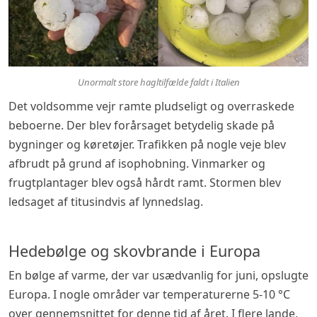
Unormalt store hagltilfælde faldt i Italien
Det voldsomme vejr ramte pludseligt og overraskede
beboerne. Der blev forårsaget betydelig skade på
bygninger og køretøjer. Trafikken på nogle veje blev
afbrudt på grund af isophobning. Vinmarker og
frugtplantager blev også hårdt ramt. Stormen blev
ledsaget af titusindvis af lynnedslag.
Hedebølge og skovbrande i Europa
En bølge af varme, der var usædvanlig for juni, opslugte
Europa. I nogle områder var temperaturerne 5-10 °C
over gennemsnittet for denne tid af året. I flere lande,