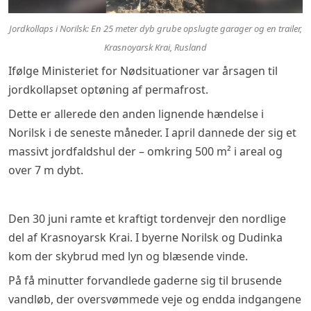
Jordkollaps i Norilsk: En 25 meter dyb grube opslugte garager og en trailer,
Krasnoyarsk Krai, Rusland
Ifølge Ministeriet for Nødsituationer var årsagen til
jordkollapset optøning af permafrost.
Dette er allerede den anden lignende hændelse i
Norilsk i de seneste måneder. I april dannede der sig et
massivt jordfaldshul der – omkring 500 m² i areal og
over 7 m dybt.
Den 30 juni ramte et kraftigt tordenvejr den nordlige
del af Krasnoyarsk Krai. I byerne Norilsk og Dudinka
kom der skybrud med lyn og blæsende vinde.
På få minutter forvandlede gaderne sig til brusende
vandløb, der oversvømmede veje og endda indgangene