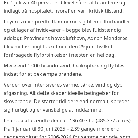
Pr. 1 juli var 46 personer blevet såret af brandene og
indlagt på hospitalet, hvoraf en var i kritisk tilstand.
I byen Izmir spredte flammerne sig til en bilforhandler
og et lager af hvidevarer – begge blev fuldstændig
ødelagt. Provinsens hovedlufthavn, Adnan Menderes,
blev midlertidigt lukket ned den 29 juni, hvilket
forårsagede flyforsinkelser i næsten en hel dag.
Mere end 1.000 brandmænd, helikoptere og fly blev
indsat for at bekæmpe brandene.
Verden over intensiveres varme, tørke, vind og dyb
afgasning. Alt dette skaber ideelle betingelser for
skovbrande. De starter tidligere end normalt, spreder
sig hurtigt og er vanskelige at inddæmme.
I Europa afbrændte der i alt 196.407 ha (485.277 acres)
fra 1 januar til 30 juni 2025 – 2,39 gange mere end
gennemsnittet for 2006-2024 for samme periode, som