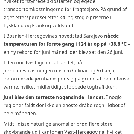
hvilket forstyrrede skibsfarten og øgede
transportomkostningerne for fragtsejere. På grund af
øget efterspørgsel efter køling steg elpriserne i
Tyskland og Frankrig voldsomt.
I Bosnien-Hercegovinas hovedstad Sarajevo
nåede
temperaturen for første gang i 124 år op på +38,8 °C
–
en ny rekord for juni måned, der blev sat den 26 juni.
I den nordvestlige del af landet, på
jernbanestrækningen mellem Čelinac og Vrbanja,
deformerede jernbanespor sig på grund af den intense
varme, hvilket midlertidigt stoppede togtrafikken.
Juni blev den tørreste nogensinde i landet.
I nogle
regioner faldt der ikke en eneste dråbe regn i løbet af
hele måneden.
Midt i disse naturlige anomalier brød flere store
skovbrande ud i kantonen Vest-Hercegovina, hvilket