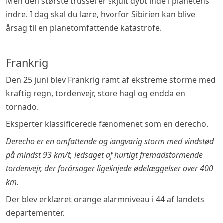
Men den største trussel er skjult dybt inde i planetens
indre. I dag skal du lære, hvorfor Sibirien kan blive
årsag til en planetomfattende katastrofe.
Frankrig
Den 25 juni blev Frankrig ramt af ekstreme storme med
kraftig regn, tordenvejr, store hagl og endda en
tornado.
Eksperter klassificerede fænomenet som en derecho.
Derecho er en omfattende og langvarig storm med vindstød
på mindst 93 km/t, ledsaget af hurtigt fremadstormende
tordenvejr, der forårsager ligelinjede ødelæggelser over 400
km.
Der blev erklæret orange alarmniveau i 44 af landets
departementer.