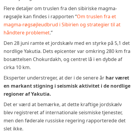
Flere detaljer om truslen fra den sibiriske magma-
røgsøjle kan findes i rapporten “
Om truslen fra et
magma-røgsøjleudbrud i Sibirien og strategier til at
håndtere problemet
.”
Den 28 juni ramte et jordskælv med en styrke på 5,1 det
nordlige Yakutia. Dets epicenter var omkring 280 km fra
bosættelsen Chokurdakh, og centret lå i en dybde af
cirka 10 km.
Eksperter understreger, at der i de senere år
har været
en markant stigning i seismisk aktivitet i de nordlige
regioner af Yakutia.
Det er værd at bemærke, at dette kraftige jordskælv
blev registreret af internationale seismiske tjenester,
men den føderale russiske regering rapporterede det
slet ikke.