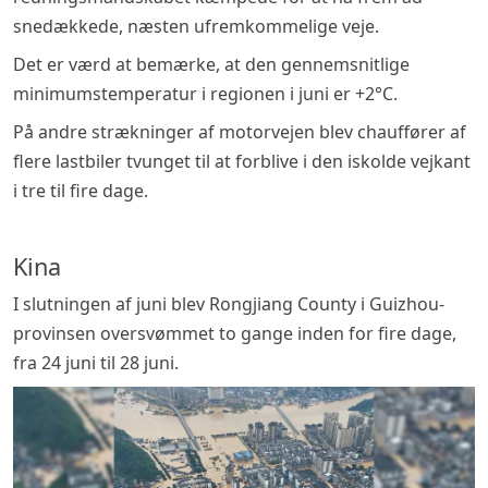
snedækkede, næsten ufremkommelige veje.
Det er værd at bemærke, at den gennemsnitlige
minimumstemperatur i regionen i juni er +2°C.
På andre strækninger af motorvejen blev chauffører af
flere lastbiler tvunget til at forblive i den iskolde vejkant
i tre til fire dage.
Kina
I slutningen af juni blev Rongjiang County i Guizhou-
provinsen oversvømmet to gange inden for fire dage,
fra 24 juni til 28 juni.