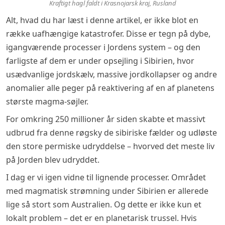
Kraftigt hagl faldt i Krasnojarsk kraj, Rusland
Alt, hvad du har læst i denne artikel, er ikke blot en
række uafhængige katastrofer. Disse er tegn på dybe,
igangværende processer i Jordens system – og den
farligste af dem er under opsejling i Sibirien, hvor
usædvanlige jordskælv, massive jordkollapser og andre
anomalier alle peger på reaktivering af en af planetens
største magma-søjler.
For omkring 250 millioner år siden skabte et massivt
udbrud fra denne røgsky de sibiriske fælder og udløste
den store permiske udryddelse – hvorved det meste liv
på Jorden blev udryddet.
I dag er vi igen vidne til lignende processer. Området
med magmatisk strømning under Sibirien er allerede
lige så stort som Australien. Og dette er ikke kun et
lokalt problem – det er en planetarisk trussel. Hvis