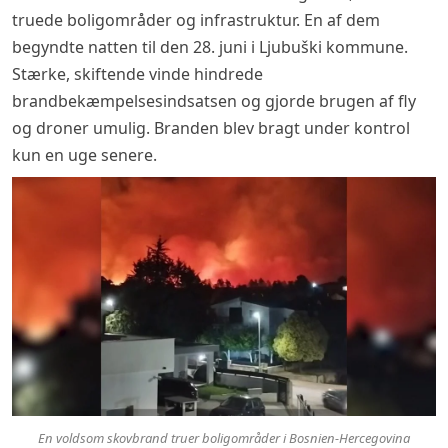
truede boligområder og infrastruktur. En af dem
begyndte natten til den 28. juni i Ljubuški kommune.
Stærke, skiftende vinde hindrede
brandbekæmpelsesindsatsen og gjorde brugen af fly
og droner umulig. Branden blev bragt under kontrol
kun en uge senere.
En voldsom skovbrand truer boligområder i Bosnien-Hercegovina