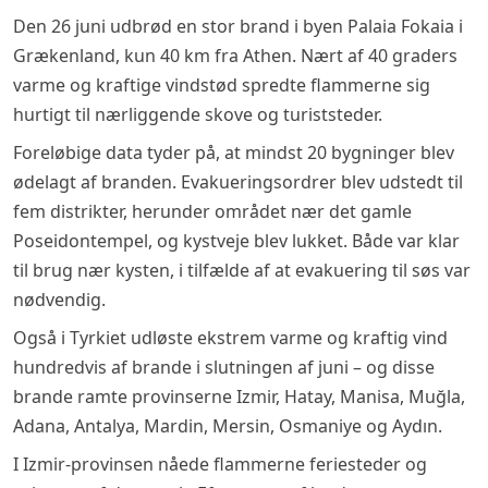
Den 26 juni udbrød en stor brand i byen Palaia Fokaia i
Grækenland, kun 40 km fra Athen. Nært af 40 graders
varme og kraftige vindstød spredte flammerne sig
hurtigt til nærliggende skove og turiststeder.
Foreløbige data tyder på, at mindst 20 bygninger blev
ødelagt af branden. Evakueringsordrer blev udstedt til
fem distrikter, herunder området nær det gamle
Poseidontempel, og kystveje blev lukket. Både var klar
til brug nær kysten, i tilfælde af at evakuering til søs var
nødvendig.
Også i Tyrkiet udløste ekstrem varme og kraftig vind
hundredvis af brande i slutningen af juni – og disse
brande ramte provinserne Izmir, Hatay, Manisa, Muğla,
Adana, Antalya, Mardin, Mersin, Osmaniye og Aydın.
I Izmir-provinsen nåede flammerne feriesteder og