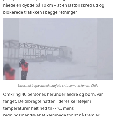
nåede en dybde på 10 cm – at en lastbil skred ud og
blokerede trafikken i begge retninger.
Unormal begivenhed: snefald i Atacama-ørkenen, Chile
Omkring 40 personer, herunder ældre og børn, var
fanget. De tilbragte natten i deres køretøjer i
temperaturer helt ned til -7°C, mens
redningsmandskabet kæmpede for at nå frem ad