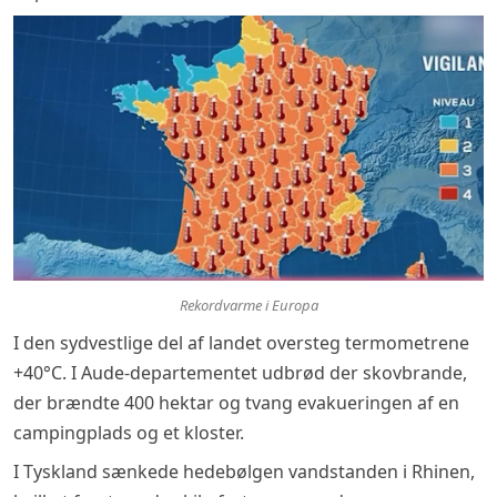
Rekordvarme i Europa
I den sydvestlige del af landet oversteg termometrene
+40°C. I Aude-departementet udbrød der skovbrande,
der brændte 400 hektar og tvang evakueringen af en
campingplads og et kloster.
I Tyskland sænkede hedebølgen vandstanden i Rhinen,