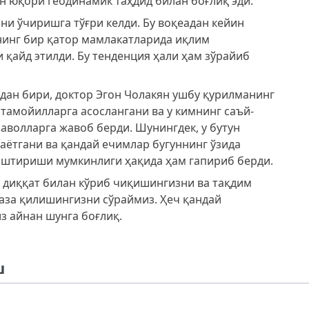
н юқори геодинамик таҳдид билан боғлиқ эди.
ни ўчиришга тўғри келди. Бу воқеадан кейин
нинг бир қатор мамлакатларида иқлим
 қайд этилди. Бу тенденция ҳали ҳам зўрайиб
ан бири, доктор Эгон Чолакян ушбу қурилманинг
 тамойилларга асослангани ва у кимнинг саъй-
аволларга жавоб берди. Шунингдек, у бутун
аётгани ва қандай ечимлар бугуннинг ўзида
штириши мумкинлиги ҳақида ҳам гапириб берди.
 диққат билан кўриб чиқишингизни ва тақдим
аза қилишингизни сўраймиз. Ҳеч қандай
з айнан шунга боғлиқ.
ш