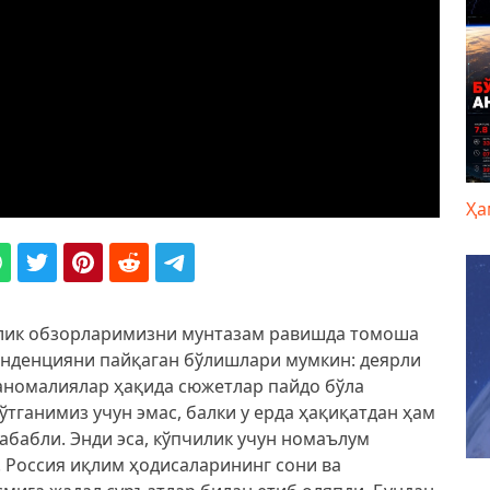
Ҳа
алик обзорларимизни мунтазам равишда томоша
енденцияни пайқаган бўлишлари мумкин: деярли
 аномалиялар ҳақида сюжетлар пайдо бўла
ўтганимиз учун эмас, балки у ерда ҳақиқатдан ҳам
абабли. Энди эса, кўпчилик учун номаълум
и. Россия иқлим ҳодисаларининг сони ва