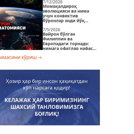
7/12/2026
Момақалдироқ
эволюцияси ва нима
учун конвектив
бўронлар энди йўқ
жойдан пайдо
7/5/2026
бўлмоқда
Вайрон бўлган
Филиппин ва
Европадаги торнадо:
нимага офатлар нафас
ростлашга вақт
ммасини кўриш
→
6/28/2026
қолдирмаяпти?
Европадаги аномал
жазирама ва иқлим
ўзгаришининг яширин
сабаблари
Ҳозир ҳар бир инсон ҳақиқатдан
6/21/2026
кўп нарсага қодир!
Нима учун зилзилалар
тинч ҳудудларда ҳам
содир бўлмоқда ва
КЕЛАЖАК ҲАР БИРИМИЗНИНГ
сайёрамиз қанчалар
ШАХСИЙ ТАНЛОВИМИЗГА
тез ўзгармоқда?
6/14/2026
БОҒЛИҚ!
РЕКОРД ДАРАЖАДАГИ
ЗАРАР | Суғурта
компаниялари янги
иқлим ҳақиқатига