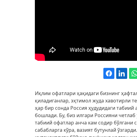
Иқлим офатлари ҳақидаги бизнинг ҳафт
қиладиганлар, эҳтимол жуда хавотирли т
ҳар бир сонда Россия ҳудудидаги табиий
бошлади. Бу, биз илгари Россияни четлаб 
табиий офатлар анча кам содир бўлгани с
сабабларга кўра, вазият бутунлай ўзгард