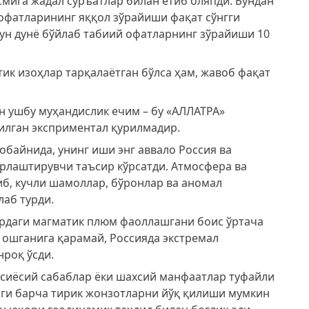
смига жадал суръатлар билан етиб оляпди. Бундан
офатларининг яққол зўрайиши фақат сўнгги
тун дунё бўйлаб табиий офатларнинг зўрайиши 10
ик изоҳлар тарқалаётган бўлса ҳам, жавоб фақат
 ушбу муҳандислик ечим – бу «АЛЛАТРА»
илган эксприментал қурилмадир.
мобайнида, унинг иши энг аввало Россия ва
лаштирувчи таъсир кўрсатди. Атмосфера ва
б, кучли шамоллар, бўронлар ва аномал
аб турди.
ирдаги магматик плюм фаоллашгани боис ўртача
қ ошганига қарамай, Россияда экстремал
нроқ ўсди.
, сиёсий сабаблар ёки шахсий манфаатлар туфайли
аги барча тирик жонзотларни йўқ қилиши мумкин