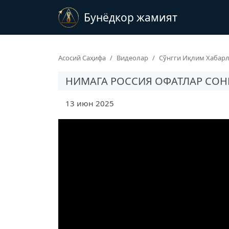
Бунёдкор жамият
Асосий Саҳифа
Видеолар
Сўнгги Иқлим Хабар
НИМАГА РОССИЯ ОФАТЛАР СОНИ
13 июн 2025