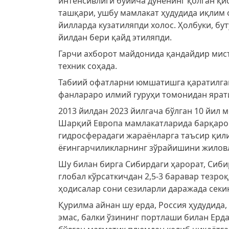
интенсивлиги бўйича дунёнинг қолган қи
ташқари, ушбу мамлакат ҳудудида иқлим 
йилларда кузатиляпди холос. Ҳолбуки, бу
йилдан бери қайд этиляпди.
Гарчи ахборот майдонида қандайдир мист
техник соҳада.
Табиий офатларни юмшатишга қаратилган
фанлараро илмий гуруҳи томонидан ярат
2013 йилдан 2023 йилгача бўлган 10 йил 
Шарқий Европа мамлакатларида барқарор
гидросферадаги жараёнларга таъсир қили
ёғингарчиликларнинг зўрайишини жиловл
Шу билан бирга Сибирдаги ҳарорат, Сиб
глобал кўрсаткичдан 2,5-3 баравар тезро
ҳодисалар сони сезиларли даражада секи
Қурилма айнан шу ерда, Россия ҳудудида
эмас, балки ўзининг портлаши билан Ерд