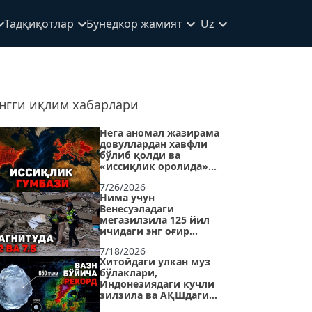
Тадқиқотлар
Бунёдкор жамият
Uz
нгги иқлим хабарлари
Нега аномал жазирама
довуллардан хавфли
бўлиб қолди ва
«иссиқлик оролида»
қандай омон қолиш
7/26/2026
мумкин?
Нима учун
Венесуэладаги
мегазилзила 125 йил
ичидаги энг оғир
эпизодлардан бирига
7/18/2026
айланди?
Хитойдаги улкан муз
бўлаклари,
Индонезиядаги кучли
зилзила ва АҚШдаги
тропик довул