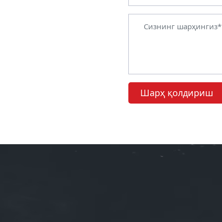
Шарҳ қолдириш