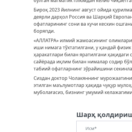
бўлган магматик плюмдан келиб чиқаётга
Бироқ 2023 йилнинг август ойида қурилма
деярли дарҳол Россия ва Шарқий Европа
офатларининг сони ва кучи кескин ошгани
боряпди.
«АЛЛАТРА» илмий жамоасининг олимларид
иши нимага тўхтатилгани, у қандай физик
ҳаракатлари билан яратилгани ҳақидаги с
сайёрада иқлим билан нималар содир бўл
табиий офатларнинг зўрайишини секинла
Сиздан доктор Чолакяннинг мурожаатини
этилган маълумотлар ҳақида чуқур мулоҳ
муболағасиз, бизнинг умумий келажагими
Шарҳ қолдири