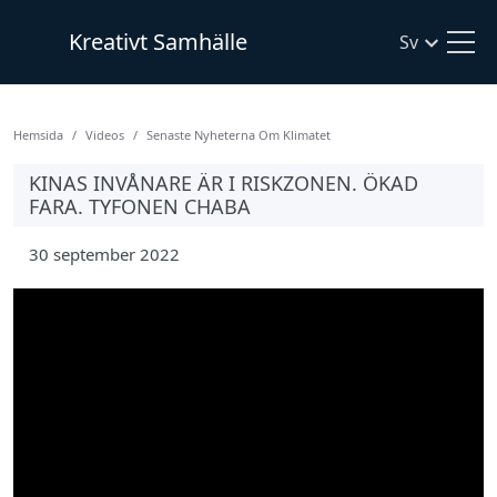
Kreativt Samhälle
Sv
Hemsida
Videos
Senaste Nyheterna Om Klimatet
KINAS INVÅNARE ÄR I RISKZONEN. ÖKAD
FARA. TYFONEN CHABA
30 september 2022