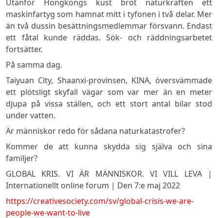
Utanför Hongkongs kust bröt naturkraften ett
maskinfartyg som hamnat mitt i tyfonen i två delar. Mer
än två dussin besättningsmedlemmar försvann. Endast
ett fåtal kunde räddas. Sök- och räddningsarbetet
fortsätter.
På samma dag.
Taiyuan City, Shaanxi-provinsen, KINA, översvämmade
ett plötsligt skyfall vägar som var mer än en meter
djupa på vissa ställen, och ett stort antal bilar stod
under vatten.
Är människor redo för sådana naturkatastrofer?
Kommer de att kunna skydda sig själva och sina
familjer?
GLOBAL KRIS. VI ÄR MÄNNISKOR. VI VILL LEVA |
Internationellt online forum | Den 7:e maj 2022
https://creativesociety.com/sv/global-crisis-we-are-
people-we-want-to-live