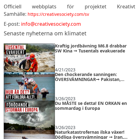
Officiell webbplats för projektet Kreativt
Samhälle:
https://creativesociety.com/sv
E-post:
info@creativesociety.com
Senaste nyheterna om klimatet
Kraftig jordbävning M6.8 drabbar
SW Kina → Tusentals evakuerade
4/21/2023
Den chockerande sanningen:
ÖVERSVÄMNINGAR→ Pakistan,
Afghanistan, Sudan
3/26/2023
Du MÅSTE se detta! EN ORKAN en
sommardag i Europa
3/26/2023
Naturkatastrofernas ilska växer!
Dödliga översvämningar → Iran,