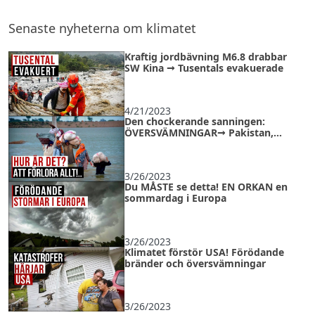
Senaste nyheterna om klimatet
Kraftig jordbävning M6.8 drabbar
SW Kina → Tusentals evakuerade
4/21/2023
Den chockerande sanningen:
ÖVERSVÄMNINGAR→ Pakistan,
Afghanistan, Sudan
3/26/2023
Du MÅSTE se detta! EN ORKAN en
sommardag i Europa
3/26/2023
Klimatet förstör USA! Förödande
bränder och översvämningar
3/26/2023