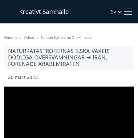
Kreativt Samhälle
Sv
Hemsida
Videos
Senaste Nyheterna Om Klimatet
NATURKATASTROFERNAS ILSKA VÄXER!
DÖDLIGA ÖVERSVÄMNINGAR → IRAN,
FÖRENADE ARABEMIRATEN
26 mars 2023