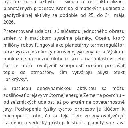
hydrotermálnu aktivitu – svedčí o reštrukturalizácii
planetárnych procesov. Kronika klimatických udalostí a
geofyzikálnej aktivity za obdobie od 25. do 31. mája
2026.
Prezentované udalosti sú súčasťou jednotného obrazu
zmien v klimatickom systéme planéty. Oceán, ktorý
milióny rokov fungoval ako planetárny termoregulátor,
teraz vykazuje známky narušenej výmeny tepla. Výskum
poukazuje na možnú úlohu mikro- a nanoplastov: tieto
častice môžu ovplyvniť schopnosť oceánu prenášať
teplo do atmosféry, čím vytvárajú akýsi efekt
„prikrývky“.
S rastúcou geodynamickou aktivitou sa môžu
zosilňovať prejavy vnútornej energie Zeme na povrchu –
od seizmických udalostí až po extrémne poveternostné
javy. Pochopenie fyziky týchto procesov je kľúčom k
pochopeniu toho, čo sa deje. Tieto zmeny ovplyvňujú
každého a vedecký prístup k štúdiu planéty sa stáva