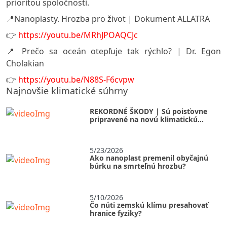
prioritou spoločnosti.
📍Nanoplasty. Hrozba pro život | Dokument ALLATRA
👉
https://youtu.be/MRhJPOAQCJc
📍 Prečo sa oceán otepľuje tak rýchlo? | Dr. Egon
Cholakian
👉
https://youtu.be/N88S-F6cvpw
Najnovšie klimatické súhrny
REKORDNÉ ŠKODY | Sú poisťovne
pripravené na novú klimatickú
realitu?
5/23/2026
Ako nanoplast premenil obyčajnú
búrku na smrteľnú hrozbu?
5/10/2026
Čo núti zemskú klímu presahovať
hranice fyziky?