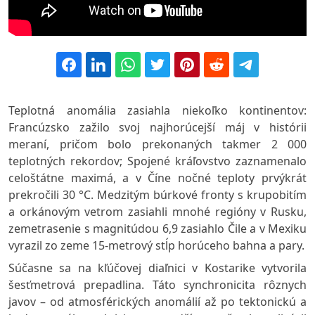
Teplotná anomália zasiahla niekoľko kontinentov:
Francúzsko zažilo svoj najhorúcejší máj v histórii
meraní, pričom bolo prekonaných takmer 2 000
teplotných rekordov; Spojené kráľovstvo zaznamenalo
celoštátne maximá, a v Číne nočné teploty prvýkrát
prekročili 30 °C. Medzitým búrkové fronty s krupobitím
a orkánovým vetrom zasiahli mnohé regióny v Rusku,
zemetrasenie s magnitúdou 6,9 zasiahlo Čile a v Mexiku
vyrazil zo zeme 15-metrový stĺp horúceho bahna a pary.
Súčasne sa na kľúčovej diaľnici v Kostarike vytvorila
šesťmetrová prepadlina. Táto synchronicita rôznych
javov – od atmosférických anomálií až po tektonickú a