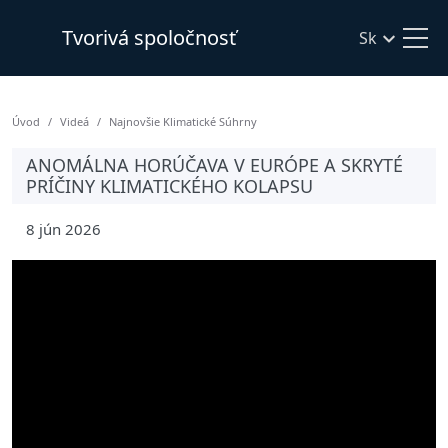
Tvorivá spoločnosť
Sk
Úvod
Videá
Najnovšie Klimatické Súhrny
ANOMÁLNA HORÚČAVA V EURÓPE A SKRYTÉ
PRÍČINY KLIMATICKÉHO KOLAPSU
8 jún 2026