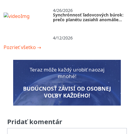
4/26/2026
Synchrónnosť ľadovcových búrok:
prečo planétu zasiahli anomálie
súčasne?
4/12/2026
Pozrieť všetko
→
Teraz môže každý urobiť naozaj
mnohé!
BUDÚCNOSŤ ZÁVISÍ OD OSOBNEJ
VOĽBY KAŽDÉHO!
Pridať komentár