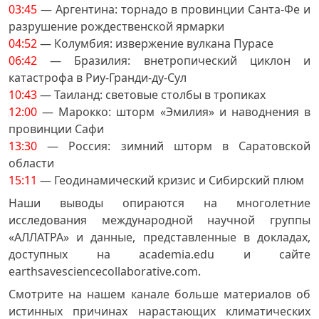
03:45
— Аргентина: торнадо в провинции Санта-Фе и
разрушение рождественской ярмарки
04:52
— Колумбия: извержение вулкана Пурасе
06:42
— Бразилия: внетропический циклон и
катастрофа в Риу-Гранди-ду-Сул
10:43
— Таиланд: световые столбы в тропиках
12:00
— Марокко: шторм «Эмилия» и наводнения в
провинции Сафи
13:30
— Россия: зимний шторм в Саратовской
области
15:11
— Геодинамический кризис и Сибирский плюм
Наши выводы опираются на многолетние
исследования международной научной группы
«АЛЛАТРА» и данные, представленные в докладах,
доступных на academia.edu и сайте
earthsavesciencecollaborative.com.
Смотрите на нашем канале больше материалов об
истинных причинах нарастающих климатических