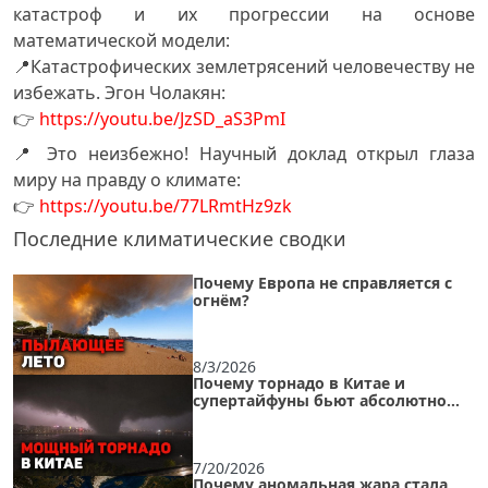
катастроф и их прогрессии на основе
математической модели:
📍Катастрофических землетрясений человечеству не
избежать. Эгон Чолакян:
👉
https://youtu.be/JzSD_aS3PmI
📍 Это неизбежно! Научный доклад открыл глаза
миру на правду о климате:
👉
https://youtu.be/77LRmtHz9zk
Последние климатические сводки
Почему Европа не справляется с
огнём?
8/3/2026
Почему торнадо в Китае и
супертайфуны бьют абсолютно
внезапно?
7/20/2026
Почему аномальная жара стала