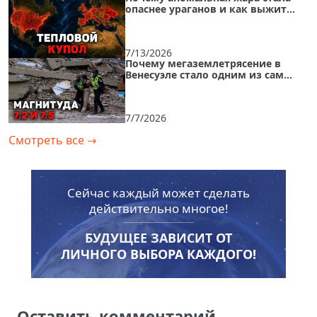
опаснее ураганов и как выжить
внутри «острова тепла»
7/13/2026
Почему мегаземлетрясение в
Венесуэле стало одним из самых
тяжелых эпизодов за 125 лет
7/7/2026
Смотреть все
→
Сейчас каждый может сделать
действительно многое!
БУДУЩЕЕ ЗАВИСИТ ОТ
ЛИЧНОГО ВЫБОРА КАЖДОГО!
Оставить комментарий