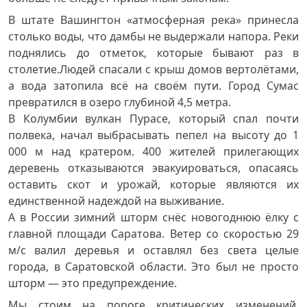
В штате Вашингтон «атмосферная река» принесла
столько воды, что дамбы не выдержали напора. Реки
поднялись до отметок, которые бывают раз в
столетие.Людей спасали с крыш домов вертолётами,
а вода затопила всё на своём пути. Город Сумас
превратился в озеро глубиной 4,5 метра.
В Колумбии вулкан Пурасе, который спал почти
полвека, начал выбрасывать пепел на высоту до 1
000 м над кратером. 400 жителей прилегающих
деревень отказываются эвакуироваться, опасаясь
оставить скот и урожай, которые являются их
единственной надеждой на выживание.
А в России зимний шторм снёс новогоднюю ёлку с
главной площади Саратова. Ветер со скоростью 29
м/с валил деревья и оставлял без света целые
города, в Саратовской области. Это был не просто
шторм — это предупреждение.
Мы стоим на пороге критических изменений.