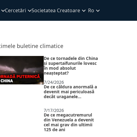
Cercetări
Societatea Creatoare
Ro
timele buletine climatice
De ce tornadele din China
și supertaifunurile lovesc
în mod absolut
neașteptat?
7/24/2026
De ce căldura anormală a
devenit mai periculoasă
decât uraganele...
7/17/2026
De ce megacutremurul
din Venezuela a devenit
cel mai grav din ultimii
125 de ani