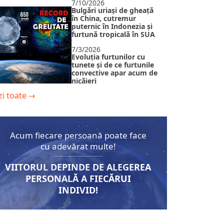
7/10/2026
Bulgări uriași de gheață
în China, cutremur
puternic în Indonezia și
furtună tropicală în SUA
7/3/2026
Evoluția furtunilor cu
tunete și de ce furtunile
convective apar acum de
nicăieri
zi toate
→
6/26/2026
Filipine devastate și
tornade în Europa: de ce
cataclismele nu mai lasă
timp de respiro
Acum fiecare persoană poate face
6/21/2026
cu adevărat multe!
Valurile de căldură din
Europa și cauzele ascunse
ale declinului climatic
VIITORUL DEPINDE DE ALEGEREA
PERSONALĂ A FIECĂRUI
6/17/2026
INDIVID!
DAUNE RECORD | Sunt
companiile de asigurări
pregătite pentru noua
realitate climatică?