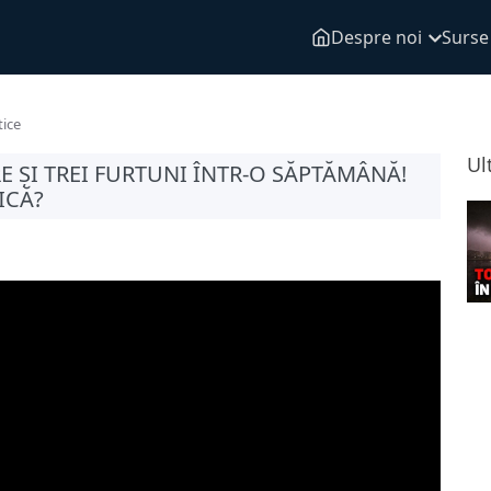
Despre noi
Surse
tice
Ul
 ȘI TREI FURTUNI ÎNTR-O SĂPTĂMÂNĂ!
ICĂ?