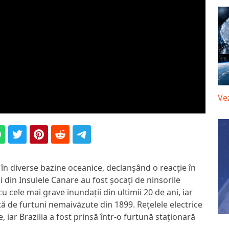
Ve
 în diverse bazine oceanice, declanșând o reacție în
ii din Insulele Canare au fost șocați de ninsorile
 cele mai grave inundații din ultimii 20 de ani, iar
tă de furtuni nemaivăzute din 1899. Rețelele electrice
, iar Brazilia a fost prinsă într-o furtună staționară