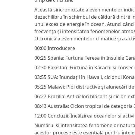
timp de cinci zile.
Această sincronicitate a evenimentelor indi
dezechilibru în schimbul de căldură dintre 
unui exces de energie în ocean. Atunci când 
frecvența și intensitatea fenomenelor atmosfe
O cronică a evenimentelor climatice și a act
00:00 Introducere
00:25 Spania: Furtuna Teresa în Insulele Can
02:30 Pakistan: Furtună în Karachi și consec
03:55 SUA: Inundații în Hawaii, ciclonul Kon
05:25 Malawi: Ploi distructive și alunecări de
06:27 Brazilia: Anticiclon blocant și ciclon ex
08:43 Australia: Ciclon tropical de categoria 
12:00 Concluzii: Încălzirea oceanelor și act
Numărul și intensitatea fenomenelor naturale 
acestor procese este esențială pentru înțele