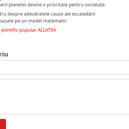
ierii planetei devine o prioritate pentru societate.
tru despre adevăratele cauze ale escaladării
, bazate pe un model matematic:
 științific popular ALLATRA
riu