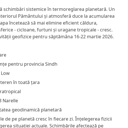
că schimbări sistemice în termoreglarea planetară. Un
interiorul Pământului și atmosferă duce la acumularea
apa încetează să mai elimine eficient căldura,
rice - cicloane, furtuni și uragane tropicale - cresc.
ivității geofizice pentru săptămâna 16-22 martie 2026.
are
ințe pentru provincia Sindh
a Low
 teren în toată țara
tratropical
3 Narelle
ivitatea geodinamică planetară
de pe planetă cresc în fiecare zi. Înțelegerea fizicii
gerea situației actuale. Schimbările afectează pe