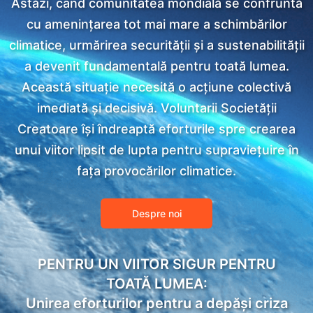
Astăzi, când comunitatea mondială se confruntă
cu amenințarea tot mai mare a schimbărilor
climatice, urmărirea securității și a sustenabilității
a devenit fundamentală pentru toată lumea.
Această situație necesită o acțiune colectivă
imediată și decisivă. Voluntarii Societății
Creatoare își îndreaptă eforturile spre crearea
unui viitor lipsit de lupta pentru supraviețuire în
fața provocărilor climatice.
Despre noi
PENTRU UN VIITOR SIGUR PENTRU
TOATĂ LUMEA:
Unirea eforturilor pentru a depăși criza