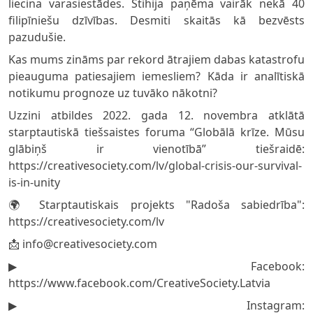
liecina varasiestādes. Stihija paņēma vairāk nekā 40
filipīniešu dzīvības. Desmiti skaitās kā bezvēsts
pazudušie.
Kas mums zināms par rekord ātrajiem dabas katastrofu
pieauguma patiesajiem iemesliem? Kāda ir analītiskā
notikumu prognoze uz tuvāko nākotni?
Uzzini atbildes 2022. gada 12. novembra atklātā
starptautiskā tiešsaistes foruma “Globālā krīze. Mūsu
glābiņš ir vienotībā” tiešraidē:
https://creativesociety.com/lv/global-crisis-our-survival-
is-in-unity
🌍 Starptautiskais projekts "Radoša sabiedrība":
https://creativesociety.com/lv
📩
info@creativesociety.com
▶️ Facebook:
https://www.facebook.com/CreativeSociety.Latvia
▶️ Instagram: