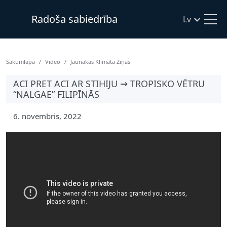
Radoša sabiedrība
Lv
Sākumlapa
Video
Jaunākās Klimata Ziņas
ACI PRET ACI AR STIHIJU → TROPISKO VĒTRU
“NALGAE” FILIPĪNĀS
6. novembris, 2022