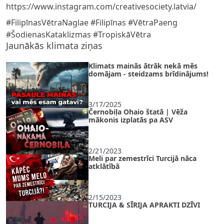
https://www.instagram.com/creativesociety.latvia/
#FilipīnasVētraNaglae #Filipīnas #VētraPaeng
#ŠodienasKataklizmas #TropiskāVētra
Jaunākās klimata ziņas
Klimats mainās ātrāk nekā mēs
domājam - steidzams brīdinājums!
3/17/2025
Černobiļa Ohaio štatā | Vēža
mākonis izplatās pa ASV
2/21/2023
Meli par zemestrīci Turcijā nāca
atklātībā
2/15/2023
TURCIJA & SĪRIJA APRAKTI DZĪVI