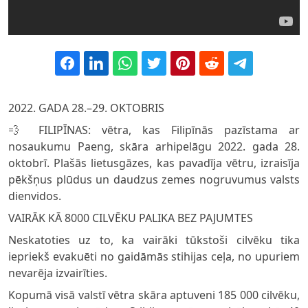
2022. GADA 28.–29. OKTOBRIS
💨 FILIPĪNAS: vētra, kas Filipīnās pazīstama ar
nosaukumu Paeng, skāra arhipelāgu 2022. gada 28.
oktobrī. Plašās lietusgāzes, kas pavadīja vētru, izraisīja
pēkšņus plūdus un daudzus zemes nogruvumus valsts
dienvidos.
VAIRĀK KĀ 8000 CILVĒKU PALIKA BEZ PAJUMTES
Neskatoties uz to, ka vairāki tūkstoši cilvēku tika
iepriekš evakuēti no gaidāmās stihijas ceļa, no upuriem
nevarēja izvairīties.
Kopumā visā valstī vētra skāra aptuveni 185 000 cilvēku,