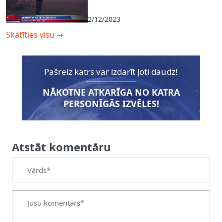
2/12/2023
Skatīties visu
→
Pašreiz katrs var izdarīt ļoti daudz!
NĀKOTNE ATKARĪGA NO KATRA
PERSONĪGĀS IZVĒLES!
Atstāt komentāru