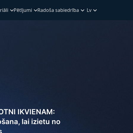
iāli
Pētījumi
Radoša sabiedrība
Lv
TNI IKVIENAM:
ana, lai izietu no
s