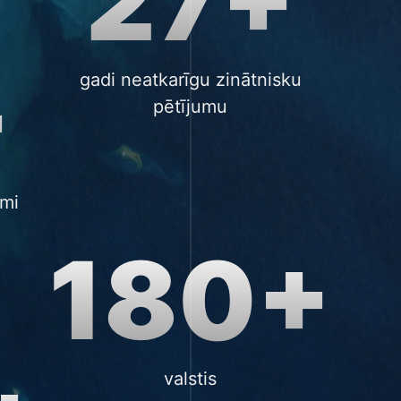
27+
+
gadi neatkarīgu zinātnisku
pētījumu
umi
180+
valstis