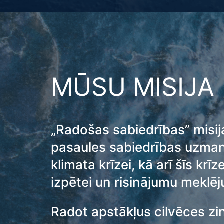
MŪSU MISIJA
„Radošas sabiedrības” misija
pasaules sabiedrības uzman
klimata krīzei, kā arī šīs krī
izpētei un risinājumu meklē
Radot apstākļus cilvēces zi