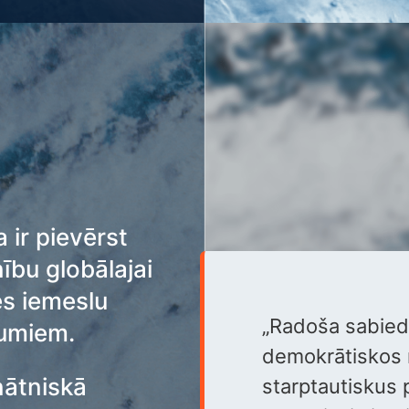
 ir pievērst
ību globālajai
zes iemeslu
„Radoša sabied
jumiem.
demokrātiskos m
nātniskā
starptautiskus 