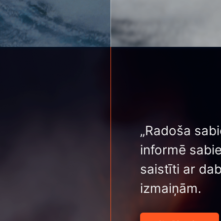
„Radoša sabie
informē sabi
saistīti ar d
izmaiņām.