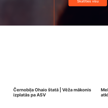
Skatīties visu
Černobiļa Ohaio štatā | Vēža mākonis
Mel
izplatās pa ASV
atk