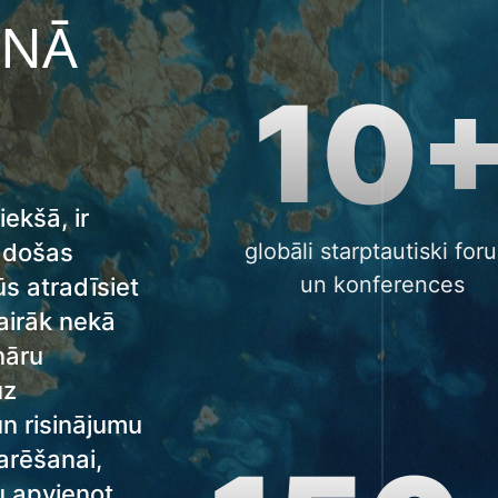
ENĀ
10
ekšā, ir
Radošas
globāli starptautiski for
un konferences
ūs atradīsiet
airāk nekā
nāru
uz
un risinājumu
arēšanai,
 apvienot