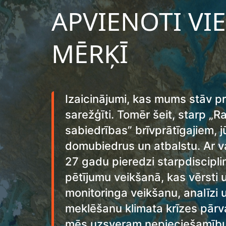
APVIENOTI VI
MĒRĶĪ
Izaicinājumi, kas mums stāv pri
sarežģīti. Tomēr šeit, starp „
sabiedrības” brīvprātīgajiem, j
domubiedrus un atbalstu. Ar v
27 gadu pieredzi starpdiscipli
pētījumu veikšanā, kas vērsti 
monitoringa veikšanu, analīzi 
meklēšanu klimata krīzes pārv
mēs uzsveram nepieciešamību