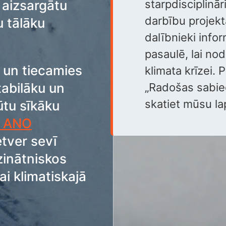
 aizsargātu
starpdisciplinā
darbību projekt
u tālāku
dalībnieki info
pasaulē, lai no
un tiecamies
klimata krīzei. 
tabilāku un
„Radošas sabied
skatiet mūsu l
ūtu sīkāku
ar ANO
etver sevī
zinātniskos
ai klimatiskajā