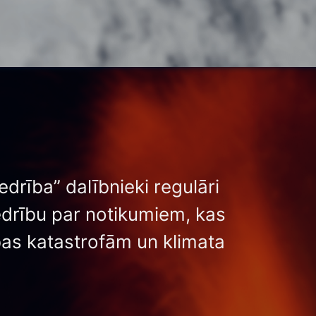
drība” dalībnieki regulāri
edrību par notikumiem, kas
abas katastrofām un klimata