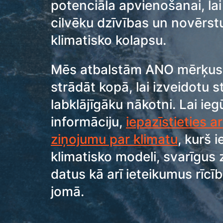
potenciāla apvienošanai, lai
cilvēku dzīvības un novērst
klimatisko kolapsu.
Mēs atbalstām ANO mērķus 
strādāt kopā, lai izveidotu s
labklājīgāku nākotni. Lai ieg
informāciju,
iepazīstieties 
ziņojumu par klimatu
, kurš i
klimatisko modeli, svarīgus 
datus kā arī ieteikumus rīcīb
jomā.