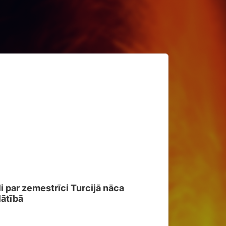
i par zemestrīci Turcijā nāca
TURCIJA & S
lātībā