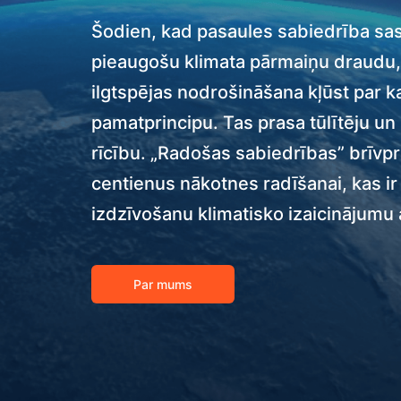
Šodien, kad pasaules sabiedrība sas
pieaugošu klimata pārmaiņu draudu,
ilgtspējas nodrošināšana kļūst par ka
pamatprincipu. Tas prasa tūlītēju un
rīcību. „Radošas sabiedrības” brīvpr
centienus nākotnes radīšanai, kas ir
izdzīvošanu klimatisko izaicinājumu 
Par mums