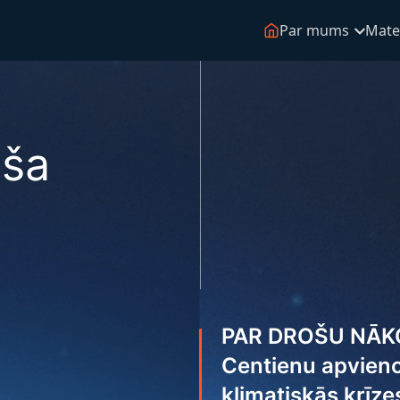
Par mums
Mater
oša
PAR DROŠU NĀKO
Centienu apvienoš
klimatiskās krīze