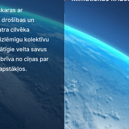
karas ar
 drošības un
tra cilvēka
 izlēmīgu kolektīvu
ātīgie velta savus
 brīva no cīņas par
apstākļos.