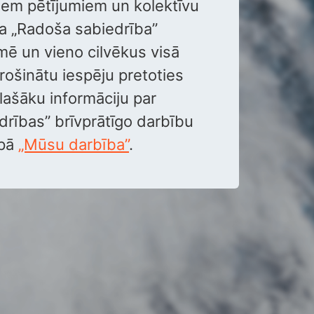
riem pētījumiem un kolektīvu
a „Radoša sabiedrība”
rmē un vieno cilvēkus visā
drošinātu iespēju pretoties
Plašāku informāciju par
rības” brīvprātīgo darbību
apā
„Mūsu darbība”
.