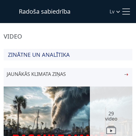
Radoša sabiedrība
Lv
VIDEO
ZINĀTNE UN ANALĪTIKA
JAUNĀKĀS KLIMATA ZIŅAS
→
29
video