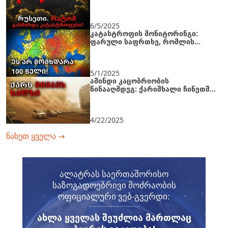
6/5/2025
კატასტროფის მონიტორინგი:
ფარული საფრთხე, რომლის
შესახებაც არ შეიძლება გაჩუმდე!
5/1/2025
ამინდი კაცობრიობის
წინააღმდეგ: ქარიშხალი ჩინეთში,
სიცხე ციმბირში, ყინვა თურქეთში
4/22/2025
ნახეთ ყველა
→
ალატრას საერთაშორისო
საზოგადოებრივი მოძრაობის
ოფიციალური ვებ-გვერდი:
ᲐᲮᲚᲐ ᲧᲕᲔᲚᲐᲡ ᲨᲔᲣᲫᲚᲘᲐ ᲛᲐᲠᲗᲚᲐᲪ