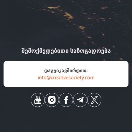
ᲨᲔᲛᲝᲥᲛᲔᲓᲔᲑᲘᲗᲘ ᲡᲐᲖᲝᲒᲐᲓᲝᲔᲑᲐ
დაგვიკავშირდით:
info@creativesociety.com