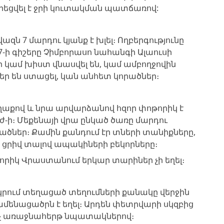
րեցվել է ջրի կուտակման պատճառով:
զն 7 մարդու կյանք է խլել։ Ողբերգությունը
27-ի գիշերը Չիմբորասո նահանգի Ալաուսի
ր կամ խիստ վնասվել են, կամ ամբողջովին
եր են ստացել, կան անհետ կորածներ։
աքով և նրա արվարձանով հզոր փոթորիկ է
մ/ժ-ի։ Մեքենայի վրա ընկած ծառը մարդու
ծներ։ Քամին քանդում էր տների տանիքները,
ցրիվ տալով ապակիների բեկորները։
որիկ Վրաստանում երկար տարիներ չի եղել։
երկրում տեղացած տեղումների քանակը վերջին
մենացածրն է եղել։ Արդեն փետրվարի սկզբից
ը ոչ առաջնահերթ նպատակներով։