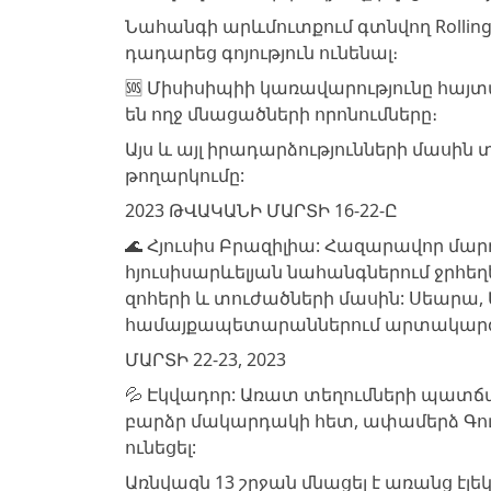
Նահանգի արևմուտքում գտնվող Rollin
դադարեց գոյություն ունենալ։
🆘 Միսիսիպիի կառավարությունը հայտ
են ողջ մնացածների որոնումները։
Այս և այլ իրադարձությունների մասին
թողարկումը:
2023 ԹՎԱԿԱՆԻ ՄԱՐՏԻ 16-22-Ը
🌊 Հյուսիս Բրազիլիա: Հազարավոր մարդ
հյուսիսարևելյան նահանգներում ջրհեղ
զոհերի և տուժածների մասին: Սեարա
համայքապետարաններում արտակարգ դ
ՄԱՐՏԻ 22-23, 2023
💦 Էկվադոր: Առատ տեղումների պատճա
բարձր մակարդակի հետ, ափամերձ Գուա
ունեցել:
Առնվազն 13 շրջան մնացել է առանց է