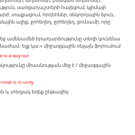
 աղետներ, աղետներ, բնական աղետներ,
ւթյուն, սառցադաշտերի հալեցում, կլիմայի
րժ, տաքացում, հրդեհներ, ռեկորդային ձյուն,
յին ալիք, ջրհեղեղ, ջրհեղեղ, ցունամի, որը
մեջ ամենամեծ իրադարձությունը տեղի կունենա
գնաժամ։ Ելք կա։» միջազգային օնլայն ֆորումում
re-is-a-way-out
ւթյունը միասնության մեջ է / միջազգային
rvival-is-in-unity
ն և տեղյակ եղեք ընթացիկ