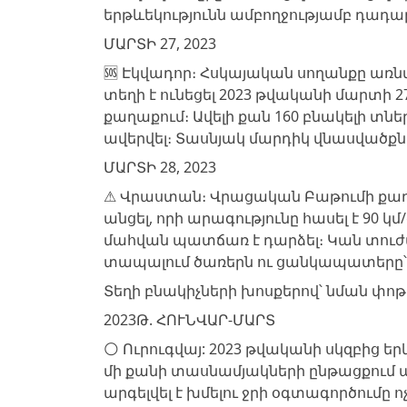
երթևեկությունն ամբողջությամբ դադա
ՄԱՐՏԻ 27, 2023
🆘 Էկվադոր։ Հսկայական սողանքը առնվա
տեղի է ունեցել 2023 թվականի մարտի 
քաղաքում։ Ավելի քան 160 բնակելի տնե
ավերվել։ Տասնյակ մարդիկ վնասվածքն
ՄԱՐՏԻ 28, 2023
⚠️ Վրաստան։ Վրացական Բաթումի քաղ
անցել, որի արագությունը հասել է 90 կ
մահվան պատճառ է դարձել։ Կան տուժա
տապալում ծառերն ու ցանկապատերը՝ 
Տեղի բնակիչների խոսքերով՝ նման փոթ
2023Թ. ՀՈՒՆՎԱՐ-ՄԱՐՏ
🌕 Ուրուգվայ: 2023 թվականի սկզբից 
մի քանի տասնամյակների ընթացքում ա
արգելվել է խմելու ջրի օգտագործում