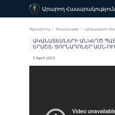
Արարող Հասարակությու
Գլխավոր Էջ
Տեսանյութեր
Կլիմայական Վերջ
ԱԿԱՆԱՏԵՍՆԵՐԻ ԱՆԿԵՂԾ ՊԱՏ
ԵՐԱՇՏ։ ՏՈՐՆԱԴՈՆԵՐ ԱՄՆ-ՈՒ
5 April 2023