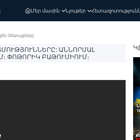
ն
Մեր մասին
Նյութեր
Հետազոտություն
ին Զեկույցները
Կլ
ՄՈՒԹՅՈՒՆՆԵՐԸ: ԱՆՆՈՐՄԱԼ
Մ։ ՓՈԹՈՐԻԿ ԲԱԹՈՒՄԻՈՒՄ։