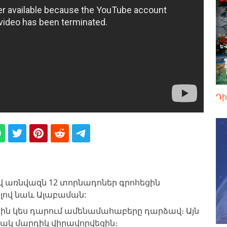
Դի
 եվ առնվազն 12 տորնադոներ գրոհեցին
ելով նաև Ալաբաման:
ջին կես դարում ամենամահաբերը դարձավ։ Այն
յակ մարդիկ վիրավորվեցին։