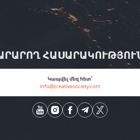
ԱՐԱՐՈՂ ՀԱՍԱՐԱԿՈՒԹՅՈՒ
Կապվել մեզ հետ՝
info@creativesociety.com