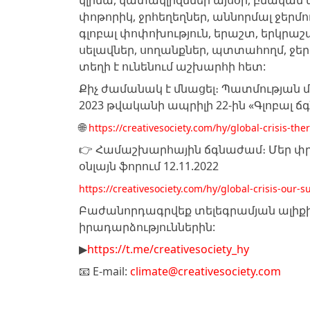
կլիմա, կատակլիզմներ այսօր, բնական
փոթորիկ, ջրհեղեղներ, աննորմալ ջերմո
գլոբալ փոփոխություն, երաշտ, երկրաշա
սելավներ, սողանքներ, պտտահողմ, ջերմա
տեղի է ունենում աշխարհի հետ:
Քիչ ժամանակ է մնացել։ Պատմության 
2023 թվականի ապրիլի 22-ին «Գլոբալ ճ
🌐
https://creativesociety.com/hy/global-crisis-the
👉 Համաշխարհային ճգնաժամ։ Մեր փրկո
օնլայն ֆորում 12.11.2022
https://creativesociety.com/hy/global-crisis-our-su
Բաժանորդագրվեք տելեգրամյան ալիքի
իրադարձություններին:
▶️
https://t.me/creativesociety_hy
📧 E-mail:
climate@creativesociety.com