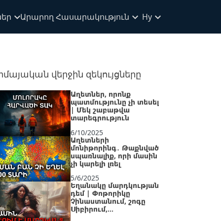
ներ
Արարող Հասարակություն
Hy
իմայական վերջին զեկույցները
Աղետներ, որոնք
պատմությունը չի տեսել
| Մեկ շաբաթվա
տարեգրություն
6/10/2025
Աղետների
մոնիթորինգ․ Թաքնված
սպառնալիք, որի մասին
չի կարելի լռել
5/6/2025
Եղանակը մարդկության
դեմ | Փոթորիկը
Չինաստանում, շոգը
Սիբիրում,
սառնամանիքները