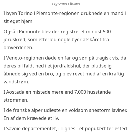
regionen i Italien
I byen Torino i Piemonte-regionen druknede en mand i
sit eget hjem.
Også i Piemonte blev der registreret mindst 500
jordskred, som efterlod nogle byer afskåret fra
omverdenen.
I Veneto-regionen døde en far og søn på tragisk vis, da
deres bil faldt ned i et jordfaldshul, der pludselig
åbnede sig ved en bro, og blev revet med af en kraftig
vandstrøm.
I Aostadalen mistede mere end 7.000 husstande
strømmen.
I de franske alper udløste en voldsom snestorm laviner.
En af dem krævede et liv.
I Savoie-departementet, i Tignes - et populært feriested