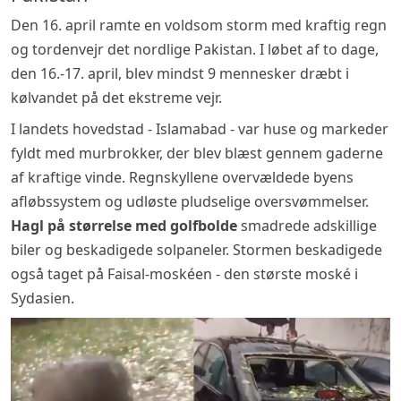
Den 16. april ramte en voldsom storm med kraftig regn
og tordenvejr det nordlige Pakistan. I løbet af to dage,
den 16.-17. april, blev mindst 9 mennesker dræbt i
kølvandet på det ekstreme vejr.
I landets hovedstad - Islamabad - var huse og markeder
fyldt med murbrokker, der blev blæst gennem gaderne
af kraftige vinde. Regnskyllene overvældede byens
afløbssystem og udløste pludselige oversvømmelser.
Hagl på størrelse med golfbolde
smadrede adskillige
biler og beskadigede solpaneler. Stormen beskadigede
også taget på Faisal-moskéen - den største moské i
Sydasien.