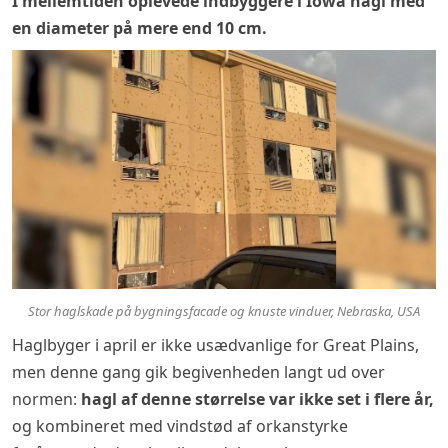
I mellemtiden oplevede indbyggere i Iowa hagl med
en diameter på mere end 10 cm.
Stor haglskade på bygningsfacade og knuste vinduer, Nebraska, USA
Haglbyger i april er ikke usædvanlige for Great Plains,
men denne gang gik begivenheden langt ud over
normen:
hagl af denne størrelse var ikke set i flere år,
og kombineret med vindstød af orkanstyrke