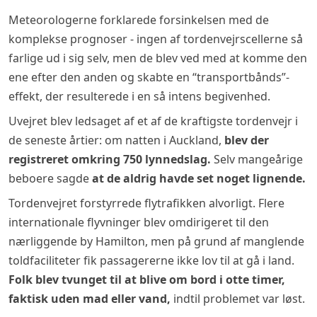
Meteorologerne forklarede forsinkelsen med de
komplekse prognoser - ingen af tordenvejrscellerne så
farlige ud i sig selv, men de blev ved med at komme den
ene efter den anden og skabte en “transportbånds”-
effekt, der resulterede i en så intens begivenhed.
Uvejret blev ledsaget af et af de kraftigste tordenvejr i
de seneste årtier: om natten i Auckland,
blev der
registreret omkring 750 lynnedslag.
Selv mangeårige
beboere sagde
at de aldrig havde set noget lignende.
Tordenvejret forstyrrede flytrafikken alvorligt. Flere
internationale flyvninger blev omdirigeret til den
nærliggende by Hamilton, men på grund af manglende
toldfaciliteter fik passagererne ikke lov til at gå i land.
Folk blev tvunget til at blive om bord i otte timer,
faktisk uden mad eller vand,
indtil problemet var løst.