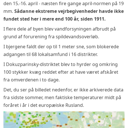
den 15.-16. april - næsten fire gange april-normen på 19
mm.
Sådanne ekstreme vejrbegivenheder havde ikke
fundet sted her i mere end 100 år, siden 1911.
I flere dele af byen blev vandforsyningen afbrudt på
grund af forurening fra spildevandsoverløb.
I bjergene faldt der op til 1 meter sne, som blokerede
adgangen til 68 lokalsamfund i 16 distrikter.
I Dokuzparinsky-distriktet blev to hyrder og omkring
100 stykker kvæg reddet efter at have været afskåret
fra omverdenen i to dage.
Det, du ser på billedet nedenfor, er ikke arkiverede data
fra sidste sommer, men faktiske temperaturer midt på
foråret i år i det europæiske Rusland.