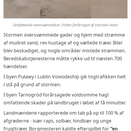
Omfattende oversvømmelser i Polen forårsaget af stormen Hans
Stormen oversvømmede gader og hjem med strømme
af mudret vand, rev hustage af og væltede træer. Biler
blev beskadiget, og nogle områder mistede strømmen.
Beredskabstjenesterne måtte rykke ud til næsten 700
hændelser.
I byen Puławy i Lublin Voivodeship gik togtrafikken helt
i stå på grund af stormen.
I byen Tarnogród forårsagede voldsomme hagl
omfattende skader på landbruget i løbet af få minutter.
Landmændene rapporterede om tab på op til 100 % af
afgrøderne - især raps, solbær, hindbær og unge
frugttræer. Borgmesteren kaldte efterspillet for
“en