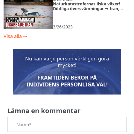
Naturkatastrofernas ilska växer!
Dödliga översvämningar → Iran,
Förenade Arabemiraten
3/26/2023
Visa alla
→
Nu kan varje person verkligen göra
mycket!
FRAMTIDEN BEROR PÅ
INDIVIDENS PERSONLIGA VAL!
Lämna en kommentar