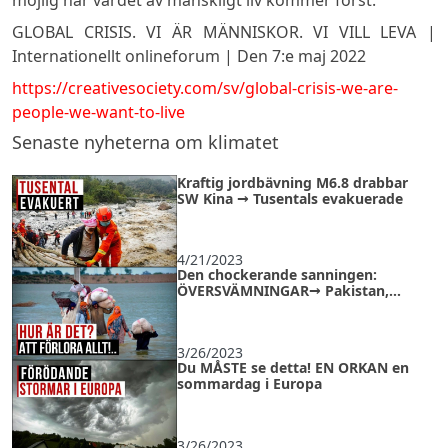
GLOBAL CRISIS. VI ÄR MÄNNISKOR. VI VILL LEVA |
Internationellt onlineforum | Den 7:e maj 2022
https://creativesociety.com/sv/global-crisis-we-are-
people-we-want-to-live
Senaste nyheterna om klimatet
Kraftig jordbävning M6.8 drabbar
SW Kina → Tusentals evakuerade
4/21/2023
Den chockerande sanningen:
ÖVERSVÄMNINGAR→ Pakistan,
Afghanistan, Sudan
3/26/2023
Du MÅSTE se detta! EN ORKAN en
sommardag i Europa
3/26/2023