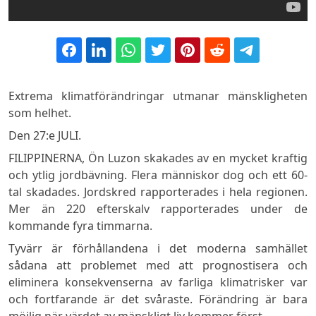
Extrema klimatförändringar utmanar mänskligheten
som helhet.
Den 27:e JULI.
FILIPPINERNA, Ön Luzon skakades av en mycket kraftig
och ytlig jordbävning. Flera människor dog och ett 60-
tal skadades. Jordskred rapporterades i hela regionen.
Mer än 220 efterskalv rapporterades under de
kommande fyra timmarna.
Tyvärr är förhållandena i det moderna samhället
sådana att problemet med att prognostisera och
eliminera konsekvenserna av farliga klimatrisker var
och fortfarande är det svåraste. Förändring är bara
möjlig när värdet av mänskligt liv kommer först.