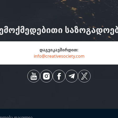
ᲔᲛᲝᲥᲛᲔᲓᲔᲑᲘᲗᲘ ᲡᲐᲖᲝᲒᲐᲓᲝᲔ
დაგვიკავშირდით:
info@creativesociety.com
უფლება დაცულია