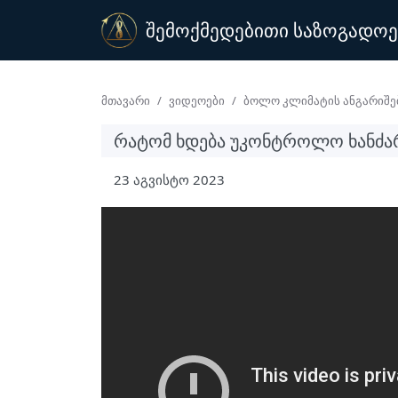
შემოქმედებითი საზოგადოე
Მთავარი
Ვიდეოები
Ბოლო Კლიმატის Ანგარიშე
ᲠᲐᲢᲝᲛ ᲮᲓᲔᲑᲐ ᲣᲙᲝᲜᲢᲠᲝᲚᲝ ᲮᲐᲜᲫᲐ
23 აგვისტო 2023