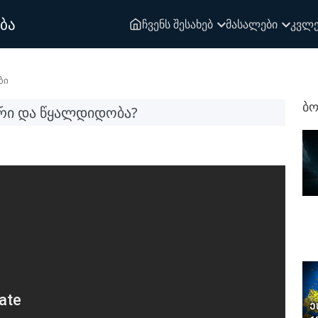
ბა
ჩვენს შესახებ
მასალები
კვლე
ბი
ბო
ᲠᲘ ᲓᲐ ᲬᲧᲐᲚᲓᲘᲓᲝᲑᲐ?