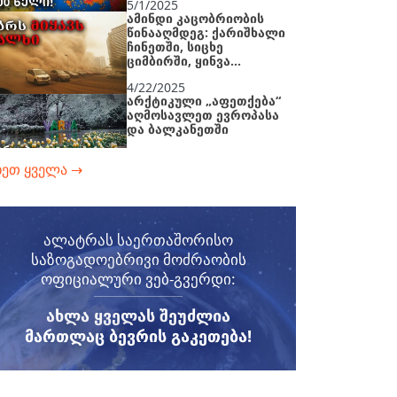
5/1/2025
ამინდი კაცობრიობის
წინააღმდეგ: ქარიშხალი
ჩინეთში, სიცხე
ციმბირში, ყინვა
თურქეთში
4/22/2025
არქტიკული „აფეთქება“
აღმოსავლეთ ევროპასა
და ბალკანეთში
ხეთ ყველა
→
4/18/2025
დედამიწა ირღვევა
ნაკერებზე: მიანმარში
M7.7 მიწისძვრის
დეტალები და შედეგები
ალატრას საერთაშორისო
4/9/2025
საზოგადოებრივი მოძრაობის
ციმბირის
ოფიციალური ვებ-გვერდი:
პლუმი:საშიშროება
იზრდება
ᲐᲮᲚᲐ ᲧᲕᲔᲚᲐᲡ ᲨᲔᲣᲫᲚᲘᲐ
ᲛᲐᲠᲗᲚᲐᲪ ᲑᲔᲕᲠᲘᲡ ᲒᲐᲙᲔᲗᲔᲑᲐ!
4/7/2025
კვირის დამანგრეველი
კატასტროფები: რას
ნიშნავს ეს
მომავლისთვის?