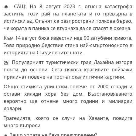
🔥 САЩ: На 8 август 2023 г. огнена катастрофа
застигна този рай на планетата и го превърна в
истински ад. Огънят се разпространи толкова бързо,
че хората в паника се втурнаха да се спасят в океана.
Към 14 август бяха известни над 90 загубени живота.
Това природно бедствие стана най-смъртоносното в
историята на Съединените щати.
🆘 Популярният туристически град Лахайна изгоря
почти до основи. Сега някога красивите пейзажи
приличат повече на пост-апокалиптични картини.
Общо стихията унищожи повече от 2000 сгради и
остави хиляди хора без дом. Възстановяването
вероятно ще отнеме много години и милиарди
долари.
Трагедията, която се случи на Хаваите, повдига
много въпроси:
🔸 Защо хората не бяха предупредени?