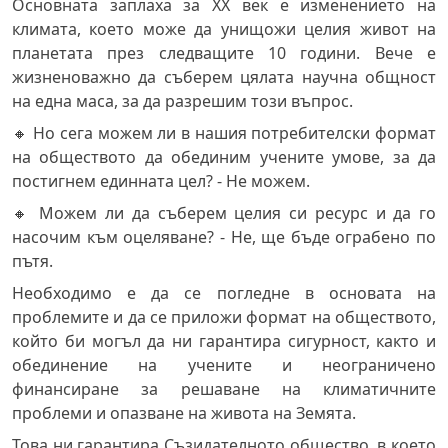
Основната заплаха за ХХ век е изменението на
климата, което може да унищожи целия живот на
планетата през следващите 10 години. Вече е
жизненоважно да съберем цялата научна общност
на една маса, за да разрешим този въпрос.
🔸 Но сега можем ли в нашия потребителски формат
на обществото да обединим учените умове, за да
постигнем единната цел? - Не можем.
🔸 Можем ли да съберем целия си ресурс и да го
насочим към оцеляване? - Не, ще бъде ограбено по
пътя.
Необходимо е да се погледне в основата на
проблемите и да се приложи формат на обществото,
който би могъл да ни гарантира сигурност, както и
обединение на учените и неограничено
финансиране за решаване на климатичните
проблеми и опазване на живота на Земята.
Това ни гарантира Съзидателното общество, в което