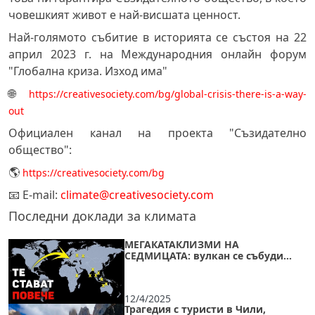
човешкият живот е най-висшата ценност.
Най-голямото събитие в историята се състоя на 22
април 2023 г. на Международния онлайн форум
"Глобална криза. Изход има"
🌐
https://creativesociety.com/bg/global-crisis-there-is-a-way-
out
Официален канал на проекта "Съзидателно
общество":
🌎
https://creativesociety.com/bg
📧 E-mail:
climate@creativesociety.com
Последни доклади за климата
МЕГАКАТАКЛИЗМИ НА
СЕДМИЦАТА: вулкан се събуди
след 12000 години,дъждовна
бомба и мълнии през ноември
12/4/2025
Трагедия с туристи в Чили,