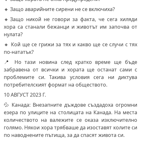
🔸 Защо аварийните сирени не се включиха?
🔸Защо никой не говори за факта, че сега хиляди
хора са станали бежанци и животът им започва от
нулата?
🔸 Кой ще се грижи за тях и какво ще се случи с тях
по-нататък?
📍 Но тази новина след кратко време ще бъде
забравена от всички и хората ще останат сами с
проблемите си. Такива условия сега ни диктува
потребителският формат на обществото.
10 АВГУСТ 2023 Г.
💦 Канада: Внезапните дъждове създадоха огромни
езера по улиците на столицата на Канада. На места
количеството на валежите се оказа изключително
голямо. Някои хора трябваше да изоставят колите си
по наводнените пътища, за да спасят живота си.