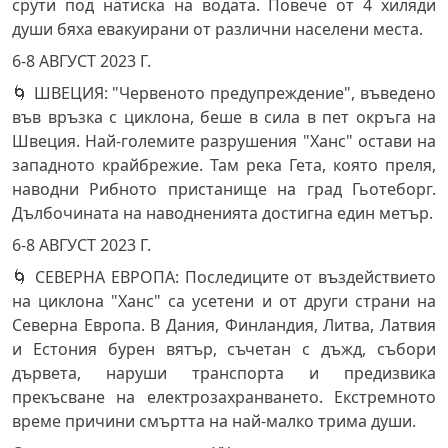
срути под натиска на водата. Повече от 4 хиляди
души бяха евакуирани от различни населени места.
6-8 АВГУСТ 2023 Г.
🌀 ШВЕЦИЯ: "Червеното предупреждение", въведено
във връзка с циклона, беше в сила в пет окръга на
Швеция. Най-големите разрушения "Ханс" остави на
западното крайбрежие. Там река Гета, която преля,
наводни Рибното пристанище на град Гьотеборг.
Дълбочината на наводненията достигна един метър.
6-8 АВГУСТ 2023 Г.
🌀 СЕВЕРНА ЕВРОПА: Последиците от въздействието
на циклона "Ханс" са усетени и от други страни на
Северна Европа. В Дания, Финландия, Литва, Латвия
и Естония бурен вятър, съчетан с дъжд, събори
дървета, наруши транспорта и предизвика
прекъсване на електрозахранването. Екстремното
време причини смъртта на най-малко трима души.