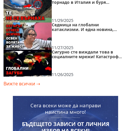
торнадо в Италия и буря
„КЛАУДИЯ“ | Климатичният хаос
през тази седмица
11/29/2025
Седмица на глобални
катаклизми. И една новина,
която променя всичко
11/27/2025
Сигурно сте виждали това в
социалните мрежи! Катастрофи,
които разтърсиха 6 континента
за 7 дни
11/26/2025
Вижте всички
→
Сега всеки може да направи
наистина много!
БЪДЕЩЕТО ЗАВИСИ ОТ ЛИЧНИЯ
ИЗБОР НА ВСЕКИ!