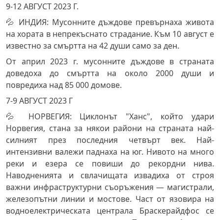
9-12 АВГУСТ 2023 Г.
💦 ИНДИЯ: Мусонните дъждове превърнаха живота
на хората в непрекъснато страдание. Към 10 август е
известно за смъртта на 42 души само за ден.
От април 2023 г. мусонните дъждове в страната
доведоха до смъртта на около 2000 души и
повредиха над 85 000 домове.
7-9 АВГУСТ 2023 Г
💦 НОРВЕГИЯ: Циклонът "Ханс", който удари
Норвегия, стана за някои райони на страната най-
силният през последния четвърт век. Най-
интензивни валежи паднаха на юг. Нивото на много
реки и езера се повиши до рекордни нива.
Наводненията и свлачищата извадиха от строя
важни инфраструктурни съоръжения — магистрали,
железопътни линии и мостове. Част от язовира на
водноелектрическата централа Браскерайдфос се