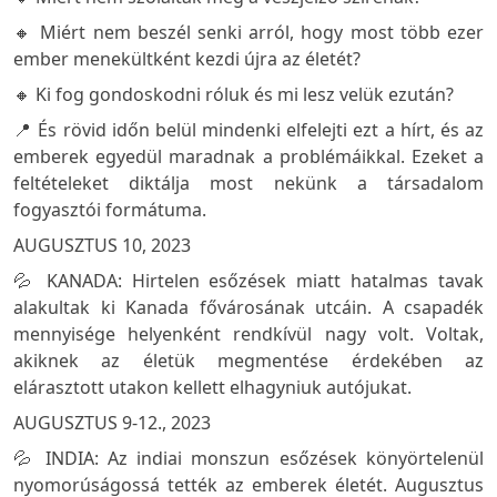
🔸 Miért nem beszél senki arról, hogy most több ezer
ember menekültként kezdi újra az életét?
🔸 Ki fog gondoskodni róluk és mi lesz velük ezután?
📍 És rövid időn belül mindenki elfelejti ezt a hírt, és az
emberek egyedül maradnak a problémáikkal. Ezeket a
feltételeket diktálja most nekünk a társadalom
fogyasztói formátuma.
AUGUSZTUS 10, 2023
💦 KANADA: Hirtelen esőzések miatt hatalmas tavak
alakultak ki Kanada fővárosának utcáin. A csapadék
mennyisége helyenként rendkívül nagy volt. Voltak,
akiknek az életük megmentése érdekében az
elárasztott utakon kellett elhagyniuk autójukat.
AUGUSZTUS 9-12., 2023
💦 INDIA: Az indiai monszun esőzések könyörtelenül
nyomorúságossá tették az emberek életét. Augusztus