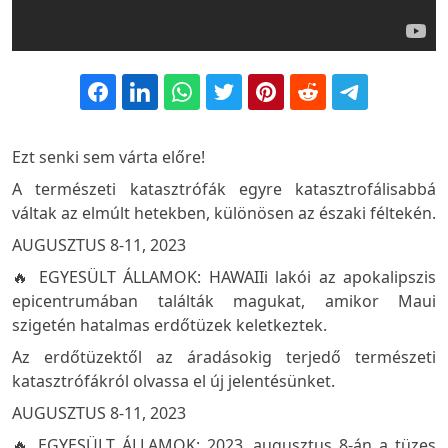
Ezt senki sem várta előre!
A természeti katasztrófák egyre katasztrofálisabbá
váltak az elmúlt hetekben, különösen az északi féltekén.
AUGUSZTUS 8-11, 2023
🔥 EGYESÜLT ÁLLAMOK: HAWAIIi lakói az apokalipszis
epicentrumában találták magukat, amikor Maui
szigetén hatalmas erdőtüzek keletkeztek.
Az erdőtüzektől az áradásokig terjedő természeti
katasztrófákról olvassa el új jelentésünket.
AUGUSZTUS 8-11, 2023
🔥 EGYESÜLT ÁLLAMOK: 2023. augusztus 8-án a tüzes