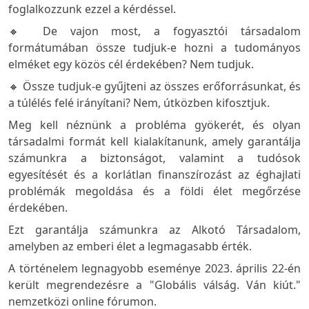
foglalkozzunk ezzel a kérdéssel.
🔸 De vajon most, a fogyasztói társadalom
formátumában össze tudjuk-e hozni a tudományos
elméket egy közös cél érdekében? Nem tudjuk.
🔸 Össze tudjuk-e gyűjteni az összes erőforrásunkat, és
a túlélés felé irányítani? Nem, útközben kifosztjuk.
Meg kell néznünk a probléma gyökerét, és olyan
társadalmi formát kell kialakítanunk, amely garantálja
számunkra a biztonságot, valamint a tudósok
egyesítését és a korlátlan finanszírozást az éghajlati
problémák megoldása és a földi élet megőrzése
érdekében.
Ezt garantálja számunkra az Alkotó Társadalom,
amelyben az emberi élet a legmagasabb érték.
A történelem legnagyobb eseménye 2023. április 22-én
került megrendezésre a "Globális válság. Ván kiút."
nemzetközi online fórumon.