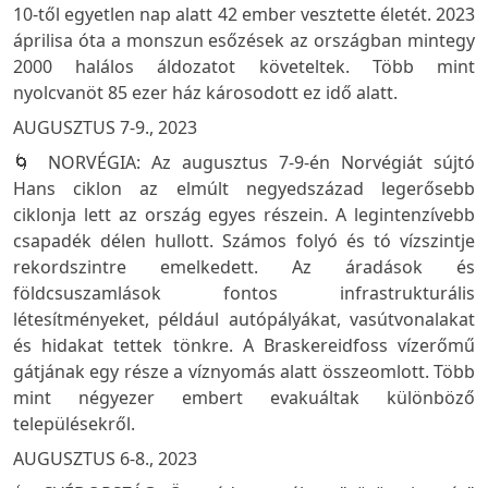
10-től egyetlen nap alatt 42 ember vesztette életét. 2023
áprilisa óta a monszun esőzések az országban mintegy
2000 halálos áldozatot követeltek. Több mint
nyolcvanöt 85 ezer ház károsodott ez idő alatt.
AUGUSZTUS 7-9., 2023
🌀 NORVÉGIA: Az augusztus 7-9-én Norvégiát sújtó
Hans ciklon az elmúlt negyedszázad legerősebb
ciklonja lett az ország egyes részein. A legintenzívebb
csapadék délen hullott. Számos folyó és tó vízszintje
rekordszintre emelkedett. Az áradások és
földcsuszamlások fontos infrastrukturális
létesítményeket, például autópályákat, vasútvonalakat
és hidakat tettek tönkre. A Braskereidfoss vízerőmű
gátjának egy része a víznyomás alatt összeomlott. Több
mint négyezer embert evakuáltak különböző
településekről.
AUGUSZTUS 6-8., 2023