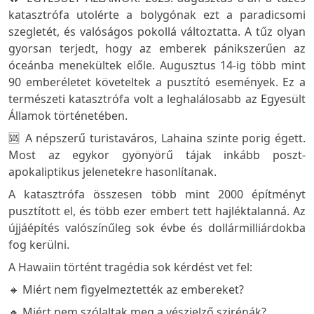
katasztrófa utolérte a bolygónak ezt a paradicsomi
szegletét, és valóságos pokollá változtatta. A tűz olyan
gyorsan terjedt, hogy az emberek pánikszerűen az
óceánba menekültek előle. Augusztus 14-ig több mint
90 emberéletet követeltek a pusztító események. Ez a
természeti katasztrófa volt a leghalálosabb az Egyesült
Államok történetében.
🆘 A népszerű turistaváros, Lahaina szinte porig égett.
Most az egykor gyönyörű tájak inkább poszt-
apokaliptikus jelenetekre hasonlítanak.
A katasztrófa összesen több mint 2000 építményt
pusztított el, és több ezer embert tett hajléktalanná. Az
újjáépítés valószínűleg sok évbe és dollármilliárdokba
fog kerülni.
A Hawaiin történt tragédia sok kérdést vet fel:
🔸 Miért nem figyelmeztették az embereket?
🔸 Miért nem szólaltak meg a vészjelző szirénák?