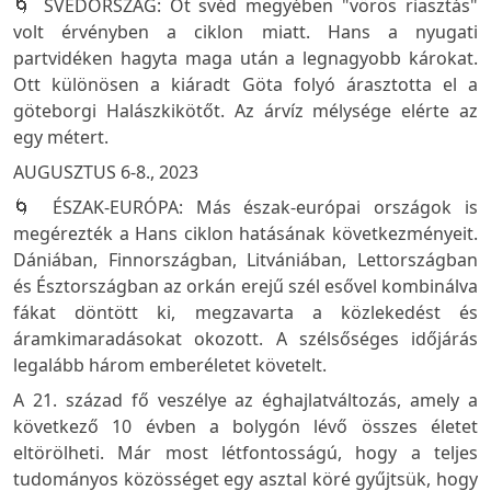
🌀 SVÉDORSZÁG: Öt svéd megyében "vörös riasztás"
volt érvényben a ciklon miatt. Hans a nyugati
partvidéken hagyta maga után a legnagyobb károkat.
Ott különösen a kiáradt Göta folyó árasztotta el a
göteborgi Halászkikötőt. Az árvíz mélysége elérte az
egy métert.
AUGUSZTUS 6-8., 2023
🌀 ÉSZAK-EURÓPA: Más észak-európai országok is
megérezték a Hans ciklon hatásának következményeit.
Dániában, Finnországban, Litvániában, Lettországban
és Észtországban az orkán erejű szél esővel kombinálva
fákat döntött ki, megzavarta a közlekedést és
áramkimaradásokat okozott. A szélsőséges időjárás
legalább három emberéletet követelt.
A 21. század fő veszélye az éghajlatváltozás, amely a
következő 10 évben a bolygón lévő összes életet
eltörölheti. Már most létfontosságú, hogy a teljes
tudományos közösséget egy asztal köré gyűjtsük, hogy