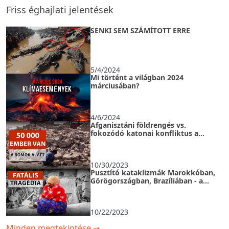
Friss éghajlati jelentések
SENKI SEM SZÁMÍTOTT ERRE
5/4/2024
Mi történt a világban 2024
márciusában?
4/6/2024
Afganisztáni földrengés vs.
fokozódó katonai konfliktus a
Közel-Keleten
10/30/2023
Pusztító kataklizmák Marokkóban,
Görögországban, Brazíliában - a
klíma erősödik
10/22/2023
Minden megtekintése
→