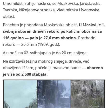
U nemilosti stihije našle su se Moskovska, Jaroslavska,
Tverska, Nižnjenovgorodska, Vladimirska i Ivanovska
oblast.
Posebno je pogođena Moskovska oblast.
U Moskvi je 1.
svibnja oboren dnevni rekord po količini oborina za
116 godina — palo je 27,6 mm oborina.
Prethodni
rekord — 20,6 mm (1909. god.).
A u noći na 02. svibnjapalo je do 20 cm snijega.
Ne izdržavši težinu mokrog snijega, drveće, već
obavijeno lišćem, počelo je masovno padat —
oboreno
je više od 2 500 stabala.