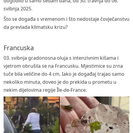
dogodilo u samo sedam dana, od 30. travnja do 06.
svibnja 2025.
Što se događa s vremenom i što nedostaje čovječanstvu
da prevlada klimatsku krizu?
Francuska
03. svibnja gradonosna oluja s intenzivnim kišama i
vjetrom obrušila se na Francusku. Mjestimice su zrna
tuče bila veličine do 4 cm. Iako je događaj trajao samo
nekoliko minuta, doveo je do prekida u prometu u
nekim dijelovima regije Île-de-France.