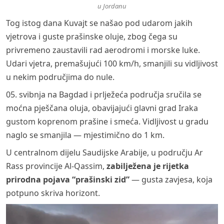
u Jordanu
Tog istog dana Kuvajt se našao pod udarom jakih
vjetrova i guste prašinske oluje, zbog čega su
privremeno zaustavili rad aerodromi i morske luke.
Udari vjetra, premašujući 100 km/h, smanjili su vidljivost
u nekim područjima do nule.
05. svibnja na Bagdad i prlježeća područja sručila se
moćna pješčana oluja, obavijajući glavni grad Iraka
gustom koprenom prašine i smeća. Vidljivost u gradu
naglo se smanjila — mjestimično do 1 km.
U centralnom dijelu Saudijske Arabije, u području Ar
Rass provincije Al-Qassim,
zabilježena je rijetka
prirodna pojava “prašinski zid”
— gusta zavjesa, koja
potpuno skriva horizont.