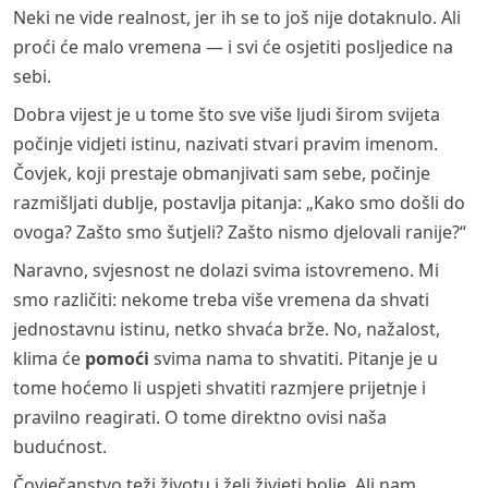
Neki ne vide realnost, jer ih se to još nije dotaknulo. Ali
proći će malo vremena — i svi će osjetiti posljedice na
sebi.
Dobra vijest je u tome što sve više ljudi širom svijeta
počinje vidjeti istinu, nazivati stvari pravim imenom.
Čovjek, koji prestaje obmanjivati sam sebe, počinje
razmišljati dublje, postavlja pitanja: „Kako smo došli do
ovoga? Zašto smo šutjeli? Zašto nismo djelovali ranije?“
Naravno, svjesnost ne dolazi svima istovremeno. Mi
smo različiti: nekome treba više vremena da shvati
jednostavnu istinu, netko shvaća brže. No, nažalost,
klima će
pomoći
svima nama to shvatiti. Pitanje je u
tome hoćemo li uspjeti shvatiti razmjere prijetnje i
pravilno reagirati. O tome direktno ovisi naša
budućnost.
Čovječanstvo teži životu i želi živjeti bolje. Ali nam