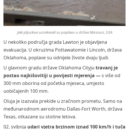
Jaki pljuskovi uzrokovali su poplavu u državi Missouri, USA
U nekoliko područja grada Lawton je objavljena
evakuacija. U okruzima Pottawatomie i Lincoln, država
Oklahoma, poplave su odnijele živote dvaju ljudi.
U glavnom gradu države Oklahoma Cityju
travanj je
postao najkišovitiji u povijesti mjerenja —
s više od
300 mm oborina od početka mjeseca, umjesto
uobičajenih 100 mm.
Oluja je izazvala prekide u zračnom prometu. Samo na
međunarodnom aerodromu Dallas-Fort Worth, država
Texas, otkazane su stotine letova.
02. svibnja
udari vjetra brzinom iznad 100 km/h i tuča