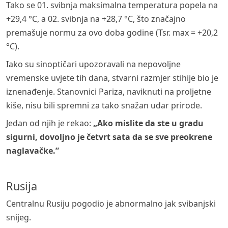
Tako se 01. svibnja maksimalna temperatura popela na
+29,4 °C, a 02. svibnja na +28,7 °C, što značajno
premašuje normu za ovo doba godine (Tsr. max = +20,2
°C).
Iako su sinoptičari upozoravali na nepovoljne
vremenske uvjete tih dana, stvarni razmjer stihije bio je
iznenađenje. Stanovnici Pariza, naviknuti na proljetne
kiše, nisu bili spremni za tako snažan udar prirode.
Jedan od njih je rekao:
„Ako mislite da ste u gradu
sigurni, dovoljno je četvrt sata da se sve preokrene
naglavačke.”
Rusija
Centralnu Rusiju pogodio je abnormalno jak svibanjski
snijeg.