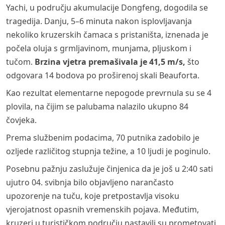
Yachi, u području akumulacije Dongfeng, dogodila se
tragedija. Danju, 5–6 minuta nakon isplovljavanja
nekoliko kruzerskih čamaca s pristaništa, iznenada je
počela oluja s grmljavinom, munjama, pljuskom i
tučom.
Brzina vjetra premašivala je 41,5 m/s,
što
odgovara 14 bodova po proširenoj skali Beauforta.
Kao rezultat elementarne nepogode prevrnula su se 4
plovila, na čijim se palubama nalazilo ukupno 84
čovjeka.
Prema službenim podacima, 70 putnika zadobilo je
ozljede različitog stupnja težine, a 10 ljudi je poginulo.
Posebnu pažnju zaslužuje činjenica da je još u 2:40 sati
ujutro 04. svibnja bilo objavljeno narančasto
upozorenje na tuču, koje pretpostavlja visoku
vjerojatnost opasnih vremenskih pojava. Međutim,
kruzeri u turističkom području nastavili su prometovati