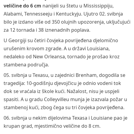
veličine do 6 cm
nanijeli su štetu u Mississippiju,
Alabami, Tennesseeju i Kentuckyju. Ujutro 02. svibnja
bilo je izdano više od 350 olujnih upozorenja, uključujući
za 12 tornada i 38 iznenadnih poplava.
U Georgiji su četiri čovjeka povrijeđena djelomično
urušenim krovom zgrade. A u državi Louisiana,
nedaleko od New Orleansa, tornado je prošao kroz
stambena područja.
05. svibnja u Texasu, u zajednici Brenham, dogodila se
tragedija: 10-godišnju djevojčicu je odnio vodeni tok
dok se vraćala iz škole kući. Nažalost, nisu je uspjeli
spasiti. A u gradu Colleyvilleu munja je izazvala požar u
stambenoj kući, zbog čega su tri čovjeka povrijeđena.
06. svibnja u nekim dijelovima Texasa i Louisiane pao je
krupan grad, mjestimično veličine do 8 cm.