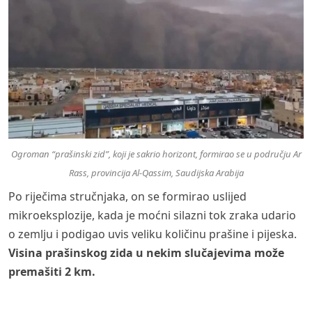
Ogroman “prašinski zid”, koji je sakrio horizont, formirao se u području Ar
Rass, provincija Al-Qassim, Saudijska Arabija
Po riječima stručnjaka, on se formirao uslijed
mikroeksplozije, kada je moćni silazni tok zraka udario
o zemlju i podigao uvis veliku količinu prašine i pijeska.
Visina prašinskog zida u nekim slučajevima može
premašiti 2 km.