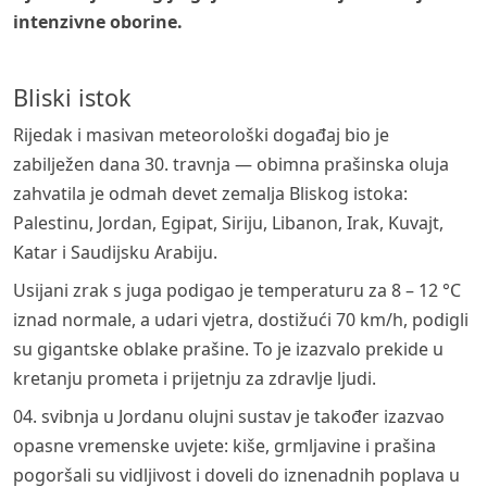
intenzivne oborine.
Bliski istok
Rijedak i masivan meteorološki događaj bio je
zabilježen dana 30. travnja — obimna prašinska oluja
zahvatila je odmah devet zemalja Bliskog istoka:
Palestinu, Jordan, Egipat, Siriju, Libanon, Irak, Kuvajt,
Katar i Saudijsku Arabiju.
Usijani zrak s juga podigao je temperaturu za 8 – 12 °C
iznad normale, a udari vjetra, dostižući 70 km/h, podigli
su gigantske oblake prašine. To je izazvalo prekide u
kretanju prometa i prijetnju za zdravlje ljudi.
04. svibnja u Jordanu olujni sustav je također izazvao
opasne vremenske uvjete: kiše, grmljavine i prašina
pogoršali su vidljivost i doveli do iznenadnih poplava u