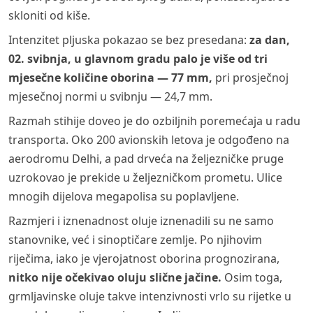
skloniti od kiše.
Intenzitet pljuska pokazao se bez presedana:
za dan,
02. svibnja, u glavnom gradu palo je više od tri
mjesečne količine oborina — 77 mm,
pri prosječnoj
mjesečnoj normi u svibnju — 24,7 mm.
Razmah stihije doveo je do ozbiljnih poremećaja u radu
transporta. Oko 200 avionskih letova je odgođeno na
aerodromu Delhi, a pad drveća na željezničke pruge
uzrokovao je prekide u željezničkom prometu. Ulice
mnogih dijelova megapolisa su poplavljene.
Razmjeri i iznenadnost oluje iznenadili su ne samo
stanovnike, već i sinoptičare zemlje. Po njihovim
riječima, iako je vjerojatnost oborina prognozirana,
nitko nije očekivao oluju slične jačine.
Osim toga,
grmljavinske oluje takve intenzivnosti vrlo su rijetke u