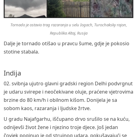
Tornado je ostavio trag razaranja u selu Iogach, Turochaksky rajon,
Republika Altaj, Rusija
Dalje je tornado otišao u pravcu šume, gdje je pokosio
stotine stabala.
Indija
02. svibnja ujutro glavni gradski region Delhi podvrgnut
je udaru svirepe i neočekivane oluje, praćene vjetrovima
brzine do 80 km/h i obilnom kišom. Donijela je sa
sobom kaos, razaranja i ljudske žrtve.
U gradu Najafgarhu, iščupano drvo srušilo se na kuću,
odnijevši život žene i njezino troje djece. Još jedan
čovjek poginuo je od strujnog udara, pokušavajući se