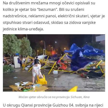
Na društvenim mrežama mnogi očevici opisivali su
koliko je vjetar bio “bezuman”. Bili su srušeni
nadstrešnice, reklamni panoi, električni skuteri, vjetar je
otpuhivao stvari odasvud, skidao sa zidova vanjske
jedinice klima-uređaja.
Moćan vjetar obručio se na provinciju Sichuan, Kina
U okrugu Qianxi provincije Guizhou 04. svibnja na rijeci