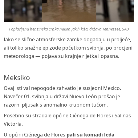
Poplavljena benzinska crpka nakon jakih kiša, država Tennessee, SAD
Iako se slične atmosferske zamke događaju u proljeće,
ali toliko snažne epizode početkom svibnja, po procjeni
meteorologa — pojava su krajnje rijetka i opasna.
Meksiko
Ovaj isti val nepogode zahvatio je susjedni Mexico.
Navečer 01. svibnja u državi Nuevo León prošao je
razorni pljusak s anomalno krupnom tučom.
Posebno su stradale općine Ciénega de Flores i Salinas
Victoria.
U općini Ciénega de Flores
pali su komadi leda