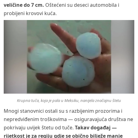
veličine do 7 cm.
Oštećeni su deseci automobila i
probijeni krovovi kuća.
Krupna tuča, koja je pala u Meksiku, nanijela značajnu štetu
Mnogi stanovnici ostali su s razbijenim prozorima i
nepredviđenim troškovima — osiguravajuća društva ne
pokrivaju uvijek štetu od tuče.
Takav događaj —
rijetkost je za regiju gdje se obično bilježe manje