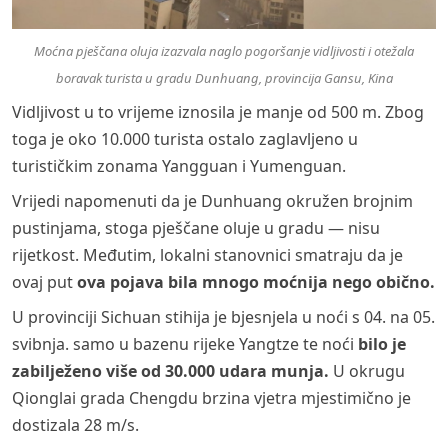
Moćna pješčana oluja izazvala naglo pogoršanje vidljivosti i otežala
boravak turista u gradu Dunhuang, provincija Gansu, Kina
Vidljivost u to vrijeme iznosila je manje od 500 m. Zbog
toga je oko 10.000 turista ostalo zaglavljeno u
turističkim zonama Yangguan i Yumenguan.
Vrijedi napomenuti da je Dunhuang okružen brojnim
pustinjama, stoga pješčane oluje u gradu — nisu
rijetkost. Međutim, lokalni stanovnici smatraju da je
ovaj put
ova pojava bila mnogo moćnija nego obično.
U provinciji Sichuan stihija je bjesnjela u noći s 04. na 05.
svibnja. samo u bazenu rijeke Yangtze te noći
bilo je
zabilježeno više od 30.000 udara munja.
U okrugu
Qionglai grada Chengdu brzina vjetra mjestimično je
dostizala 28 m/s.