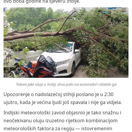
ovo doba godine na sjeveru Indije.
Tokom jake oluje u Indiji, drvo palo na automobil i oštetilo ga
Upozorenje o nadolazećoj stihiji poslano je u 2:30
ujutro, kada je većina ljudi još spavala i nije ga vidjela.
Indijski meteorološki zavod objasnio je tako snažnu i
neočekivanu oluju izuzetno rijetkom kombinacijom
meteoroloških faktora za regiju — istovremenim