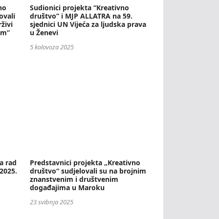
no
Sudionici projekta “Kreativno
ovali
društvo” i MJP ALLATRA na 59.
živi
sjednici UN Vijeća za ljudska prava
em”
u Ženevi
5 kolovoza 2025
a rad
Predstavnici projekta „Kreativno
 2025.
društvo“ sudjelovali su na brojnim
znanstvenim i društvenim
događajima u Maroku
23 svibnja 2025