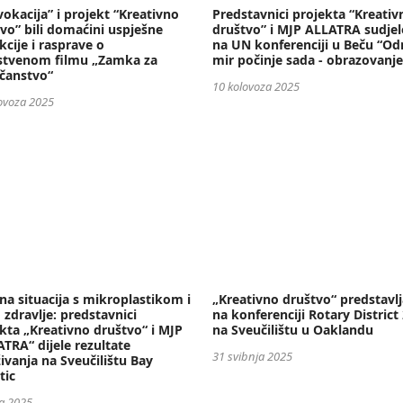
okacija” i projekt “Kreativno
Predstavnici projekta “Kreativ
vo” bili domaćini uspješne
društvo” i MJP ALLATRA sudjel
kcije i rasprave o
na UN konferenciji u Beču “Odr
stvenom filmu „Zamka za
mir počinje sada - obrazovanj
čanstvo“
10 kolovoza 2025
ovoza 2025
čna situacija s mikroplastikom i
„Kreativno društvo“ predstavlj
 zdravlje: predstavnici
na konferenciji Rotary District
kta „Kreativno društvo“ i MJP
na Sveučilištu u Oaklandu
TRA“ dijele rezultate
31 svibnja 2025
živanja na Sveučilištu Bay
tic
ja 2025