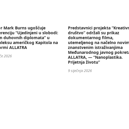
or Mark Burns ugošćuje
Predstavnici projekta “Kreativ
renciju “Ujedinjeni u slobodi:
društvo” održali su prikaz
n duhovnih diplomata” u
dokumentarnog filma,
leksu američkog Kapitola na
utemeljenog na načelno novi
formi ALLATRA
znanstvenim istraživanjima
Međunarodnog javnog pokret
ače 2026
ALLATRA, — “Nanoplastika.
Prijetnja životu”
9 siječnja 2026