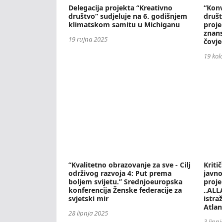
Delegacija projekta “Kreativno
“Konv
društvo” sudjeluje na 6. godišnjem
društ
klimatskom samitu u Michiganu
proje
znan
19 rujna 2025
čovje
19 kol
“Kvalitetno obrazovanje za sve - Cilj
Kriti
održivog razvoja 4: Put prema
javno
boljem svijetu.” Srednjoeuropska
proje
konferencija Ženske federacije za
„ALLA
svjetski mir
istra
Atlan
28 lipnja 2025
3 lipn