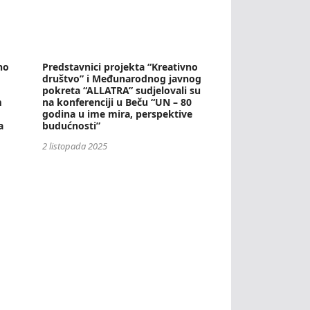
no
Predstavnici projekta “Kreativno
društvo” i Međunarodnog javnog
pokreta “ALLATRA” sudjelovali su
m
na konferenciji u Beču “UN – 80
godina u ime mira, perspektive
a
budućnosti”
2 listopada 2025