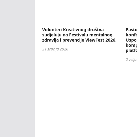
Volonteri Kreativnog društva
Past
sudjeluju na Festivalu mentalnog
konfe
zdravlja i prevencije ViewFest 2026.
Uspo
komp
31 srpnja 2026
plat
2 velj