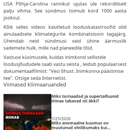
USA Põhja-Carolina rannikut ujutas üle rekordiliselt
palju vihma. See sündmus toimub kord 1000 aasta
jooksul.
Kõik selles videos käsitletud looduskatastroofid olid
ainulaadsete kliimategurite kombinatsiooni tagajärg.
Ühendab neid sündmusi vaid ühine äärmuslik
sademete hulk, mille nad planeedile tõid.
Vastuse küsimusele, kuidas inimkond sellistele
loodusjõududele saab vastu seista , leidub populaarsest
dokumentaalfilmist: "Vesi õhust. Inimkonna päästmise
tee". Otsige seda Internetist.
Viimased kliimaaruanded
Miks tornaadod ja supertaifuunid
Hiinas tabavad nii äkki?
7/25/2026
Miks anomaalne kuumus on
muutunud ohtlikumaks kui