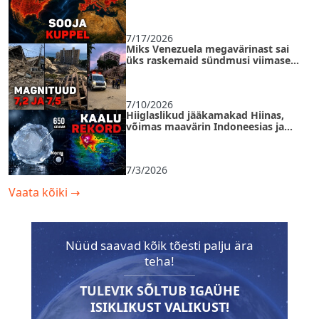
orkaanid ja kuidas "soojussaarel"
ellu jääda
7/17/2026
Miks Venezuela megavärinast sai
üks raskemaid sündmusi viimase
125 aasta jooksul?
7/10/2026
Hiiglaslikud jääkamakad Hiinas,
võimas maavärin Indoneesias ja
troopiline torm USA-s
7/3/2026
Vaata kõiki
→
Nüüd saavad kõik tõesti palju ära
teha!
TULEVIK SÕLTUB IGAÜHE
ISIKLIKUST VALIKUST!