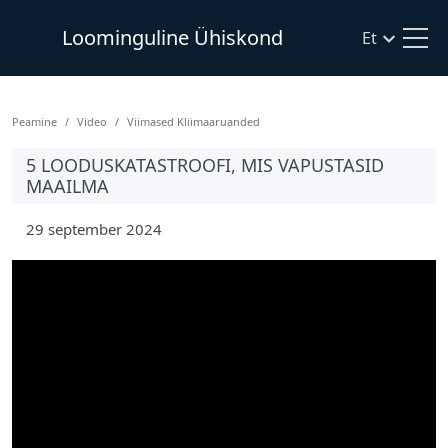
Loominguline Ühiskond
Et
Рeamine
Video
Viimased Kliimaaruanded
5 LOODUSKATASTROOFI, MIS VAPUSTASID
MAAILMA
29 september 2024