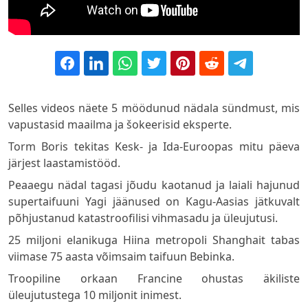
Selles videos näete 5 möödunud nädala sündmust, mis
vapustasid maailma ja šokeerisid eksperte.
Torm Boris tekitas Kesk- ja Ida-Euroopas mitu päeva
järjest laastamistööd.
Peaaegu nädal tagasi jõudu kaotanud ja laiali hajunud
supertaifuuni Yagi jäänused on Kagu-Aasias jätkuvalt
põhjustanud katastroofilisi vihmasadu ja üleujutusi.
25 miljoni elanikuga Hiina metropoli Shanghait tabas
viimase 75 aasta võimsaim taifuun Bebinka.
Troopiline orkaan Francine ohustas äkiliste
üleujutustega 10 miljonit inimest.