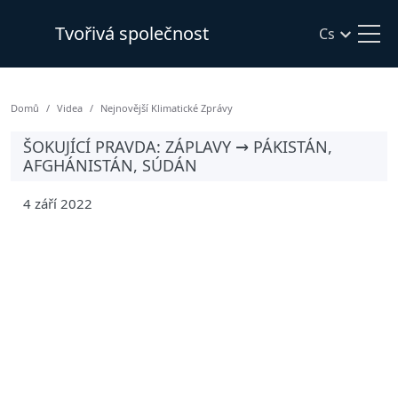
Tvořivá společnost
Cs
Domů
Videa
Nejnovější Klimatické Zprávy
ŠOKUJÍCÍ PRAVDA: ZÁPLAVY → PÁKISTÁN,
AFGHÁNISTÁN, SÚDÁN
4 září 2022