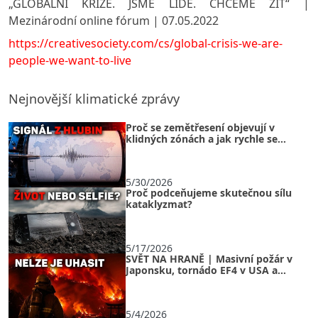
„GLOBÁLNÍ KRIZE. JSME LIDÉ. CHCEME ŽÍT“ |
Mezinárodní online fórum | 07.05.2022
https://creativesociety.com/cs/global-crisis-we-are-
people-we-want-to-live
Nejnovější klimatické zprávy
Proč se zemětřesení objevují v
klidných zónách a jak rychle se
naše planeta přeskupuje?
5/30/2026
Proč podceňujeme skutečnou sílu
kataklyzmat?
5/17/2026
SVĚT NA HRANĚ | Masivní požár v
Japonsku, tornádo EF4 v USA a
ledová bouře v Rusku
5/4/2026