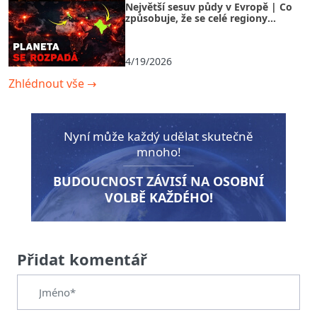
Největší sesuv půdy v Evropě | Co
způsobuje, že se celé regiony
doslova rozpadají před očima?
4/19/2026
Zhlédnout vše
→
Nyní může každý udělat skutečně
mnoho!
BUDOUCNOST ZÁVISÍ NA OSOBNÍ
VOLBĚ KAŽDÉHO!
Přidat komentář