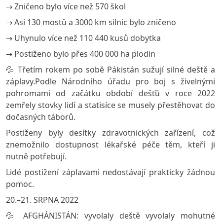
→ Zničeno bylo více než 570 škol
→ Asi 130 mostů a 3000 km silnic bylo zničeno
→ Uhynulo více než 110 440 kusů dobytka
→ Postiženo bylo přes 400 000 ha plodin
💦 Třetím rokem po sobě Pákistán sužují silné deště a
záplavy.Podle Národního úřadu pro boj s živelnými
pohromami od začátku období dešťů v roce 2022
zemřely stovky lidí a statisíce se musely přestěhovat do
dočasných táborů.
Postiženy byly desítky zdravotnických zařízení, což
znemožnilo dostupnost lékařské péče těm, kteří ji
nutně potřebují.
Lidé postižení záplavami nedostávají prakticky žádnou
pomoc.
20.–21. SRPNA 2022
💦 AFGHÁNISTÁN: vyvolaly deště vyvolaly mohutné