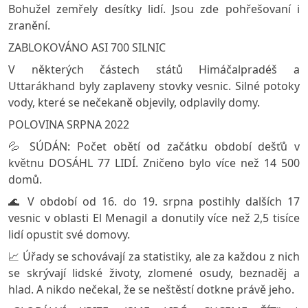
Bohužel zemřely desítky lidí. Jsou zde pohřešovaní i
zranění.
ZABLOKOVÁNO ASI 700 SILNIC
V některých částech států Himáčalpradéš a
Uttarákhand byly zaplaveny stovky vesnic. Silné potoky
vody, které se nečekaně objevily, odplavily domy.
POLOVINA SRPNA 2022
💦 SÚDÁN: Počet obětí od začátku období dešťů v
květnu DOSÁHL 77 LIDÍ. Zničeno bylo více než 14 500
domů.
🌊 V období od 16. do 19. srpna postihly dalších 17
vesnic v oblasti El Menagil a donutily více než 2,5 tisíce
lidí opustit své domovy.
📈 Úřady se schovávají za statistiky, ale za každou z nich
se skrývají lidské životy, zlomené osudy, beznaděj a
hlad. A nikdo nečekal, že se neštěstí dotkne právě jeho.