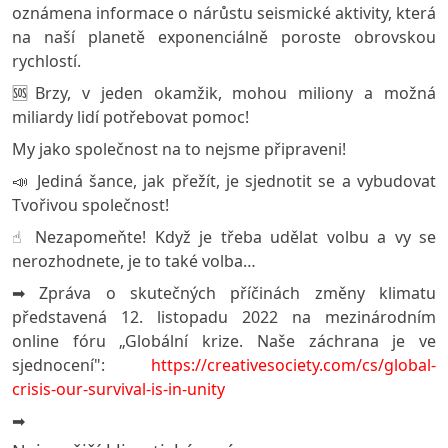
oznámena informace o nárůstu seismické aktivity, která
na naší planetě exponenciálně poroste obrovskou
rychlostí.
🆘Brzy, v jeden okamžik, mohou miliony a možná
miliardy lidí potřebovat pomoc!
My jako společnost na to nejsme připraveni!
📣 Jediná šance, jak přežít, je sjednotit se a vybudovat
Tvořivou společnost!
☝️ Nezapomeňte! Když je třeba udělat volbu a vy se
nerozhodnete, je to také volba…
➡️ Zpráva o skutečných příčinách změny klimatu
představená 12. listopadu 2022 na mezinárodním
online fóru „Globální krize. Naše záchrana je ve
sjednocení":
https://creativesociety.com/cs/global-
crisis-our-survival-is-in-unity
➡️