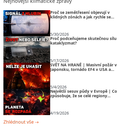
Nejnovější klimatické zprávy
Proč se zemětřesení objevují v
klidných zónách a jak rychle se
naše planeta přeskupuje?
5/30/2026
Proč podceňujeme skutečnou sílu
kataklyzmat?
5/17/2026
SVĚT NA HRANĚ | Masivní požár v
Japonsku, tornádo EF4 v USA a
ledová bouře v Rusku
5/4/2026
Největší sesuv půdy v Evropě | Co
způsobuje, že se celé regiony
doslova rozpadají před očima?
4/19/2026
Zhlédnout vše
→