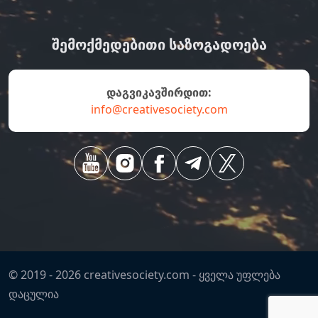
ᲨᲔᲛᲝᲥᲛᲔᲓᲔᲑᲘᲗᲘ ᲡᲐᲖᲝᲒᲐᲓᲝᲔᲑᲐ
დაგვიკავშირდით:
info@creativesociety.com
© 2019 -
2026
creativesociety.com -
ყველა უფლება
დაცულია