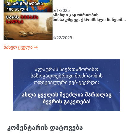
5/1/2025
ამინდი კაცობრიობის
წინააღმდეგ: ქარიშხალი ჩინეთში,
სიცხე ციმბირში, ყინვა თურქეთში
4/22/2025
ნახეთ ყველა
→
ალატრას საერთაშორისო
საზოგადოებრივი მოძრაობის
ოფიციალური ვებ-გვერდი:
ᲐᲮᲚᲐ ᲧᲕᲔᲚᲐᲡ ᲨᲔᲣᲫᲚᲘᲐ ᲛᲐᲠᲗᲚᲐᲪ
ᲑᲔᲕᲠᲘᲡ ᲒᲐᲙᲔᲗᲔᲑᲐ!
კომენტარის დატოვება