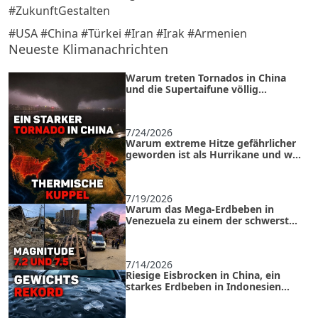
#ZukunftGestalten
#USA #China #Türkei #Iran #Irak #Armenien
Neueste Klimanachrichten
Warum treten Tornados in China
und die Supertaifune völlig
unerwartet auf?
7/24/2026
Warum extreme Hitze gefährlicher
geworden ist als Hurrikane und wie
man in einer Wärmeinsel überlebt
7/19/2026
Warum das Mega-Erdbeben in
Venezuela zu einem der schwersten
Ereignisse der letzten 125 Jahre
wurde
7/14/2026
Riesige Eisbrocken in China, ein
starkes Erdbeben in Indonesien
und ein tropischer Sturm in den
USA