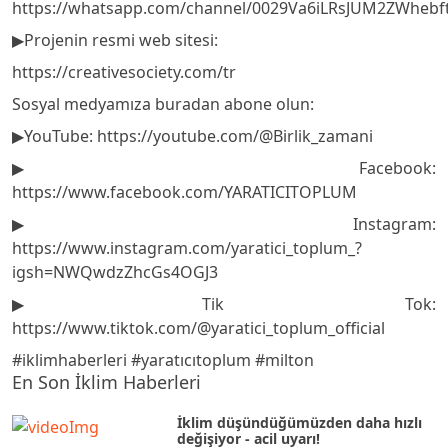
https://whatsapp.com/channel/0029Va6iLRsJUM2ZWhebf
▶️Projenin resmi web sitesi:
https://creativesociety.com/tr
Sosyal medyamıza buradan abone olun:
▶️YouTube: https://youtube.com/@Birlik_zamani
▶️Facebook:
https://www.facebook.com/YARATICITOPLUM
▶️Instagram:
https://www.instagram.com/yaratici_toplum_?
igsh=NWQwdzZhcGs4OGJ3
▶️Tik Tok:
https://www.tiktok.com/@yaratici_toplum_official
#iklimhaberleri #yaratıcıtoplum #milton
En Son İklim Haberleri
İklim düşündüğümüzden daha hızlı
değişiyor - acil uyarı!