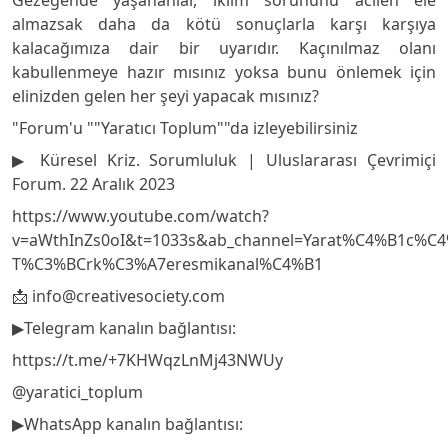
almazsak daha da kötü sonuçlarla karşı karşıya
kalacağımıza dair bir uyarıdır. Kaçınılmaz olanı
kabullenmeye hazır mısınız yoksa bunu önlemek için
elinizden gelen her şeyi yapacak mısınız?
"Forum'u ""Yaratıcı Toplum""da izleyebilirsiniz
▶️ Küresel Kriz. Sorumluluk | Uluslararası Çevrimiçi
Forum. 22 Aralık 2023
https://www.youtube.com/watch?
v=aWthInZs0oI&t=1033s&ab_channel=Yarat%C4%B1c%C
T%C3%BCrk%C3%A7eresmikanal%C4%B1
📩
info@creativesociety.com
▶️Telegram kanalın bağlantısı:
https://t.me/+7KHWqzLnMj43NWUy
@yaratici_toplum
▶️WhatsApp kanalın bağlantısı: