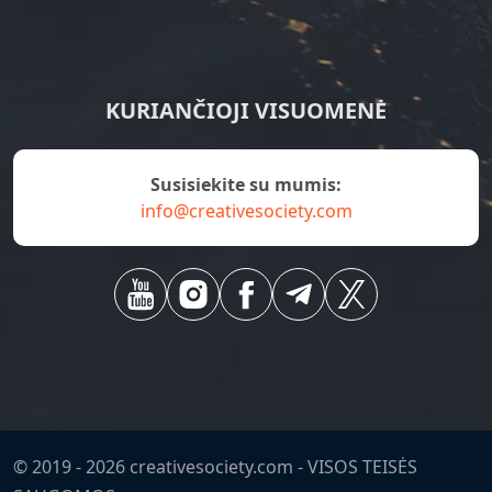
KURIANČIOJI VISUOMENĖ
susisiekite su mumis:
info@creativesociety.com
© 2019 -
2026
creativesociety.com -
VISOS TEISĖS