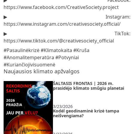
https://www.facebook.com/CreativeSociety.project
▶️ Instagram:
https://www.instagram.com/creativesociety.official/
▶️ TikTok:
https://www.tiktok.com/@creativesociety_official
#Pasaulinėkrizė #Klimatokaita #Kruša
#Anomalitemperatūra #Potvyniai
#Kuriančiojivisuomenė
Naujausios klimato apžvalgos
ŠALTASIS FRONTAS | 2026 m.
prasidėjo klimato smūgiu planetai
3/23/2026
Kodėl geodinaminė krizė tampa
neišvengiama?