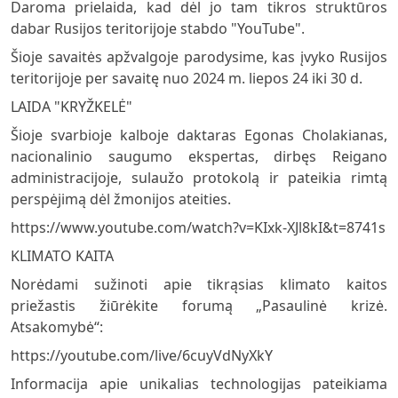
Daroma prielaida, kad dėl jo tam tikros struktūros
dabar Rusijos teritorijoje stabdo "YouTube".
Šioje savaitės apžvalgoje parodysime, kas įvyko Rusijos
teritorijoje per savaitę nuo 2024 m. liepos 24 iki 30 d.
LAIDA "KRYŽKELĖ"
Šioje svarbioje kalboje daktaras Egonas Cholakianas,
nacionalinio saugumo ekspertas, dirbęs Reigano
administracijoje, sulaužo protokolą ir pateikia rimtą
perspėjimą dėl žmonijos ateities.
https://www.youtube.com/watch?v=KIxk-XJl8kI&t=8741s
KLIMATO KAITA
Norėdami sužinoti apie tikrąsias klimato kaitos
priežastis žiūrėkite forumą „Pasaulinė krizė.
Atsakomybė“:
https://youtube.com/live/6cuyVdNyXkY
Informacija apie unikalias technologijas pateikiama