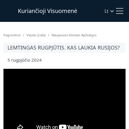
Kuriančioji Visuomenė
Lt
Pagrindinis
Vaizdo Įrašai
Naujausios Klimato Apžvalgos
LEMTINGAS RUGPJŪTIS. KAS LAUKIA RUSIJOS?
5 rugpjūčio 2024