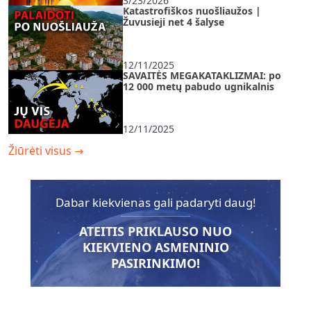
3/23/2026
Katastrofiškos nuošliaužos |
Žuvusieji net 4 šalyse
12/11/2025
SAVAITĖS MEGAKATAKLIZMAI: po
12 000 metų pabudo ugnikalnis
12/11/2025
Žiūrėti visus
→
Dabar kiekvienas gali padaryti daug!
ATEITIS PRIKLAUSO NUO
KIEKVIENO ASMENINIO
PASIRINKIMO!