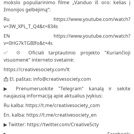
mokslo populiarinimo filme „Vanduo iš oro: kelias į
žmonijos gelbėjimą“:
Ru https://www.youtube.com/watch?
v=3W_XPL_T_Q4&t=834s
EN https://www.youtube.com/watch?
v=0HG7kTGBIfo&t=4s
✅ 💠 Oficiali tarptautinio projekto "Kuriančioji
visuomenė" interneto svetainė:
https://creativesociety.com/lt
📩 El. paštas:
info@creativesociety.com
▶️ Prenumeruokite "Telegram" kanalą ir sekite
naujausią informaciją apie aktualius įvykius:
Ru kalba: https://t.me/creativesociety_com
En. kalba: https://t.me/creativesociety_en
▶️ Twitter: https://twitter.com/CreativeScty
▶️ Facebook: