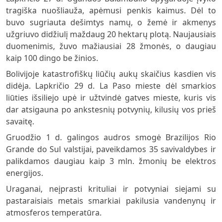
tragiška nuošliauža, apėmusi penkis kaimus. Dėl to
buvo sugriauta dešimtys namų, o žemė ir akmenys
užgriuvo didžiulį maždaug 20 hektarų plotą. Naujausiais
duomenimis, žuvo mažiausiai 28 žmonės, o daugiau
kaip 100 dingo be žinios.
Bolivijoje katastrofiškų liūčių aukų skaičius kasdien vis
didėja. Lapkričio 29 d. La Paso mieste dėl smarkios
liūties išsiliejo upė ir užtvindė gatves mieste, kuris vis
dar atsigauna po ankstesnių potvynių, kilusių vos prieš
savaitę.
Gruodžio 1 d. galingos audros smogė Brazilijos Rio
Grande do Sul valstijai, paveikdamos 35 savivaldybes ir
palikdamos daugiau kaip 3 mln. žmonių be elektros
energijos.
Uraganai, neįprasti krituliai ir potvyniai siejami su
pastaraisiais metais smarkiai pakilusia vandenynų ir
atmosferos temperatūra.