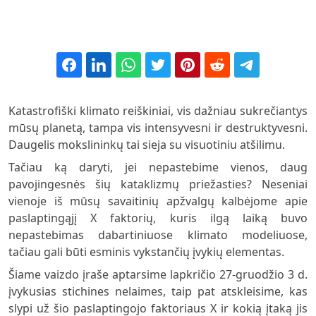
Katastrofiški klimato reiškiniai, vis dažniau sukrečiantys
mūsų planetą, tampa vis intensyvesni ir destruktyvesni.
Daugelis mokslininkų tai sieja su visuotiniu atšilimu.
Tačiau ką daryti, jei nepastebime vienos, daug
pavojingesnės šių kataklizmų priežasties? Neseniai
vienoje iš mūsų savaitinių apžvalgų kalbėjome apie
paslaptingąjį X faktorių, kuris ilgą laiką buvo
nepastebimas dabartiniuose klimato modeliuose,
tačiau gali būti esminis vykstančių įvykių elementas.
Šiame vaizdo įraše aptarsime lapkričio 27-gruodžio 3 d.
įvykusias stichines nelaimes, taip pat atskleisime, kas
slypi už šio paslaptingojo faktoriaus X ir kokią įtaką jis