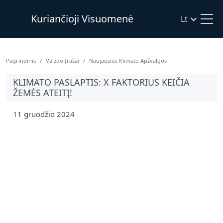
Kuriančioji Visuomenė
Lt
Pagrindinis
Vaizdo Įrašai
Naujausios Klimato Apžvalgos
KLIMATO PASLAPTIS: X FAKTORIUS KEIČIA
ŽEMĖS ATEITĮ!
11 gruodžio 2024