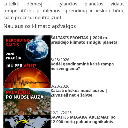
sutelkti dėmesį į kylančios planetos vidaus
temperatūros problemos sprendimą ir ieškoti būdų
šiam procesui neutralizuoti.
Naujausios klimato apžvalgos
ŠALTASIS FRONTAS | 2026 m.
prasidėjo klimato smūgiu planetai
3/23/2026
Kodėl geodinaminė krizė tampa
neišvengiama?
3/23/2026
Katastrofiškos nuošliaužos |
Žuvusieji net 4 šalyse
12/11/2025
SAVAITĖS MEGAKATAKLIZMAI: po
12 000 metų pabudo ugnikalnis