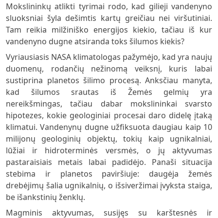
Mokslininkų atlikti tyrimai rodo, kad gilieji vandenyno
sluoksniai šyla dešimtis kartų greičiau nei viršutiniai.
Tam reikia milžiniško energijos kiekio, tačiau iš kur
vandenyno dugne atsiranda toks šilumos kiekis?
Vyriausiasis NASA klimatologas pažymėjo, kad yra naujų
duomenų, rodančių nežinomą veiksnį, kuris labai
sustiprina planetos šilimo procesą. Anksčiau manyta,
kad šilumos srautas iš Žemės gelmių yra
nereikšmingas, tačiau dabar mokslininkai svarsto
hipotezes, kokie geologiniai procesai daro didelę įtaką
klimatui. Vandenynų dugne užfiksuota daugiau kaip 10
milijonų geologinių objektų, tokių kaip ugnikalniai,
lūžiai ir hidroterminės versmės, o jų aktyvumas
pastaraisiais metais labai padidėjo. Panaši situacija
stebima ir planetos paviršiuje: daugėja žemės
drebėjimų šalia ugnikalnių, o išsiveržimai įvyksta staiga,
be išankstinių ženklų.
Magminis aktyvumas, susijęs su karštesnės ir