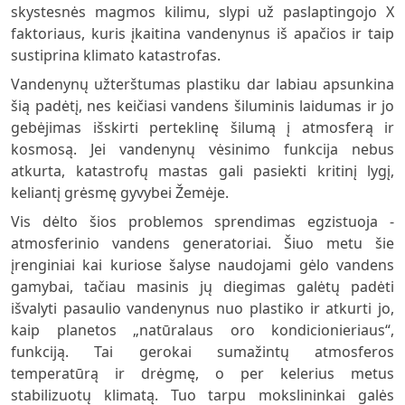
skystesnės magmos kilimu, slypi už paslaptingojo X
faktoriaus, kuris įkaitina vandenynus iš apačios ir taip
sustiprina klimato katastrofas.
Vandenynų užterštumas plastiku dar labiau apsunkina
šią padėtį, nes keičiasi vandens šiluminis laidumas ir jo
gebėjimas išskirti perteklinę šilumą į atmosferą ir
kosmosą. Jei vandenynų vėsinimo funkcija nebus
atkurta, katastrofų mastas gali pasiekti kritinį lygį,
keliantį grėsmę gyvybei Žemėje.
Vis dėlto šios problemos sprendimas egzistuoja -
atmosferinio vandens generatoriai. Šiuo metu šie
įrenginiai kai kuriose šalyse naudojami gėlo vandens
gamybai, tačiau masinis jų diegimas galėtų padėti
išvalyti pasaulio vandenynus nuo plastiko ir atkurti jo,
kaip planetos „natūralaus oro kondicionieriaus“,
funkciją. Tai gerokai sumažintų atmosferos
temperatūrą ir drėgmę, o per kelerius metus
stabilizuotų klimatą. Tuo tarpu mokslininkai galės