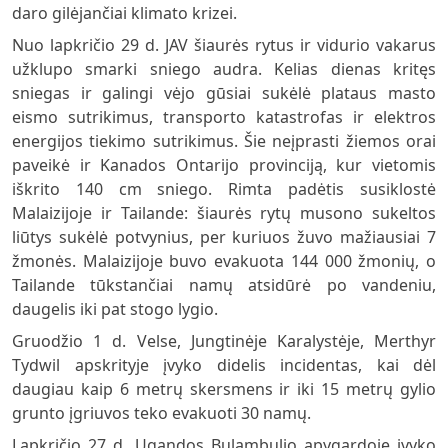
daro gilėjančiai klimato krizei.
Nuo lapkričio 29 d. JAV šiaurės rytus ir vidurio vakarus
užklupo smarki sniego audra. Kelias dienas kritęs
sniegas ir galingi vėjo gūsiai sukėlė plataus masto
eismo sutrikimus, transporto katastrofas ir elektros
energijos tiekimo sutrikimus. Šie neįprasti žiemos orai
paveikė ir Kanados Ontarijo provinciją, kur vietomis
iškrito 140 cm sniego. Rimta padėtis susiklostė
Malaizijoje ir Tailande: šiaurės rytų musono sukeltos
liūtys sukėlė potvynius, per kuriuos žuvo mažiausiai 7
žmonės. Malaizijoje buvo evakuota 144 000 žmonių, o
Tailande tūkstančiai namų atsidūrė po vandeniu,
daugelis iki pat stogo lygio.
Gruodžio 1 d. Velse, Jungtinėje Karalystėje, Merthyr
Tydwil apskrityje įvyko didelis incidentas, kai dėl
daugiau kaip 6 metrų skersmens ir iki 15 metrų gylio
grunto įgriuvos teko evakuoti 30 namų.
Lapkričio 27 d. Ugandos Bulambulio apygardoje įvyko