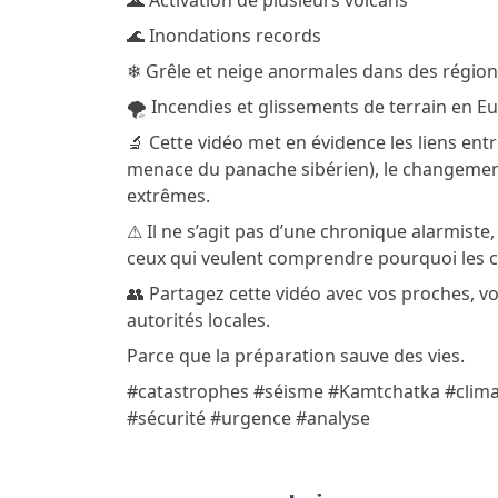
🌋 Activation de plusieurs volcans
🌊 Inondations records
❄️ Grêle et neige anormales dans des régio
🌪️ Incendies et glissements de terrain en E
🔬 Cette vidéo met en évidence les liens en
menace du panache sibérien), le changement
extrêmes.
⚠️ Il ne s’agit pas d’une chronique alarmiste
ceux qui veulent comprendre pourquoi les ca
👥 Partagez cette vidéo avec vos proches, vos 
autorités locales.
Parce que la préparation sauve des vies.
#catastrophes #séisme #Kamtchatka #clima
#sécurité #urgence #analyse