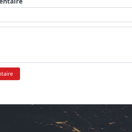
entaire
taire