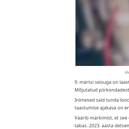
Me
9. märtsi seisuga on la
Mõjutatud piirkondadest 
Inimesed said tunda loodu
taastumise ajakava on en
Väärib märkimist, et see 
tabas. 2023. aasta detsem