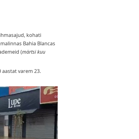
vihmasajud, kohati
amalinnas Bahia Blancas
ademeid (
märtsi kuu
 aastat varem 23.