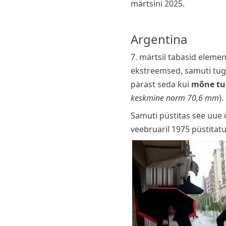
märtsini 2025.
Argentina
7. märtsil tabasid eleme
ekstreemsed, samuti tug
pärast seda kui
mõne tu
keskmine norm 70,6 mm
).
Samuti püstitas see uue
veebruaril 1975 püstita