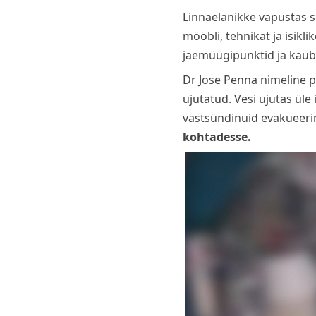
Linnaelanikke vapustas s
mööbli, tehnikat ja isik
jaemüügipunktid ja kaub
Dr Jose Penna nimeline pi
ujutatud. Vesi ujutas üle
vastsündinuid evakueer
kohtadesse.