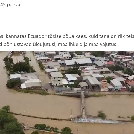
 45 päeva.
si kannatas Ecuador tõsise põua käes, kuid täna on riik te
d põhjustavad üleujutusi, maalihkeid ja maa vajutusi.