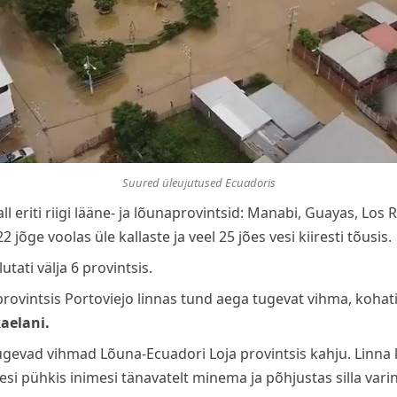
Suured üleujutused Ecuadoris
all eriti riigi lääne- ja lõunaprovintsid: Manabi, Guayas, Los 
 jõge voolas üle kallaste ja veel 25 jões vesi kiiresti tõusis.
ati välja 6 provintsis.
provintsis Portoviejo linnas tund aega tugevat vihma, kohat
aelani.
tugevad vihmad Lõuna-Ecuadori Loja provintsis kahju. Linna 
vesi pühkis inimesi tänavatelt minema ja põhjustas silla vari