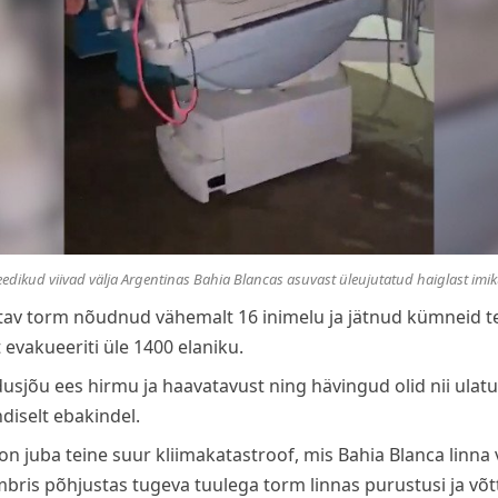
edikud viivad välja Argentinas Bahia Blancas asuvast üleujutatud haiglast imi
astav torm nõudnud vähemalt 16 inimelu ja jätnud kümneid
evakueeriti üle 1400 elaniku.
sjõu ees hirmu ja haavatavust ning hävingud olid nii ulatus
diselt ebakindel.
on juba teine ​​suur kliimakatastroof, mis Bahia Blanca linna
bris põhjustas tugeva tuulega torm linnas purustusi ja võtti