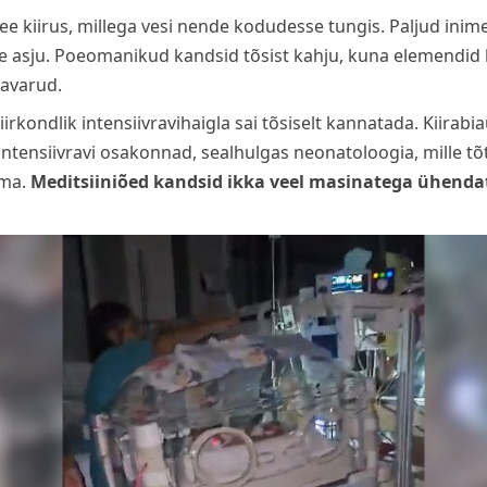
ee kiirus, millega vesi nende kodudesse tungis. Paljud ini
like asju. Poeomanikud kandsid tõsist kahju, kuna elemendid
avarud.
irkondlik intensiivravihaigla sai tõsiselt kannatada. Kiirabia
 intensiivravi osakonnad, sealhulgas neonatoloogia, mille tõ
ima.
Meditsiiniõed kandsid ikka veel masinatega ühenda