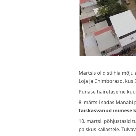
Märtsis olid stiihia mõju 
Loja ja Chimborazo, kus 22
Punase häiretaseme kuulut
8. märtsil sadas Manabi 
täiskasvanud inimese k
10. märtsil põhjustasid 
paiskus kallastele. Tulva