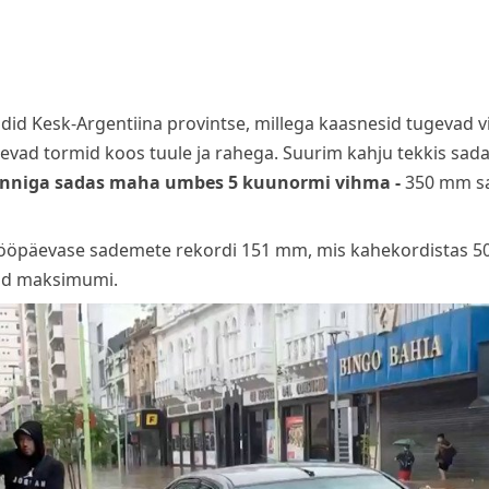
ndid Kesk-Argentiina provintse, millega kaasnesid tugevad 
evad tormid koos tuule ja rahega. Suurim kahju tekkis sad
nniga sadas maha umbes 5 kuunormi vihma -
350 mm s
 ööpäevase sademete rekordi 151 mm, mis kahekordistas 50
tud maksimumi.