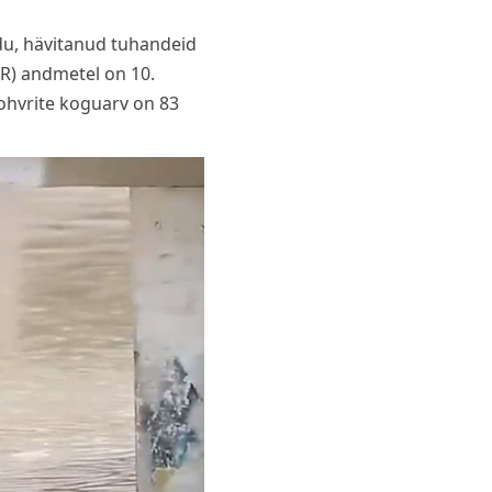
du, hävitanud tuhandeid
NGR) andmetel on 10.
ohvrite koguarv on 83