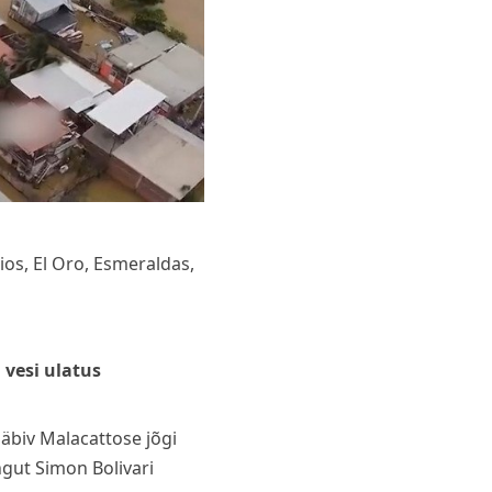
Rios, El Oro, Esmeraldas,
i
vesi ulatus
läbiv Malacattose jõgi
ngut Simon Bolivari