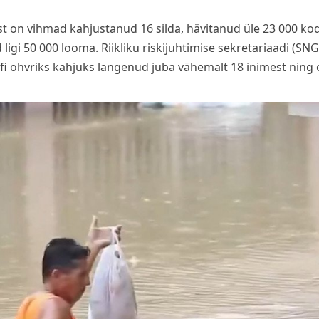
t on vihmad kahjustanud 16 silda, hävitanud üle 23 000 ko
 ligi 50 000 looma. Riikliku riskijuhtimise sekretariaadi (S
fi ohvriks kahjuks langenud juba vähemalt 18 inimest ning 