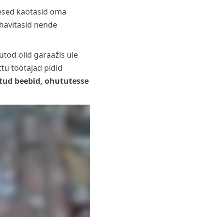
mesed kaotasid oma
 hävitasid nende
utod olid garaažis üle
ttu töötajad pidid
tud beebid, ohututesse