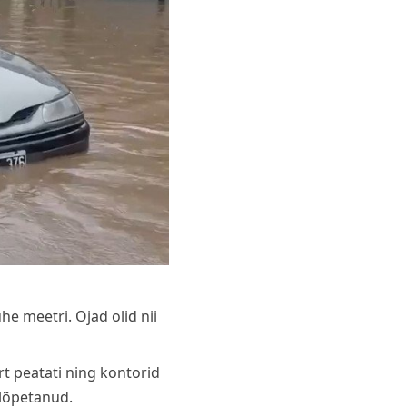
he meetri. Ojad olid nii
t peatati ning kontorid
 lõpetanud.