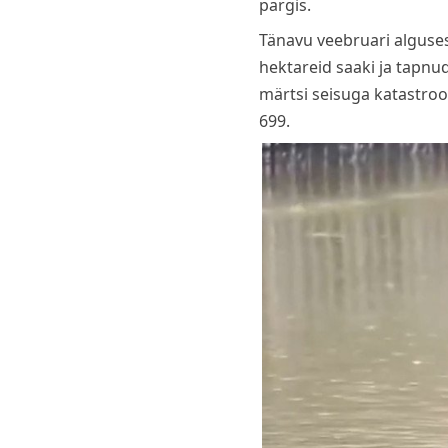
pargis.
Tänavu veebruari alguses
hektareid saaki ja tapnud
märtsi seisuga katastroo
699.