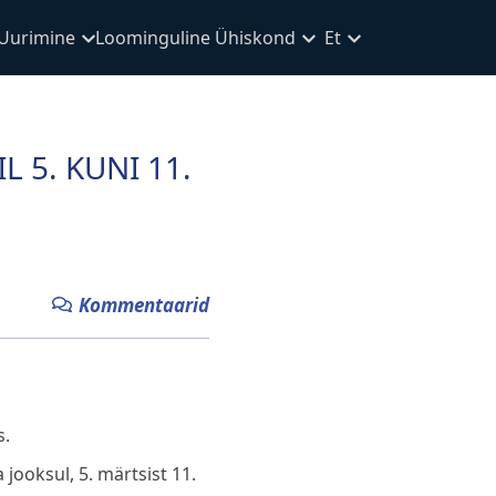
Uurimine
Loominguline Ühiskond
Et
 5. KUNI 11.
Kommentaarid
s.
jooksul, 5. märtsist 11.