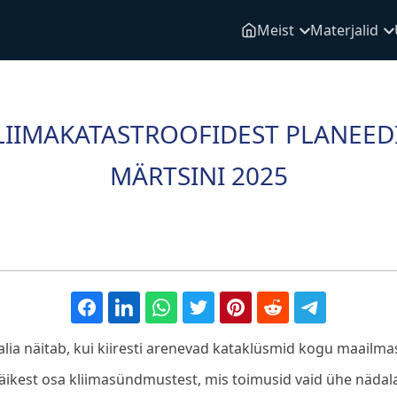
Meist
Materjalid
IIMAKATASTROOFIDEST PLANEEDIL
MÄRTSINI 2025
lia näitab, kui kiiresti arenevad kataklüsmid kogu maailma
väikest osa kliimasündmustest, mis toimusid vaid ühe nädala 