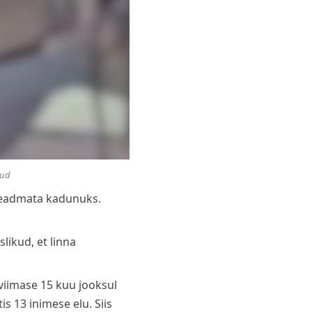
kud
 teadmata kadunuks.
likud, et linna
 viimase 15 kuu jooksul
s 13 inimese elu. Siis