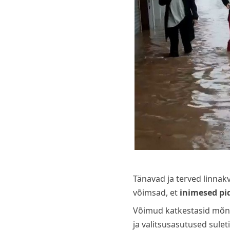
Tänavad ja terved linnakv
võimsad, et
inimesed pid
Võimud katkestasid mõned
ja valitsusasutused sule