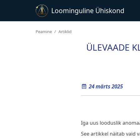
Loominguline Ühiskond
Рeamine
Artiklid
ÜLEVAADE KL
24 märts 2025
Iga uus looduslik anomaa
See artikkel näitab vaid 