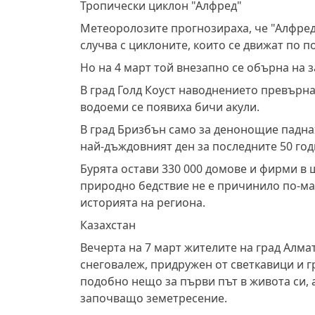
Тропически циклон "Алфред"
Метеоролозите прогнозираха, че "Алфред"
случва с циклоните, които се движат по п
Но на 4 март той внезапно се обърна на з
В град Голд Коуст наводнението превърна
водоеми се появиха бичи акули.
В град Бризбън само за денонощие падна
най-дъждовният ден за последните 50 год
Бурята остави 330 000 домове и фирми в 
природно бедствие не е причинило по-м
историята на региона.
Казахстан
Вечерта на 7 март жителите на град Алм
снеговалеж, придружен от светкавици и 
подобно нещо за първи път в живота си, а
започващо земетресение.