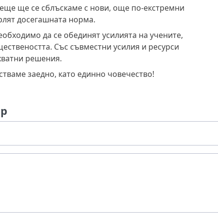
деще ще се сблъскаме с нови, още по-екстремни
рлят досегашната норма.
необходимо да се обединят усилията на учените,
бществеността. Със съвместни усилия и ресурси
хватни решения.
стваме заедно, като единно човечество!
ар