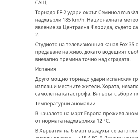
САЩ
Торнадо EF-2 удари окръг Семинол във Фл
надхвърли 185 km/h. Националната метео
явление за Централна Флорида, където сам
2.
Студиото на телевизионния канал Fox 35 с
предаване на живо, докато водещият съо
внезапно премина точно над сградата.
Испания
Друго мощно торнадо удари испанския гра
изплаши местните жители. Хората, незапоз
самолетна катастрофа. Вятърът събори п
Температурни аномалии
В началото на март Европа преживя аном
от нормата надхвърлиха 12 °C.
В Хърватия на 6 март въздухът се затопли