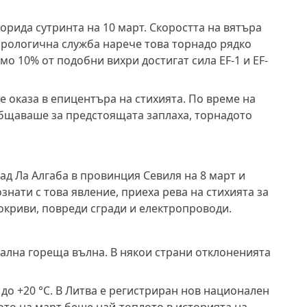
орида сутринта на 10 март. Скоростта на вятъра
рологична служба нарече това торнадо рядко
о 10% от подобни вихри достигат сила EF-1 и EF-
е оказа в епицентъра на стихията. По време на
бщаваше за предстоящата заплаха, торнадото
д Ла Алгаба в провинция Севиля на 8 март и
нати с това явление, приеха рева на стихията за
окриви, повреди сгради и електропроводи.
ална гореща вълна. В някои страни отклоненията
 до +20 °C. В Литва е регистриран нов национален