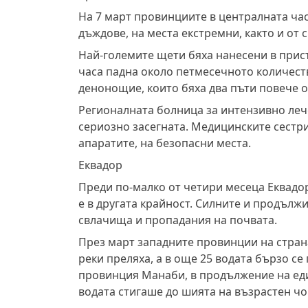
На 7 март провинциите в централната час
дъждове, на места екстремни, както и от 
Най-големите щети бяха нанесени в прис
часа падна около петмесечното количеств
денонощие, които бяха два пъти повече 
Регионалната болница за интензивно леч
сериозно засегната. Медицинските сестри
апаратите, на безопасни места.
Еквадор
Преди по-малко от четири месеца Еквадор
е в другата крайност. Силните и продъл
свлачища и пропадания на почвата.
През март западните провинции на страна
реки преляха, а в още 25 водата бързо се
провинция Манаби, в продължение на еди
водата стигаше до шията на възрастен чо