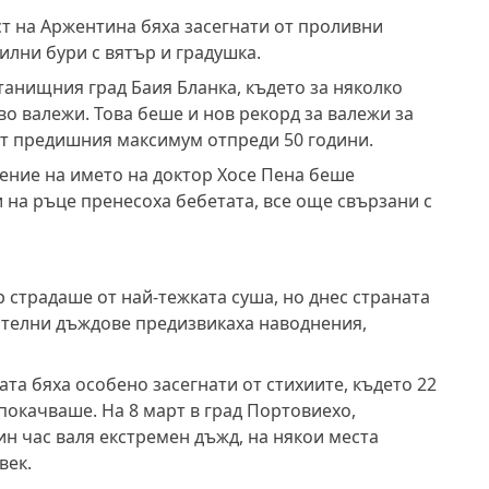
т на Аржентина бяха засегнати от проливни
силни бури с вятър и градушка.
танищния град Баия Бланка, където за няколко
о валежи. Това беше и нов рекорд за валежи за
от предишния максимум отпреди 50 години.
ение на името на доктор Хосе Пена беше
 на ръце пренесоха бебетата, все още свързани с
 страдаше от най-тежката суша, но днес страната
жителни дъждове предизвикаха наводнения,
та бяха особено засегнати от стихиите, където 22
 покачваше. На 8 март в град Портовиехо,
н час валя екстремен дъжд, на някои места
век.