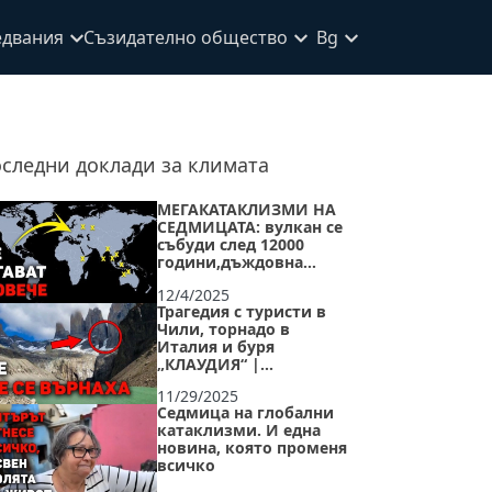
едвания
Съзидателно общество
Bg
следни доклади за климата
МЕГАКАТАКЛИЗМИ НА
СЕДМИЦАТА: вулкан се
събуди след 12000
години,дъждовна
бомба и мълнии през
12/4/2025
ноември
Трагедия с туристи в
Чили, торнадо в
Италия и буря
„КЛАУДИЯ“ |
Климатичният хаос
11/29/2025
през тази седмица
Седмица на глобални
катаклизми. И една
новина, която променя
всичко