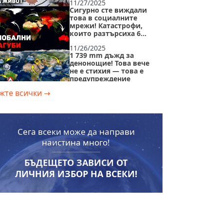
11/27/2025
Сигурно сте виждали
това в социалните
мрежи! Катастрофи,
които разтърсиха 6
континента за 7 дни
11/26/2025
1 739 mm дъжд за
денонощие! Това вече
не е стихия — това е
предупреждение
жте всички
→
11/16/2025
Земетресенията М6
стават норма! С
планетата се случва
нещо страшно
Сега всеки може да направи
11/14/2025
наистина много!
Аномалии, които не
трябва да съществуват.
Какво се случва с
БЪДЕЩЕТО ЗАВИСИ ОТ
океана?
ЛИЧНИЯ ИЗБОР НА ВСЕКИ!
11/8/2025
Скритата връзка между
катастрофите: какво
пропуска науката?