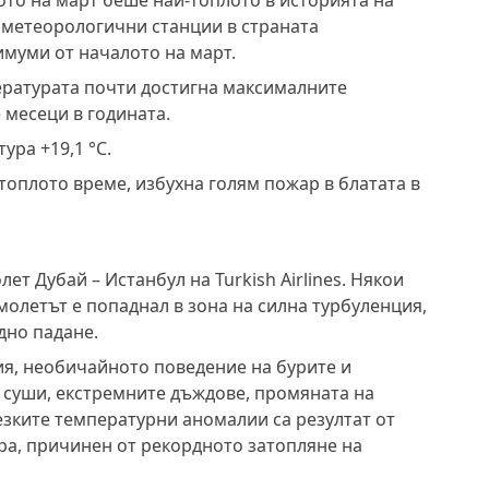
лото на март беше най-топлото в историята на
8 метеорологични станции в страната
имуми от началото на март.
пературата почти достигна максималните
 месеци в годината.
ура +19,1 °C.
оплото време, избухна голям пожар в блатата в
лет Дубай – Истанбул на Turkish Airlines. Някои
молетът е попаднал в зона на силна турбуленция,
дно падане.
ия, необичайното поведение на бурите и
 суши, екстремните дъждове, промяната на
езките температурни аномалии са резултат от
ра, причинен от рекордното затопляне на