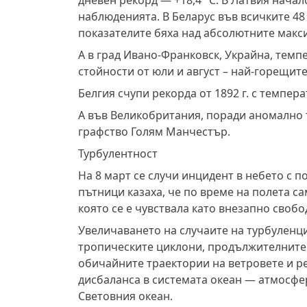
дневен рекорд — +18,4 °C. В Латвия нача
наблюденията. В Беларус във всичките 4
показателите бяха над абсолютните макс
А в град Ивано-Франковск, Украйна, тем
стойности от юли и август – най-горещите
Белгия счупи рекорда от 1892 г. с температ
А във Великобритания, поради аномално т
графство Голям Манчестър.
Турбулентност
На 8 март се случи инцидент в небето с по
пътници казаха, че по време на полета са
която се е чувствала като внезапно свобо
Увеличаването на случаите на турбуленц
тропическите циклони, продължителните
обичайните траектории на ветровете и р
дисбаланса в системата океан — атмосфе
Световния океан.