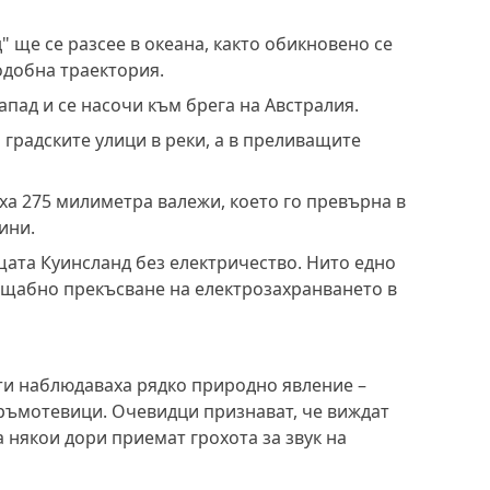
 ще се разсее в океана, както обикновено се
одобна траектория.
апад и се насочи към брега на Австралия.
 градските улици в реки, а в преливащите
ха 275 милиметра валежи, което го превърна в
ини.
щата Куинсланд без електричество. Нито едно
ащабно прекъсване на електрозахранването в
ати наблюдаваха рядко природно явление –
гръмотевици. Очевидци признават, че виждат
 някои дори приемат грохота за звук на