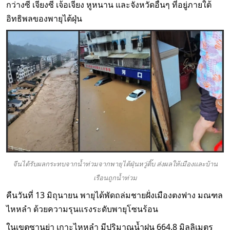
กว่างซี เจียงซี เจ้อเจียง หูหนาน และจังหวัดอื่นๆ ที่อยู่ภายใต้
อิทธิพลของพายุไต้ฝุ่น
จีนได้รับผลกระทบจากน้ำท่วมจากพายุไต้ฝุ่นหวู่ติ๊บ ส่งผลให้เมืองและบ้าน
เรือนถูกน้ำท่วม
คืนวันที่ 13 มิถุนายน พายุได้พัดถล่มชายฝั่งเมืองตงฟาง มณฑล
ไหหลำ ด้วยความรุนแรงระดับพายุโซนร้อน
ในเขตซานย่า เกาะไหหลำ มีปริมาณน้ำฝน 664.8 มิลลิเมตร