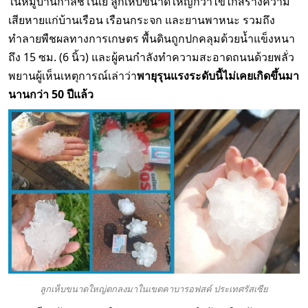
ในหมู่บ้านกาลิชโนเย ลูกเห็บขนาดใหญ่กว่าไข่ไก่สร้างความ
เสียหายแก่บ้านเรือน เรือนกระจก และยานพาหนะ รวมถึง
ทำลายพืชผลทางการเกษตร พื้นดินถูกปกคลุมด้วยน้ำแข็งหนา
ถึง 15 ซม. (6 นิ้ว) และผู้คนกำลังทำความสะอาดถนนด้วยพลั่ว
พยานผู้เห็นเหตุการณ์เล่าว่า
พายุรุนแรงระดับนี้ไม่เคยเกิดขึ้นมา
นานกว่า 50 ปีแล้ว
ลูกเห็บขนาดใหญ่ตกลงมาในเขตคาบารอฟสค์ ประเทศรัสเซีย