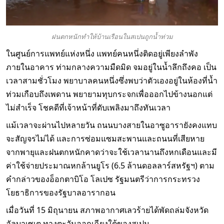
ฝนตกหนักทำให้บ้านเรือนในสเปนถูกน้ำท่วม
ในศูนย์การแพทย์แห่งหนึ่ง แพทย์คนหนึ่งติดอยู่เพียงลำพัง
ภายในอาคาร ท่ามกลางความมืดมิด จมอยู่ในน้ำลึกถึงคอ เป็น
เวลาสามชั่วโมง พยาบาลคนหนึ่งซึ่งพบว่าตัวเองอยู่ในห้องที่น้ำ
ท่วมเกือบถึงเพดาน พยายามทุบกระจกเพื่อออกไปข้างนอกแต่
ไม่สำเร็จ โชคดีที่เจ้าหน้าที่ดับเพลิงมาถึงทันเวลา
แม้เวลาจะผ่านไปหลายวัน ถนนบางสายในอาซูอารายังคงแทบ
จะสัญจรไม่ได้ และการซ่อมแซมสะพานและถนนที่เสียหาย
จากพายุและฝนตกหนักคาดว่าจะใช้เวลานานถึงหกเดือนและมี
ค่าใช้จ่ายประมาณหกล้านยูโร (6.5 ล้านดอลลาร์สหรัฐฯ) ตาม
คำกล่าวของอ็อกตาบิโอ โลเปซ รัฐมนตรีว่าการกระทรวง
โยธาธิการของรัฐบาลอารากอน
เมื่อวันที่ 15 มิถุนายน สภาพอากาศเลวร้ายได้พัดถล่มจังหวัด
อัลบาเซเต ทางตะวันออกเฉียงใต้ของสเปน