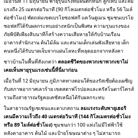
เมื่อวันที่ 11 มิถุนายน พายุรุนแรงที่มีฝนตกหนัก ลูกเห็บ และลม
แรงถึง 25 เมตรต่อวินาที (90 กิโลเมตรต่อชั่วโมง หรือ 56 ไมล์
ต่อชั่วโมง) พัดถล่มเขตเบรโยซอฟสกี แคว้นตูเมน ชุมชนเบรโย
ซอฟสกีได้รับผลกระทบอย่างหนักเป็นพิเศษ ความรุนแรงของ
ภัยพิบัติเพียงสิบนาทีก็สร้างความเสียหายให้กับบ้านเรือน
อาคารสำนักงาน ต้นไม้ล้ม และสนามเด็กเล่นพังเสียหาย เด็ก
คนหนึ่งได้รับบาดเจ็บจากแผ่นโลหะที่หลุดออกจากหลังคา
ชาวบ้านในพื้นที่สังเกตว่า
ตลอดชีวิตของพวกเขาพวกเขาไม่
เคยเห็นพายุรุนแรงเช่นนี้ที่นี่มาก่อน
เมื่อวันที่ 12 มิถุนายน ภูมิภาคทางตอนใต้ของรัสเซียต้องเผชิญ
กับสภาพอากาศเลวร้าย เขตสตาฟโรปอลและครัสโนดาร์ไครส์
รวมถึงสาธารณรัฐคอเคซัสเหนือได้รับผลกระทบ
ในสาธารณรัฐเชเชนและดาเกสถาน
ลมแรงระดับพายุเฮอริ
เคนมีความเร็วถึง 40 เมตรต่อวินาที (144 กิโลเมตรต่อชั่วโมง
หรือ 89 ไมล์ต่อชั่วโมง)
ชุมชนกว่า 100 แห่งไม่มีไฟฟ้าใช้
หลังคาอาคาร ต้นไม้ และป้ายโฆษณาต่าง ๆ ไม่สามารถ