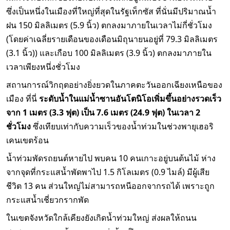
ซึ่งเป็นหนึ่งในเมืองที่ใหญ่ที่สุดในรัฐเท็กซัส ที่นั่นมีปริมาณน้ำ
ฝน 150 มิลลิเมตร (5.9 นิ้ว) ตกลงมาภายในเวลาไม่กี่ชั่วโมง
(โดยค่าเฉลี่ยรายเดือนของเดือนมิถุนายนอยู่ที่ 79.3 มิลลิเมตร
(3.1 นิ้ว)) และเกือบ 100 มิลลิเมตร (3.9 นิ้ว) ตกลงมาภายใน
เวลาเพียงหนึ่งชั่วโมง
สถานการณ์วิกฤตอย่างยิ่งยวดในภาคตะวันออกเฉียงเหนือของ
เมือง ที่นี่
ระดับน้ำในแม่น้ำซานอันโตนิโอเพิ่มขึ้นอย่างรวดเร็ว
จาก 1 เมตร (3.3 ฟุต) เป็น 7.6 เมตร (24.9 ฟุต) ในเวลา 2
ชั่วโมง
ซึ่งเทียบเท่ากับความเร็วของน้ำท่วมในช่วงพายุเฮอริ
เคนเขตร้อน
น้ำท่วมพัดรถยนต์หายไป พบคน 10 คนเกาะอยู่บนต้นไม้ ห่าง
จากจุดที่กระแสน้ำพัดพาไป 1.5 กิโลเมตร (0.9 ไมล์) มีผู้เสีย
ชีวิต 13 คน ส่วนใหญ่ไม่สามารถหนีออกจากรถได้ เพราะถูก
กระแสน้ำเชี่ยวกรากพัด
ในเขตจังหวัดใกล้เคียงยังเกิดน้ำท่วมใหญ่ ส่งผลให้ถนน