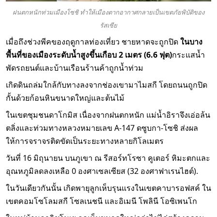
ฝนตกหนักท่วมเมืองโซชิ ทำให้เมืองตากอากาศกลายเป็นเขตภัยพิบัติของ
รัสเซีย
เมื่อถึงช่วงพีคของฤดูกาลท่องเที่ยว ชายหาดจะถูกปิด
ในบาง
พื้นที่ของเมืองระดับน้ำสูงขึ้นเกือบ 2 เมตร (6.6 ฟุต)
กระแสน้ำ
พัดรถยนต์และบ้านเรือนร้านค้าถูกน้ำท่วม
เกิดดินถล่มใกล้กับทางลงจากช่องเขามาไมสกี โดยถนนถูกปิด
กั้นด้วยก้อนหินขนาดใหญ่และต้นไม้
ในเขตชุมชนดาโกมิส เนื่องจากฝนตกหนัก แม่น้ำอิราจึงเอ่อล้น
ตลิ่งและท่วมทางหลวงหมายเลข A-147 ดซูบกา-โซชิ ส่งผล
ให้การจราจรติดขัดเป็นระยะทางหลายกิโลเมตร
วันที่ 16 มิถุนายน บนภูเขา ณ รีสอร์ทโรซา คูเตอร์ หิมะตกและ
อุณหภูมิลดลงเหลือ 0 องศาเซลเซียส (32 องศาฟาเรนไฮต์).
ในวันเดียวกันนั้น เกิดพายุลูกเห็บรุนแรงในเขตคาบารอฟสค์ ใน
เขตคอมโซโลมสกี โซลเนชนี และอิเมนี โพลินี โอซิเพนโก