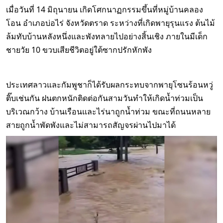
เมื่อวันที่ 14 มิถุนายน เกิดโศกนาฏกรรมขึ้นที่หมู่บ้านคลอง
โอน อำเภอบ่อไร่ จังหวัดตราด ระหว่างที่เกิดพายุรุนแรง ต้นไม้
ล้มทับบ้านหลังหนึ่งและพังทลายไปอย่างสิ้นเชิง ภายในมีเด็ก
ชายวัย 10 ขวบเสียชีวิตอยู่ใต้ซากปรักหักพัง
ประเทศลาวและกัมพูชาก็ได้รับผลกระทบจากพายุโซนร้อนหวู่
ติ๊บเช่นกัน ฝนตกหนักติดต่อกันสามวันทำให้เกิดน้ำท่วมเป็น
บริเวณกว้าง บ้านเรือนและไร่นาถูกน้ำท่วม ขณะที่ถนนหลาย
สายถูกน้ำพัดพังและไม่สามารถสัญจรผ่านไปมาได้