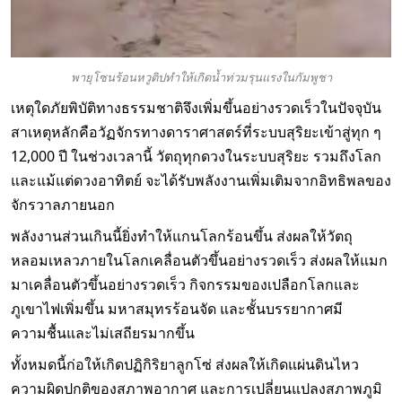
พายุโซนร้อนหวูติปทำให้เกิดน้ำท่วมรุนแรงในกัมพูชา
เหตุใดภัยพิบัติทางธรรมชาติจึงเพิ่มขึ้นอย่างรวดเร็วในปัจจุบัน
สาเหตุหลักคือวัฏจักรทางดาราศาสตร์ที่ระบบสุริยะเข้าสู่ทุก ๆ
12,000 ปี ในช่วงเวลานี้ วัตถุทุกดวงในระบบสุริยะ รวมถึงโลก
และแม้แต่ดวงอาทิตย์ จะได้รับพลังงานเพิ่มเติมจากอิทธิพลของ
จักรวาลภายนอก
พลังงานส่วนเกินนี้ยิ่งทำให้แกนโลกร้อนขึ้น ส่งผลให้วัตถุ
หลอมเหลวภายในโลกเคลื่อนตัวขึ้นอย่างรวดเร็ว ส่งผลให้แมก
มาเคลื่อนตัวขึ้นอย่างรวดเร็ว กิจกรรมของเปลือกโลกและ
ภูเขาไฟเพิ่มขึ้น มหาสมุทรร้อนจัด และชั้นบรรยากาศมี
ความชื้นและไม่เสถียรมากขึ้น
ทั้งหมดนี้ก่อให้เกิดปฏิกิริยาลูกโซ่ ส่งผลให้เกิดแผ่นดินไหว
ความผิดปกติของสภาพอากาศ และการเปลี่ยนแปลงสภาพภูมิ