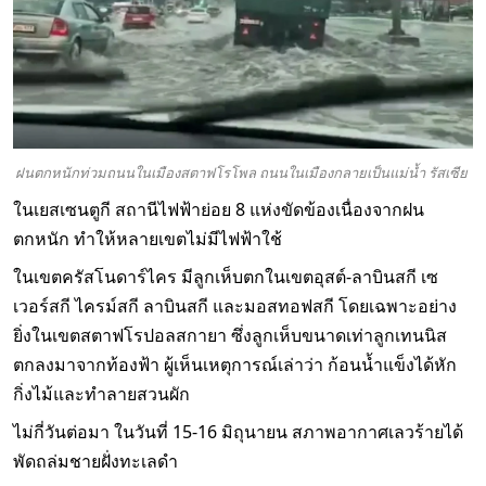
ฝนตกหนักท่วมถนนในเมืองสตาฟโรโพล ถนนในเมืองกลายเป็นแม่น้ำ รัสเซีย
ในเยสเซนตูกี สถานีไฟฟ้าย่อย 8 แห่งขัดข้องเนื่องจากฝน
ตกหนัก ทำให้หลายเขตไม่มีไฟฟ้าใช้
ในเขตครัสโนดาร์ไคร มีลูกเห็บตกในเขตอุสต์-ลาบินสกี เซ
เวอร์สกี ไครม์สกี ลาบินสกี และมอสทอฟสกี โดยเฉพาะอย่าง
ยิ่งในเขตสตาฟโรปอลสกายา ซึ่งลูกเห็บขนาดเท่าลูกเทนนิส
ตกลงมาจากท้องฟ้า ผู้เห็นเหตุการณ์เล่าว่า ก้อนน้ำแข็งได้หัก
กิ่งไม้และทำลายสวนผัก
ไม่กี่วันต่อมา ในวันที่ 15-16 มิถุนายน สภาพอากาศเลวร้ายได้
พัดถล่มชายฝั่งทะเลดำ