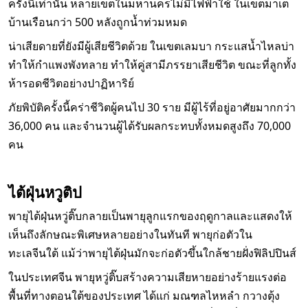
ครั้งนี้เท่านั้น หลายเขตในมหานครไม่มีไฟฟ้าใช้ ในเขตมาเต
บ้านเรือนกว่า 500 หลังถูกน้ำท่วมหมด
น่าเสียดายที่ยังมีผู้เสียชีวิตด้วย ในเขตเลมบา กระแสน้ำไหลบ่า
ทำให้กำแพงพังทลาย ทำให้คู่สามีภรรยาเสียชีวิต ขณะที่ลูกทั้ง
ห้ารอดชีวิตอย่างปาฏิหาริย์
ภัยพิบัติครั้งนี้คร่าชีวิตผู้คนไป 30 ราย มีผู้ไร้ที่อยู่อาศัยมากกว่า
36,000 คน และจำนวนผู้ได้รับผลกระทบทั้งหมดสูงถึง 70,000
คน
ไต้ฝุ่นหวูติป
พายุไต้ฝุ่นหวู่ติ๊บกลายเป็นพายุลูกแรกของฤดูกาลและแสดงให้
เห็นถึงลักษณะพิเศษหลายอย่างในทันที พายุก่อตัวใน
ทะเลจีนใต้ แม้ว่าพายุไต้ฝุ่นมักจะก่อตัวขึ้นใกล้ชายฝั่งฟิลิปปินส์
ในประเทศจีน พายุหวู่ติ๊บสร้างความเสียหายอย่างร้ายแรงต่อ
พื้นที่ทางตอนใต้ของประเทศ ได้แก่ มณฑลไหหลำ กวางตุ้ง