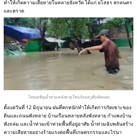
ทำให้เกิดความเสียหายในหลายจังหวัด ได้แก่ ยโสธร สกลนคร
และตราด
ไทยเผชิญน้ำท่วมหลังพายุโซนร้อนหวูติบพัดถล่ม
ตั้งแต่วันที่ 12 มิถุนายน ฝนที่ตกหนักทำให้เกิดการกัดเซาะของ
ดินและถนนพังทลาย บ้านเรือนหลายหลังพังทลาย กำแพงบ้าน
พังถล่ม และน้ำท่วมเข้าท่วมพื้นที่อยู่อาศัย น้ำท่วมฉับพลันสร้าง
ความเสียหายอย่างร้ายแรงต่อพื้นที่เกษตรกรรมและไร่นา