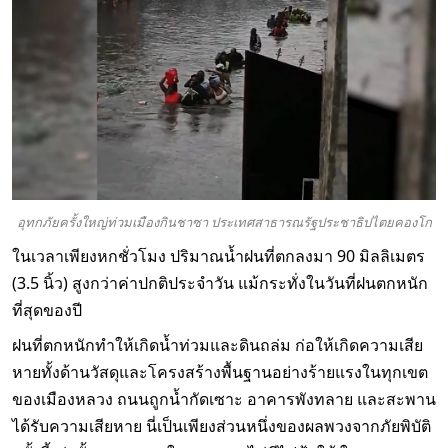
อุทกภัยครั้งใหญ่ท่วมเมืองกินชาซา ประเทศสาธารณรัฐประชาธิปไตยคองโก
ในเวลาเพียงหกชั่วโมง ปริมาณน้ำฝนที่ตกลงมา 90 มิลลิเมตร
(3.5 นิ้ว) สูงกว่าค่าปกติประจำวัน แม้กระทั่งในวันที่ฝนตกหนัก
ที่สุดของปี
ฝนที่ตกหนักทำให้เกิดน้ำท่วมและดินถล่ม ก่อให้เกิดความเสีย
หายทั้งด้านวัสดุและโครงสร้างพื้นฐานอย่างร้ายแรงในทุกเขต
ของเมืองหลวง ถนนถูกน้ำกัดเซาะ อาคารพังทลาย และสะพาน
ได้รับความเสียหาย นี่เป็นเพียงส่วนหนึ่งของผลพวงจากภัยพิบัติ