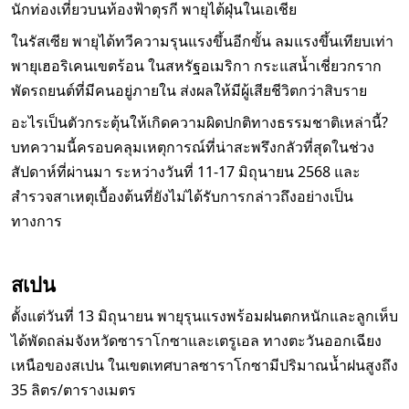
นักท่องเที่ยวบนท้องฟ้าตุรกี พายุไต้ฝุ่นในเอเชีย
ในรัสเซีย พายุได้ทวีความรุนแรงขึ้นอีกขั้น ลมแรงขึ้นเทียบเท่า
พายุเฮอริเคนเขตร้อน ในสหรัฐอเมริกา กระแสน้ำเชี่ยวกราก
พัดรถยนต์ที่มีคนอยู่ภายใน ส่งผลให้มีผู้เสียชีวิตกว่าสิบราย
อะไรเป็นตัวกระตุ้นให้เกิดความผิดปกติทางธรรมชาติเหล่านี้?
บทความนี้ครอบคลุมเหตุการณ์ที่น่าสะพรึงกลัวที่สุดในช่วง
สัปดาห์ที่ผ่านมา ระหว่างวันที่ 11-17 มิถุนายน 2568 และ
สำรวจสาเหตุเบื้องต้นที่ยังไม่ได้รับการกล่าวถึงอย่างเป็น
ทางการ
สเปน
ตั้งแต่วันที่ 13 มิถุนายน พายุรุนแรงพร้อมฝนตกหนักและลูกเห็บ
ได้พัดถล่มจังหวัดซาราโกซาและเตรูเอล ทางตะวันออกเฉียง
เหนือของสเปน ในเขตเทศบาลซาราโกซามีปริมาณน้ำฝนสูงถึง
35 ลิตร/ตารางเมตร