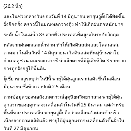
(26.2 นิ้ว)
และในช่วงกลางวันของวันที่ 14 มิถุนายน พายุหวู่ติ๊บได้พัดขึ้น
ฝั่งอีกครั้ง คราวนี้ในมณฑลกวางตุ้ง ทำให้เกิดฝนตกหนักมาก
ระดับน้ำในแม่น้ำ 83 สายทั่วประเทศเพิ่มสูงเกินระดับวิกฤต
หลังจากฝนตกและน้ำท่วม ทำให้เกิดดินถล่มและโคลนถล่ม
ตามมา ในคืนวันที่ 14 มิถุนายน เกิดดินถล่มที่หมู่บ้านชาโป
อำเภอลู่ชวน มณฑลกว่างซี น่าเสียดายที่มีผู้เสียชีวิต 3 รายจาก
การถูกฝังอยู่ใต้พื้นดิน
ผู้เชี่ยวชาญระบุว่าในปีนี้ พายุไต้ฝุ่นลูกแรกก่อตัวขึ้นในเดือน
มิถุนายน ซึ่งช้ากว่าปกติ 2.5 เดือน
ตามข้อมูลของหอสังเกตการณ์อุตุนิยมวิทยากลาง พายุไต้ฝุ่น
ลูกแรกของฤดูกาลจะเคลื่อนตัวในวันที่ 25 มีนาคม แต่สำหรับ
พื้นที่ของประเทศจีน พายุหวู่ติ๊บถือว่าเคลื่อนตัวค่อนข้างเร็ว
เนื่องจากตามสถิติแล้ว พายุไต้ฝุ่นลูกแรกจะเคลื่อนตัวขึ้นฝั่งใน
วันที่ 27 มิถุนายน