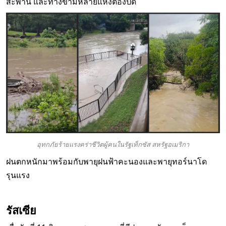
สะพาน และทางข้ามหลายแห่งต้องปิด
อุทกภัยร้ายแรงคร่าชีวิตผู้คนในรัฐเท็กซัส สหรัฐอเมริกา
ฝนตกหนักมาพร้อมกับพายุฝนฟ้าคะนองและพายุทอร์นาโด
รุนแรง
รัสเซีย