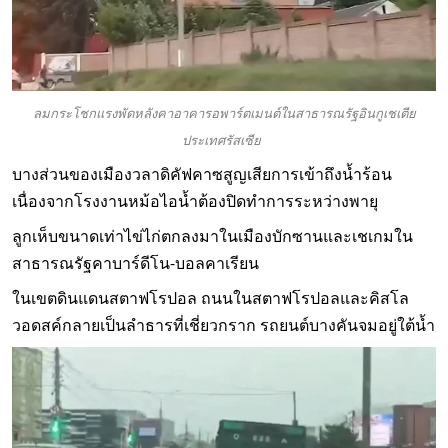
ลมกระโชกแรงพัดหลังคาอาคารอพาร์ตเมนต์ในสาธารณรัฐอินกูเชเตีย
ประเทศรัสเซีย
บางส่วนของเมืองวลาดิคัฟคาซสูญเสียการเข้าถึงน้ำร้อน
เนื่องจากโรงงานหม้อไอน้ำต้องปิดทำการระหว่างพายุ
ลูกเห็บขนาดเท่าไข่ไก่ตกลงมาในเมืองบักซานและเชเกมใน
สาธารณรัฐคาบาร์ดีโน-บอลคาเรียน
ในเขตดินแดนสตาฟโรปอล ถนนในสตาฟโรปอลและคิสโล
วอดสค์กลายเป็นลำธารที่เชี่ยวกราก รถยนต์บางคันจมอยู่ใต้น้ำ