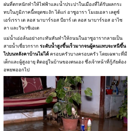
ฝนที่ตกหนักทำให้ไฟฟ้าและน้ำประปาในเมืองที่ได้รับผลกระ
ทบในภูมิภาคนี้หยุดชะงัก ได้แก่ อาซูอารา โมเยเอลา เลตูซ์
เอร์เรรา เด ลอส นาบาร์รอส บียาร์ เด ลอส นาบาร์รอส อาไซ
ลา และวินาซิเอเต
แม่น้ำเอ่อล้นอย่างกะทันหันทำให้ถนนในอาซูอารากลายเป็น
สายน้ำเชี่ยวกราก
ระดับน้ำสูงขึ้นเร็วมากจนผู้คนแทบจะหนีขึ้น
ไปบนหลังคาบ้านไม่ได้
ครอบครัวบางครอบครัว โดยเฉพาะที่มี
เด็กและผู้สูงอายุ ติดอยู่ในบ้านของตนเอง ซึ่งเจ้าหน้าที่กู้ภัยต้อง
อพยพออกไป