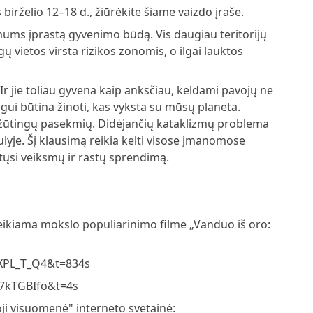
s birželio 12–18 d., žiūrėkite šiame vaizdo įraše.
mums įprastą gyvenimo būdą. Vis daugiau teritorijų
 vietos virsta rizikos zonomis, o ilgai lauktos
Ir jie toliau gyvena kaip anksčiau, keldami pavojų ne
ogui būtina žinoti, kas vyksta su mūsų planeta.
ažūtingų pasekmių. Didėjančių kataklizmų problema
lyje. Šį klausimą reikia kelti visose įmanomose
mtųsi veiksmų ir rastų sprendimą.
teikiama mokslo populiarinimo filme „Vanduo iš oro:
XPL_T_Q4&t=834s
7kTGBIfo&t=4s
oji visuomenė" interneto svetainė: