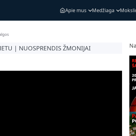
Apie mus
Medžiaga
Mokslin
algos
Na
METU | NUOSPRENDIS ŽMONIJAI