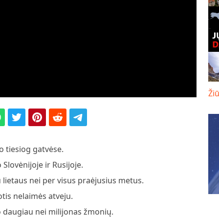
Žiū
 tiesiog gatvėse.
lovėnijoje ir Rusijoje.
u lietaus nei per visus praėjusius metus.
tis nelaimės atveju.
o daugiau nei milijonas žmonių.