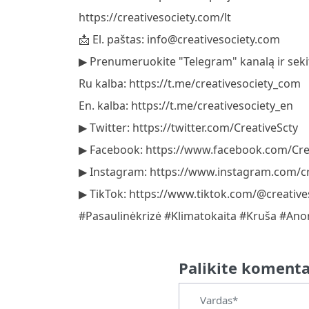
https://creativesociety.com/lt
📩 El. paštas:
info@creativesociety.com
▶️ Prenumeruokite "Telegram" kanalą ir sekit
Ru kalba: https://t.me/creativesociety_com
En. kalba: https://t.me/creativesociety_en
▶️ Twitter: https://twitter.com/CreativeScty
▶️ Facebook: https://www.facebook.com/Crea
▶️ Instagram: https://www.instagram.com/cre
▶️ TikTok: https://www.tiktok.com/@creatives
#Pasaulinėkrizė #Klimatokaita #Kruša #Ano
Palikite koment