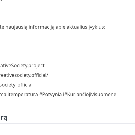
e naujausią informaciją apie aktualius įvykius:
tiveSociety.project
ativesociety.official/
ociety_official
malitemperatūra #Potvynia i#Kuriančiojivisuomenė
arą