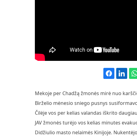
Mekoje per Chadžą žmonės mirė nuo karščio
Birželio mėnesio sniego pusnys susiformavo S
Čilėje vos per kelias valandas iškrito daugia
JAV žmonės turėjo vos kelias minutes evakuo
Didžiulio masto nelaimės Kinijoje. Nukentėj