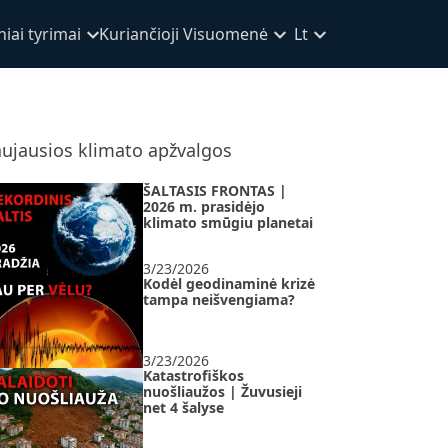
iai tyrimai
Kuriančioji Visuomenė
Lt
ujausios klimato apžvalgos
ŠALTASIS FRONTAS |
2026 m. prasidėjo
klimato smūgiu planetai
3/23/2026
Kodėl geodinaminė krizė
tampa neišvengiama?
3/23/2026
Katastrofiškos
nuošliaužos | Žuvusieji
net 4 šalyse