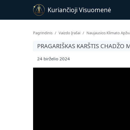
Kuriančioji Visuomenė
Pagrindinis
Vaizdo Įrašai
Naujausios Klimato Apžv
PRAGARIŠKAS KARŠTIS CHADŽO 
24 birželio 2024