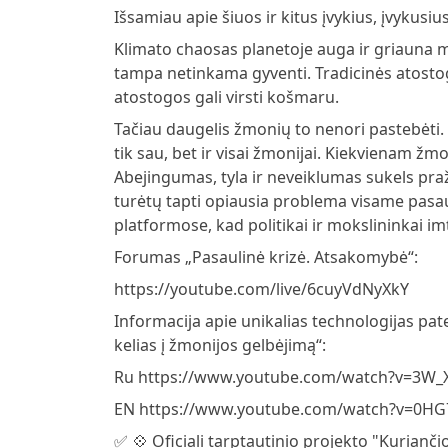
Išsamiau apie šiuos ir kitus įvykius, įvykusiu
Klimato chaosas planetoje auga ir griauna 
tampa netinkama gyventi. Tradicinės atostogų
atostogos gali virsti košmaru.
Tačiau daugelis žmonių to nenori pastebėti. 
tik sau, bet ir visai žmonijai. Kiekvienam žm
Abejingumas, tyla ir neveiklumas sukels pr
turėtų tapti opiausia problema visame pasau
platformose, kad politikai ir mokslininkai i
Forumas „Pasaulinė krizė. Atsakomybė“:
https://youtube.com/live/6cuyVdNyXkY
Informacija apie unikalias technologijas pa
kelias į žmonijos gelbėjimą“:
Ru https://www.youtube.com/watch?v=3W_
EN https://www.youtube.com/watch?v=0HG
✅ 💠 Oficiali tarptautinio projekto "Kurianči