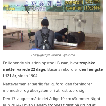
Folk flygter fra varmen, Sydkorea
En lignende situation opstod i Busan, hvor
tropiske
nætter varede 22 dage.
Busans rekord er
den længste
i 121 år
, siden 1904.
Nattevarmen er særlig farlig, fordi den forhindrer
mennesker og økosystemer i at restituere sig.
Den 17. august måtte det årlige 10 km »Summer Night
Run 2024« i byen Hanam stoppes tidligt på grund af