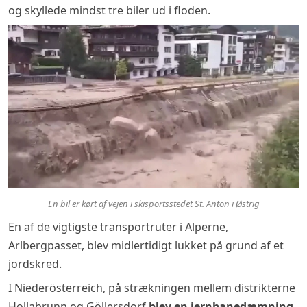
og skyllede mindst tre biler ud i floden.
En bil er kørt af vejen i skisportsstedet St. Anton i Østrig
En af de vigtigste transportruter i Alperne,
Arlbergpasset, blev midlertidigt lukket på grund af et
jordskred.
I Niederösterreich, på strækningen mellem distrikterne
Hollabrunn og Göllersdorf
blev en jernbanedæmning