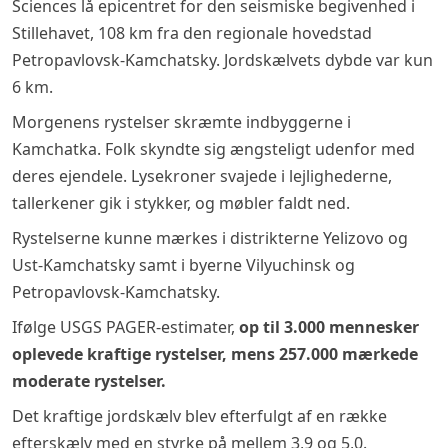
Sciences lå epicentret for den seismiske begivenhed i
Stillehavet, 108 km fra den regionale hovedstad
Petropavlovsk-Kamchatsky. Jordskælvets dybde var kun
6 km.
Morgenens rystelser skræmte indbyggerne i
Kamchatka. Folk skyndte sig ængsteligt udenfor med
deres ejendele. Lysekroner svajede i lejlighederne,
tallerkener gik i stykker, og møbler faldt ned.
Rystelserne kunne mærkes i distrikterne Yelizovo og
Ust-Kamchatsky samt i byerne Vilyuchinsk og
Petropavlovsk-Kamchatsky.
Ifølge USGS PAGER-estimater,
op til 3.000 mennesker
oplevede kraftige rystelser, mens 257.000 mærkede
moderate rystelser.
Det kraftige jordskælv blev efterfulgt af en række
efterskælv med en styrke på mellem 3,9 og 5,0.