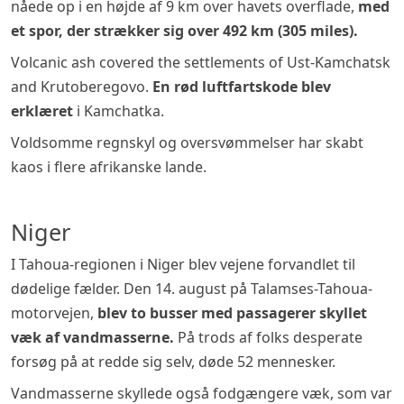
nåede op i en højde af 9 km over havets overflade,
med
et spor, der strækker sig over 492 km (305 miles).
Volcanic ash covered the settlements of Ust-Kamchatsk
and Krutoberegovo.
En rød luftfartskode blev
erklæret
i Kamchatka.
Voldsomme regnskyl og oversvømmelser har skabt
kaos i flere afrikanske lande.
Niger
I Tahoua-regionen i Niger blev vejene forvandlet til
dødelige fælder. Den 14. august på Talamses-Tahoua-
motorvejen,
blev to busser med passagerer skyllet
væk af vandmasserne.
På trods af folks desperate
forsøg på at redde sig selv, døde 52 mennesker.
Vandmasserne skyllede også fodgængere væk, som var