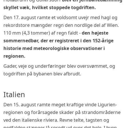
skyllet væk, hvilket stoppede togdriften
.
Den 17. august ramte et voldsomt uvejr med hagl og
rekordstore mængder regn den nordlige del af Wien.
110 mm (4,3 tommer) af regn faldt -
den højeste
sommernedbør, der er registreret i den 152-årige
historie med meteorologiske observationer i
regionen.
Gader, veje og underføringer blev oversvømmet, og
togdriften på bybanen blev afbrudt.
Italien
Den 15. august ramte meget kraftige vinde Ligurien-
regionen og forårsagede skader på strandområderne
ved den italienske riviera. Revne telte, tagsten og
nedfaldne stænger lå spredt ud over det hele. I byen