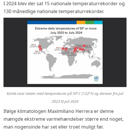
I 2024 blev der sat 15 nationale temperaturrekorder og
130 månedlige nationale temperaturrekorder.
Kortet viser steder med temperaturer på 50°C (122°F) og derover fra juli
2023 til juli 2024
Ifølge klimatologen Maximiliano Herrera er denne
mængde ekstreme varmehændelser større end noget,
man nogensinde har set eller troet muligt før.