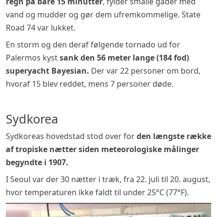
regn på bare 15 minutter
, fylder smalle gader med
vand og mudder og gør dem ufremkommelige. State
Road 74 var lukket.
En storm og den deraf følgende tornado ud for
Palermos kyst
sank den 56 meter lange (184 fod)
superyacht Bayesian.
Der var 22 personer om bord,
hvoraf 15 blev reddet, mens 7 personer døde.
Sydkorea
Sydkoreas hovedstad stod over for
den længste række
af tropiske nætter siden meteorologiske målinger
begyndte i 1907.
I Seoul var der 30 nætter i træk, fra 22. juli til 20. august,
hvor temperaturen ikke faldt til under 25°C (77°F).