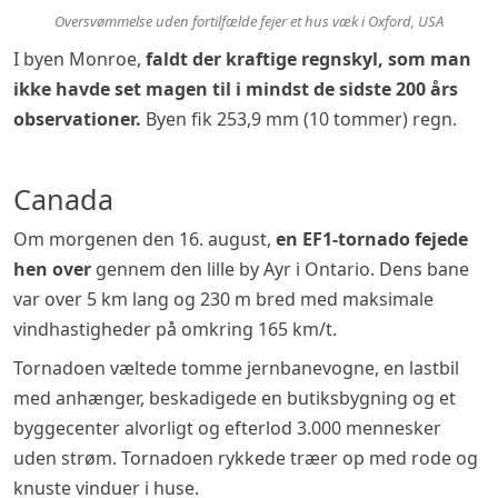
Oversvømmelse uden fortilfælde fejer et hus væk i Oxford, USA
I byen Monroe,
faldt der kraftige regnskyl, som man
ikke havde set magen til i mindst de sidste 200 års
observationer.
Byen fik 253,9 mm (10 tommer) regn.
Canada
Om morgenen den 16. august,
en EF1-tornado fejede
hen over
gennem den lille by Ayr i Ontario. Dens bane
var over 5 km lang og 230 m bred med maksimale
vindhastigheder på omkring 165 km/t.
Tornadoen væltede tomme jernbanevogne, en lastbil
med anhænger, beskadigede en butiksbygning og et
byggecenter alvorligt og efterlod 3.000 mennesker
uden strøm. Tornadoen rykkede træer op med rode og
knuste vinduer i huse.