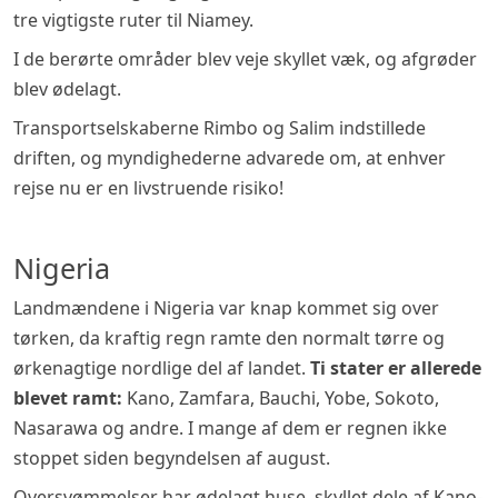
tre vigtigste ruter til Niamey.
I de berørte områder blev veje skyllet væk, og afgrøder
blev ødelagt.
Transportselskaberne Rimbo og Salim indstillede
driften, og myndighederne advarede om, at enhver
rejse nu er en livstruende risiko!
Nigeria
Landmændene i Nigeria var knap kommet sig over
tørken, da kraftig regn ramte den normalt tørre og
ørkenagtige nordlige del af landet.
Ti stater er allerede
blevet ramt:
Kano, Zamfara, Bauchi, Yobe, Sokoto,
Nasarawa og andre. I mange af dem er regnen ikke
stoppet siden begyndelsen af august.
Oversvømmelser har ødelagt huse, skyllet dele af Kano-